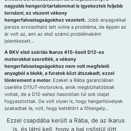
nagyobb hengerűrtartalommal is igyekeztek feljebb
tornázni, ez viszont vékony
hengerfalvastagságokhoz vezetett.
Jobb anyagokkal
persze orvosolható lett volna a probléma, de éppen az
ár volt az, ami az első számú problémaként
jelentkezett…
A BKV első szériás Ikarus 415-öseit D12-es
motorokkal szerelték, a vékony
hengerfalvastagságokhoz nem volt megfelelő
anyagból a blokk, a furatok közt átszakadt, ezzel
tönkrement a motor.
Ezeket a Rába garanciában
cserélte D11UT-motorokra, amik megbízhatóbbak
voltak, de a D12-eshez hasonlóan túl sok olajat
fogyasztottak. De volt olyan is, hogy hengerhüvelyek
szakadtak le, volt, hogy kettétört a főtengely…
Ezzel csapdába került a Rába, de az Ikarus
is, és látni kell, hogy a baj csőstül jött,