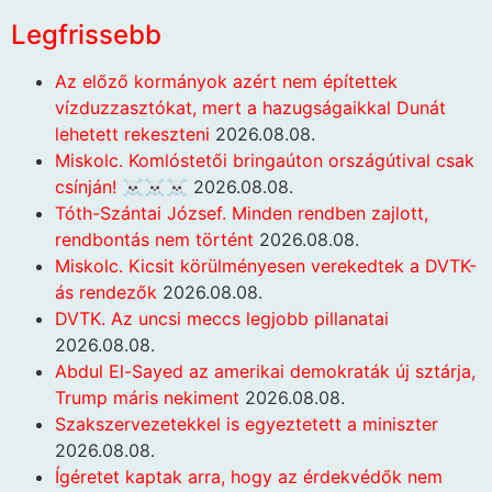
Legfrissebb
Az előző kormányok azért nem építettek
vízduzzasztókat, mert a hazugságaikkal Dunát
lehetett rekeszteni
2026.08.08.
Miskolc. Komlóstetői bringaúton országútival csak
csínján! ☠️☠️☠️
2026.08.08.
Tóth-Szántai József. Minden rendben zajlott,
rendbontás nem történt
2026.08.08.
Miskolc. Kicsit körülményesen verekedtek a DVTK-
ás rendezők
2026.08.08.
DVTK. Az uncsi meccs legjobb pillanatai
2026.08.08.
Abdul El-Sayed az amerikai demokraták új sztárja,
Trump máris nekiment
2026.08.08.
Szakszervezetekkel is egyeztetett a miniszter
2026.08.08.
Ígéretet kaptak arra, hogy az érdekvédők nem