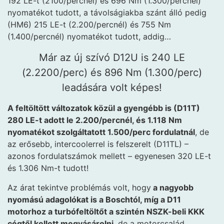
192 LE-t (2100/percnél) és 696 Nm (1.300/percnél)
nyomatékot tudott, a távolságiakba szánt álló pedig
(HM6) 215 LE-t (2.200/percnél) és 755 Nm
(1.400/percnél) nyomatékot tudott, addig…
Már az új szívó D12U is 240 LE
(2.2200/perc) és 896 Nm (1.300/perc)
leadására volt képes!
A feltöltött változatok közül a gyengébb is (D11T)
280 LE-t adott le 2.200/percnél, és 1.118 Nm
nyomatékot szolgáltatott 1.500/perc fordulatnál
, de
az erősebb, intercoolerrel is felszerelt (D11TL) –
azonos fordulatszámok mellett – egyenesen 320 LE-t
és 1.306 Nm-t tudott!
Az árat tekintve problémás volt, hogy
a nagyobb
nyomású adagolókat is a Boschtól, míg a D11
motorhoz a turbófeltöltőt a szintén NSZK-beli KKK
cégtől kellett megvásárolni
, de a motorcsalád