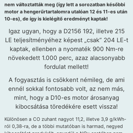
nem változtatták meg (így lett a sorozatban későbbi
motor a hengerűrtartalomra utalóan 12 és 11-es után
10-es), de így is kielégítő eredményt kaptak!
Igaz ugyan, hogy a D2156 192, illetve 215
LE teljesítményéhez képest „csak” 204 LE-t
kaptak, ellenben a nyomaték 900 Nm-re
növekedett 1.000 perc, azaz alacsonyabb
fordulat mellett!
A fogyasztás is csökkent némileg, de ami
ennél sokkal fontosabb volt, az nem más,
mint, hogy a D10-es motor árosanyag
kibocsátása töredékére esett vissza!
Különösen a CO zuhant nagyot 11,2, illetve 3,9 g/kWh-
ról 0,38-ra, de a többi mutatóban is harmad, negyed