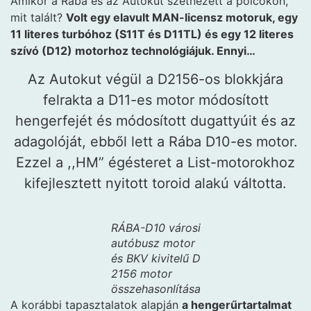
Amikor a Rába és az Autokut szétnézett a polcokon,
mit talált?
Volt egy elavult MAN-licensz motoruk, egy
11 literes turbóhoz (S11T és D11TL) és egy 12 literes
szívó (D12) motorhoz technológiájuk. Ennyi…
Az Autokut végül a D2156-os blokkjára
felrakta a D11-es motor módosított
hengerfejét és módosított dugattyúit és az
adagolóját, ebből lett a Rába D10-es motor.
Ezzel a ,,HM” égésteret a List-motorokhoz
kifejlesztett nyitott toroid alakú váltotta.
RÁBA-D10 városi
autóbusz motor
és BKV kivitelű D
2156 motor
összehasonlítása
A korábbi tapasztalatok alapján
a hengerűrtartalmat