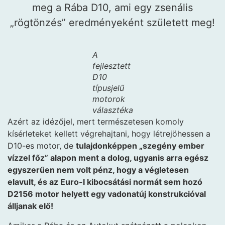
meg a Rába D10, ami egy zsenális
„rögtönzés” eredményeként született meg!
A
fejlesztett
D10
típusjelű
motorok
választéka
Azért az idézőjel, mert természetesen komoly
kísérleteket kellett végrehajtani, hogy létrejöhessen a
D10-es motor, de
tulajdonképpen „szegény ember
vízzel főz” alapon ment a dolog, ugyanis arra egész
egyszerűen nem volt pénz, hogy a végletesen
elavult, és az Euro-I kibocsátási normát sem hozó
D2156 motor helyett egy vadonatúj konstrukcióval
álljanak elő!