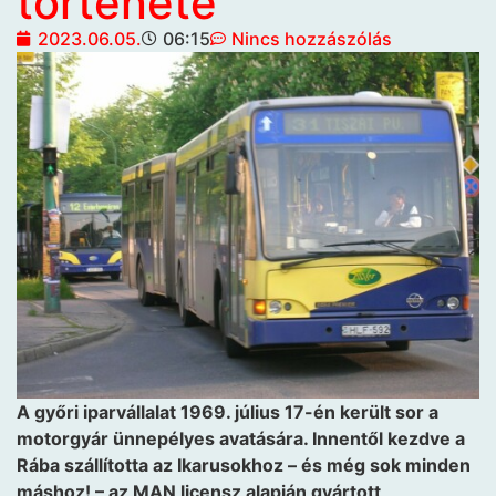
története
2023.06.05.
06:15
Nincs hozzászólás
A győri iparvállalat 1969. július 17-én került sor a
motorgyár ünnepélyes avatására. Innentől kezdve a
Rába szállította az Ikarusokhoz – és még sok minden
máshoz! – az MAN licensz alapján gyártott