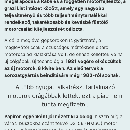
megállapodás a Rába és a független motorfejlesztő, a
grazi List intézet között, amely egy nagyobb
teljesítményű és több teljesítménytartalékkal
rendelkező, takarékosabb és kevésbé füstölő
motorcsalád kifejlesztését célozta
.
A cél a meglévő gépsorokon is gyártható, a
meglévőtől csak a szükséges mértékben eltérő
motorcsalád kialakítása volt, de ehhez kellettek volna
új célgépek, új technológia.
1981 végére elkészültek
az új motorok, 8 kivitelben. Az első tervek a
sorozatgyártás beindítására még 1983-ról szóltak.
A több nyugati alkatrészt tartalmazó
motorok drágábbak lettek, ezt a piac nem
tudta megfizetni.
Papíron egyébként jól nézett ki a dolog
, hiszen míg a
városi buszokba szánt fekvő D2156 (HM6U) motor