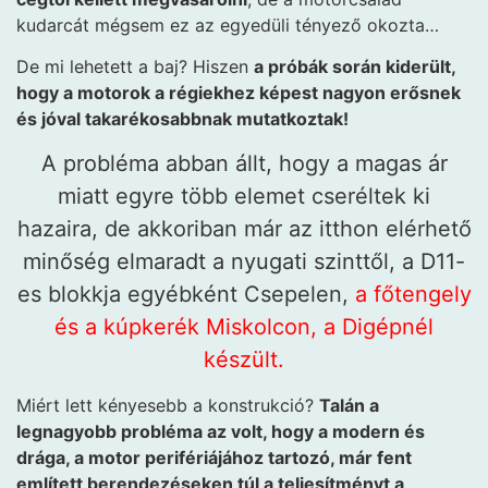
kudarcát mégsem ez az egyedüli tényező okozta…
De mi lehetett a baj? Hiszen
a próbák során kiderült,
hogy a motorok a régiekhez képest nagyon erősnek
és jóval takarékosabbnak mutatkoztak!
A probléma abban állt, hogy a magas ár
miatt egyre több elemet cseréltek ki
hazaira, de akkoriban már az itthon elérhető
minőség elmaradt a nyugati szinttől, a D11-
es blokkja egyébként Csepelen,
a főtengely
és a kúpkerék Miskolcon, a Digépnél
készült.
Miért lett kényesebb a konstrukció?
Talán a
legnagyobb probléma az volt, hogy a modern és
drága, a motor perifériájához tartozó, már fent
említett berendezéseken túl a teljesítményt a