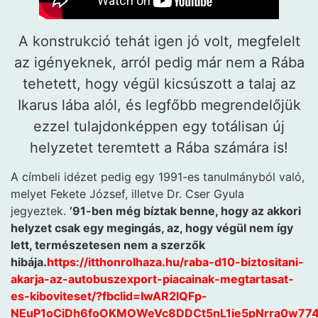
A konstrukció tehát igen jó volt, megfelelt
az igényeknek, arról pedig már nem a Rába
tehetett, hogy végül kicsúszott a talaj az
Ikarus lába alól, és legfőbb megrendelőjük
ezzel tulajdonképpen egy totálisan új
helyzetet teremtett a Rába számára is!
A címbeli idézet pedig egy 1991-es tanulmányból való,
melyet Fekete József, illetve Dr. Cser Gyula
jegyeztek.
’91-ben még bíztak benne, hogy az akkori
helyzet csak egy megingás, az, hogy végül nem így
lett, természetesen nem a szerzők
hibája.
https://itthonrolhaza.hu/raba-d10-biztositani-
akarja-az-autobuszexport-piacainak-megtartasat-
es-kiboviteset/?fbclid=IwAR2lQFp-
NEuP1oCiDh6foOKMOWeVc8DDCt5nL1ie5pNrra0w77