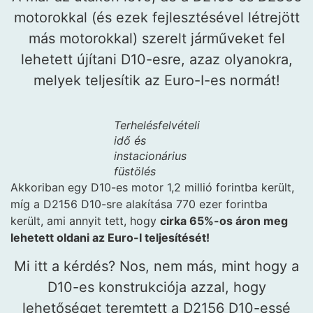
motorokkal (és ezek fejlesztésével létrejött
más motorokkal) szerelt járműveket fel
lehetett újítani D10-esre, azaz olyanokra,
melyek teljesítik az Euro-I-es normát!
Terhelésfelvételi
idő és
instacionárius
füstölés
Akkoriban egy D10-es motor 1,2 millió forintba került,
míg a D2156 D10-sre alakítása 770 ezer forintba
került, ami annyit tett, hogy
cirka 65%-os áron meg
lehetett oldani az Euro-I teljesítését!
Mi itt a kérdés? Nos, nem más, mint hogy a
D10-es konstrukciója azzal, hogy
lehetőséget teremtett a D2156 D10-essé