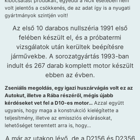
kibocsátást produkált, egyedül a NOx esetében nem
volt jelentős a csökkenés, de az adat így is a nyugati
gyártmányok szintjén volt!
Az első 10 darabos nullszéria 1991 első
felében készült el, és a próbatermi
vizsgálatok után kerültek beépítésre
járművekbe. A sorozatgyártás 1993-ban
indult és 267 darab komplett motor készült
ebben az évben.
Zseniális megoldás, egy igazi huszárvágás volt ez az
Autokut, illetve a Rába részéről, mégis újabb
kérdéseket vet fel a D10-es motor…
Azzal együtt
ugyanis, hogy maga a konstrukció kielégítette a
teljesítmény, illetve az emissziós elvárásokat,
lehetőséget teremtett arra is, hogy…
A már az utakon lévő, de a D2156 és D2356