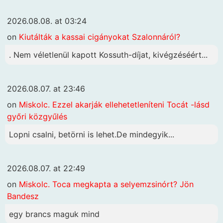
2026.08.08. at 03:24
on
Kiutálták a kassai cigányokat Szalonnáról?
. Nem véletlenül kapott Kossuth-díjat, kivégzéséért...
2026.08.07. at 23:46
on
Miskolc. Ezzel akarják ellehetetleníteni Tocát -lásd
győri közgyűlés
Lopni csalni, betörni is lehet.De mindegyik...
2026.08.07. at 22:49
on
Miskolc. Toca megkapta a selyemzsinórt? Jön
Bandesz
egy brancs maguk mind