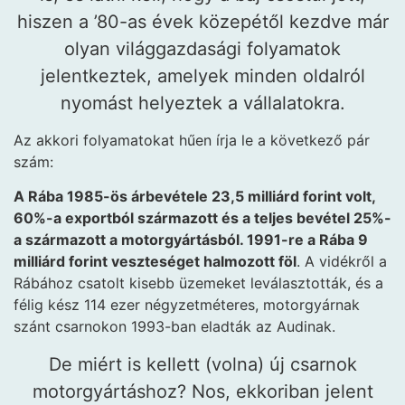
hiszen a ’80-as évek közepétől kezdve már
olyan világgazdasági folyamatok
jelentkeztek, amelyek minden oldalról
nyomást helyeztek a vállalatokra.
Az akkori folyamatokat hűen írja le a következő pár
szám:
A Rába 1985-ös árbevétele 23,5 milliárd forint volt,
60%-a exportból származott és a teljes bevétel 25%-
a származott a motorgyártásból. 1991-re a Rába 9
milliárd forint veszteséget halmozott föl
. A vidékről a
Rábához csatolt kisebb üzemeket leválasztották, és a
félig kész 114 ezer négyzetméteres, motorgyárnak
szánt csarnokon 1993-ban eladták az Audinak.
De miért is kellett (volna) új csarnok
motorgyártáshoz? Nos, ekkoriban jelent