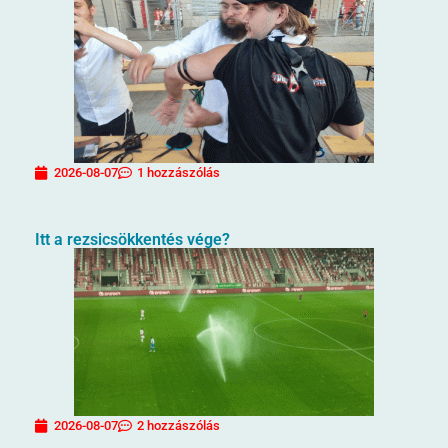
2026-08-07
1 hozzászólás
Itt a rezsicsökkentés vége?
2026-08-07
2 hozzászólás