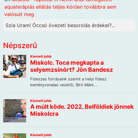
aquaterápiás ellátás teljes körűen továbbra sem
valósult meg
Szia Uram! Óccsó övezeti besorolás érdekel?...
Népszerű