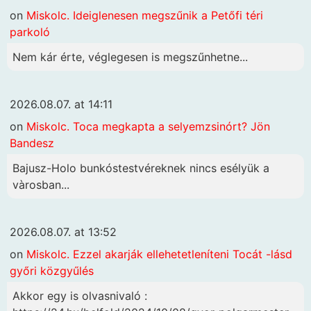
on
Miskolc. Ideiglenesen megszűnik a Petőfi téri
parkoló
Nem kár érte, véglegesen is megszűnhetne...
2026.08.07. at 14:11
on
Miskolc. Toca megkapta a selyemzsinórt? Jön
Bandesz
Bajusz-Holo bunkóstestvéreknek nincs esélyük a
vàrosban...
2026.08.07. at 13:52
on
Miskolc. Ezzel akarják ellehetetleníteni Tocát -lásd
győri közgyűlés
Akkor egy is olvasnivaló :