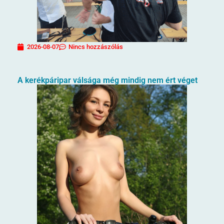
2026-08-07
Nincs hozzászólás
A kerékpáripar válsága még mindig nem ért véget