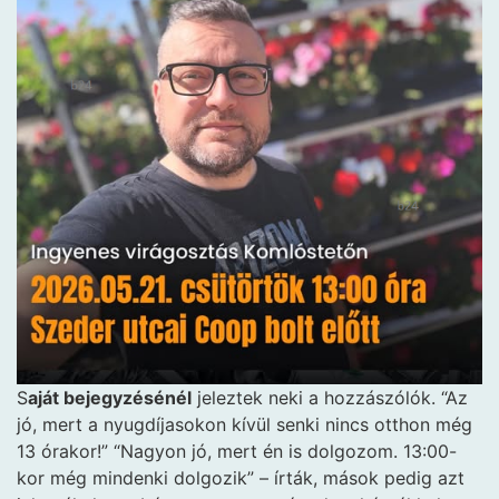
S
aját bejegyzésénél
jeleztek neki a hozzászólók. “Az
jó, mert a nyugdíjasokon kívül senki nincs otthon még
13 órakor!” “Nagyon jó, mert én is dolgozom. 13:00-
kor még mindenki dolgozik” – írták, mások pedig azt