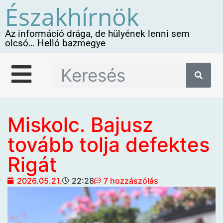
Északhírnök
Az információ drága, de hülyének lenni sem
olcsó… Helló bazmegye
Miskolc. Bajusz
tovább tolja defektes
Rigát
2026.05.21.
22:28
7 hozzászólás