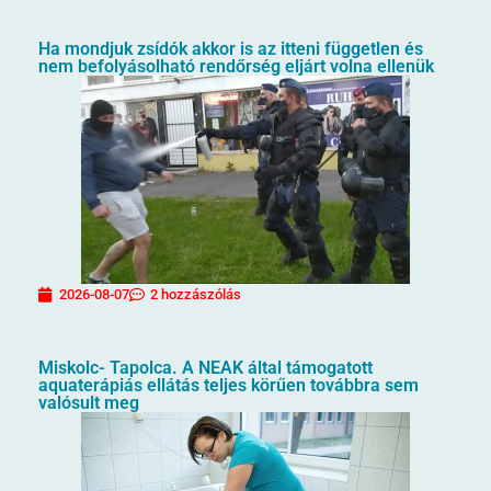
Ha mondjuk zsídók akkor is az itteni független és
nem befolyásolható rendőrség eljárt volna ellenük
2026-08-07
2 hozzászólás
Miskolc- Tapolca. A NEAK által támogatott
aquaterápiás ellátás teljes körűen továbbra sem
valósult meg