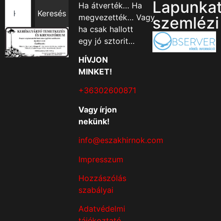
Lapunka
Ha átverték… Ha
Keresés
megvezették… Vagy
szemlézi
ha csak hallott
egy jó sztorit…
HÍVJON
MINKET!
+36302600871
Vagy írjon
nekünk!
info@eszakhirnok.com
Impresszum
Hozzászólás
szabályai
Adatvédelmi
tájékoztató