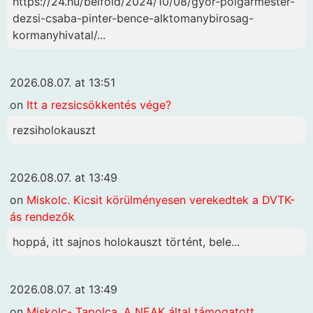
https://24.hu/belfold/2024/10/08/gyor-polgarmester-
dezsi-csaba-pinter-bence-alktomanybirosag-
kormanyhivatal/...
2026.08.07. at 13:51
on
Itt a rezsicsökkentés vége?
rezsiholokauszt
2026.08.07. at 13:49
on
Miskolc. Kicsit körülményesen verekedtek a DVTK-
ás rendezők
hoppá, itt sajnos holokauszt történt, bele...
2026.08.07. at 13:49
on
Miskolc- Tapolca. A NEAK által támogatott