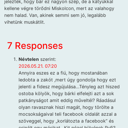
jelezték, hogy bár ez nagyon szép, de a kátyúkkal
kellene végre törődni Miskolcon, mert az valahogy
nem halad. Van, akinek semmi sem jó, legalább
vihetünk muskátlit.
7 Responses
Névtelen
szerint:
2026.05.21. 07:20
Annyira eszes ez a fiú, hogy mostanában
ledobta a zakót ,mert úgy gondolja hogy ezt
jelenti a fidesz megújulása…Tényleg azt hiszed
ostoba kölyök, hogy bárki elfelejti azt a sok
patkányságot amit eddig műveltél? Ráadásul
olyan ravasznak hiszi magát, hogy törölte a
mocsokságaival teli facebook oldalát azzal a
szöveggel, hogy „korlátozta a facebook” és
csinált egy másikat…Kit nézel hülyének Pufi?