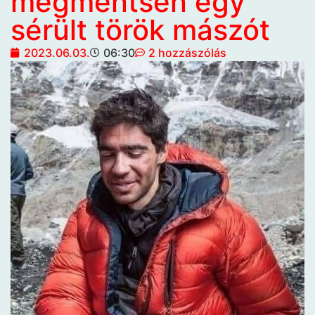
megmentsen egy
sérült török mászót
2023.06.03.
06:30
2 hozzászólás