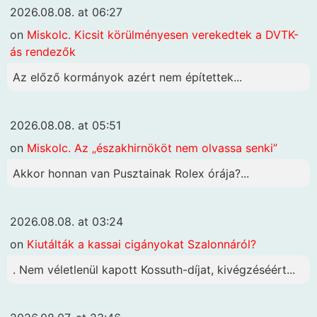
2026.08.08. at 06:27
on
Miskolc. Kicsit körülményesen verekedtek a DVTK-
ás rendezők
Az előző kormányok azért nem építettek...
2026.08.08. at 05:51
on
Miskolc. Az „északhirnököt nem olvassa senki”
Akkor honnan van Pusztainak Rolex órája?...
2026.08.08. at 03:24
on
Kiutálták a kassai cigányokat Szalonnáról?
. Nem véletlenül kapott Kossuth-díjat, kivégzéséért...