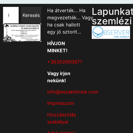
Lapunka
Ha átverték… Ha
Keresés
megvezették… Vagy
szemlézi
ha csak hallott
egy jó sztorit…
HÍVJON
MINKET!
+36302600871
Vagy írjon
nekünk!
info@eszakhirnok.com
Impresszum
Hozzászólás
szabályai