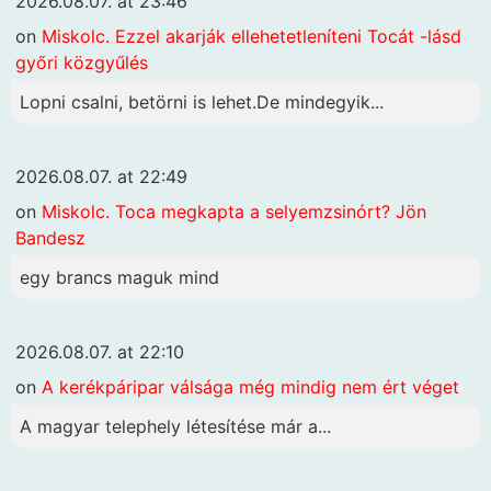
2026.08.07. at 23:46
on
Miskolc. Ezzel akarják ellehetetleníteni Tocát -lásd
győri közgyűlés
Lopni csalni, betörni is lehet.De mindegyik...
2026.08.07. at 22:49
on
Miskolc. Toca megkapta a selyemzsinórt? Jön
Bandesz
egy brancs maguk mind
2026.08.07. at 22:10
on
A kerékpáripar válsága még mindig nem ért véget
A magyar telephely létesítése már a...