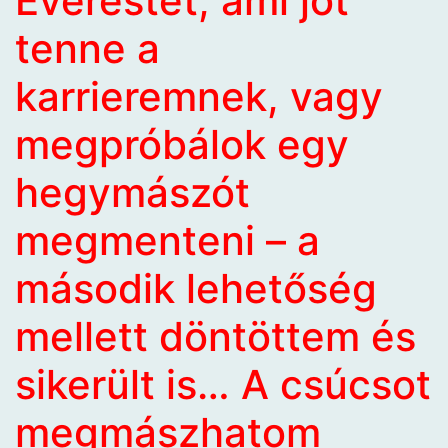
Everestet, ami jót
tenne a
karrieremnek, vagy
megpróbálok egy
hegymászót
megmenteni – a
második lehetőség
mellett döntöttem és
sikerült is…
A csúcsot
megmászhatom