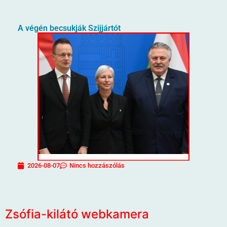
A végén becsukják Szijjártót
2026-08-07
Nincs hozzászólás
Zsófia-kilátó webkamera