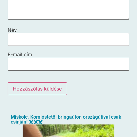
Név
E-mail cím
Miskolc. Komlóstetői bringaúton országútival csak
csínján! ☠️☠️☠️