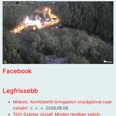
Facebook
Legfrissebb
Miskolc. Komlóstetői bringaúton országútival csak
csínján! ☠️☠️☠️
2026.08.08.
Tóth-Szántai József. Minden rendben zajlott,