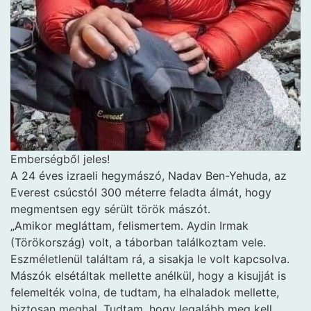
Emberségből jeles!
A 24 éves izraeli hegymászó, Nadav Ben-Yehuda, az
Everest csúcstól 300 méterre feladta álmát, hogy
megmentsen egy sérült török mászót.
„Amikor megláttam, felismertem. Aydin Irmak
(Törökország) volt, a táborban találkoztam vele.
Eszméletlenül találtam rá, a sisakja le volt kapcsolva.
Mászók elsétáltak mellette anélkül, hogy a kisujját is
felemelték volna, de tudtam, ha elhaladok mellette,
biztosan meghal. Tudtam, hogy legalább meg kell