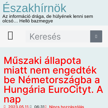
Északhírnök
Az információ drága, de hülyének lenni sem
olcsó… Helló bazmegye
Műszaki állapota
miatt nem engedték
be Németországba a
Hungária EuroCityt. A
nap
2023.05.11.
06:31
Nincs hozzászólás