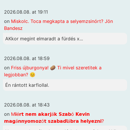
2026.08.08. at 19:11
on
Miskolc. Toca megkapta a selyemzsinórt? Jön
Bandesz
AKkor megint elmaradt a fürdés x...
2026.08.08. at 18:59
on
Friss újburgonya! 🥔 Ti mivel szeretitek a
legjobban? 😊
Én rántott karfiollal.
2026.08.08. at 18:43
on
M𝗶é𝗿𝘁 𝗻𝗲𝗺 𝗮𝗸𝗮𝗿𝗷á𝗸 𝗦𝘇𝗮𝗯ó 𝗞𝗲𝘃𝗶𝗻
𝗺𝗮𝗴á𝗻𝗻𝘆𝗼𝗺𝗼𝘇ó𝘁 𝘀𝘇𝗮𝗯𝗮𝗱𝗹á𝗯𝗿𝗮 𝗵𝗲𝗹𝘆𝗲𝘇𝗻𝗶?