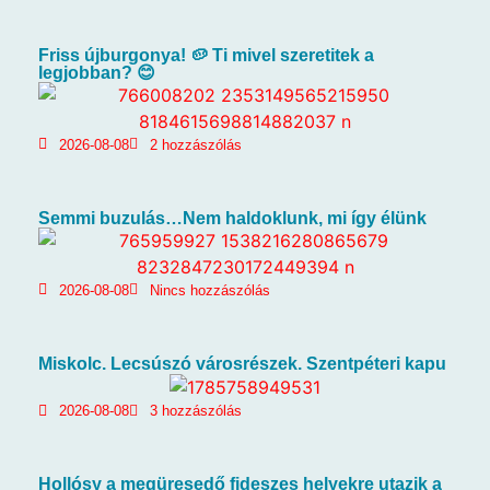
Friss újburgonya! 🥔 Ti mivel szeretitek a
legjobban? 😊
2026-08-08
2 hozzászólás
Semmi buzulás…Nem haldoklunk, mi így élünk
2026-08-08
Nincs hozzászólás
Miskolc. Lecsúszó városrészek. Szentpéteri kapu
2026-08-08
3 hozzászólás
Hollósy a megüresedő fideszes helyekre utazik a