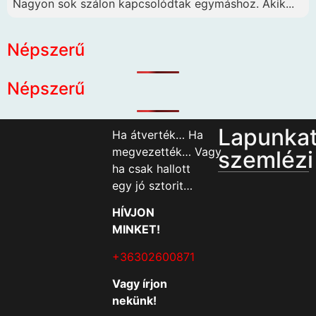
Nagyon sok szálon kapcsolódtak egymáshoz. Akik...
Népszerű
Népszerű
Lapunka
Ha átverték… Ha
megvezették… Vagy
szemlézi
ha csak hallott
egy jó sztorit…
HÍVJON
MINKET!
+36302600871
Vagy írjon
nekünk!