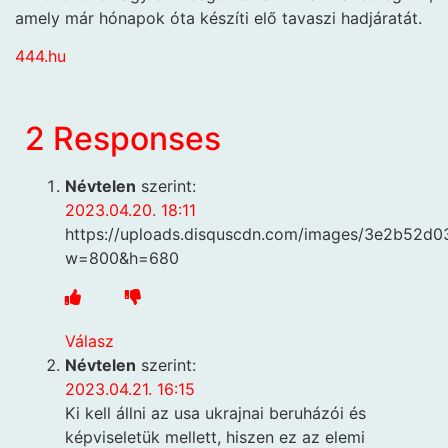
amely már hónapok óta készíti elő tavaszi hadjáratát.
444.hu
2 Responses
Névtelen
szerint:
2023.04.20. 18:11
https://uploads.disquscdn.com/images/3e2b52
w=800&h=680
Válasz
Névtelen
szerint:
2023.04.21. 16:15
Ki kell állni az usa ukrajnai beruházói és
képviseletük mellett, hiszen ez az elemi