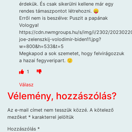
érdekük. És csak sikerülni kellene már egy
rendes támaszpontot létrehozni. 😛
Erről nem is beszélve: Puszit a papának
Vologya!
https://cdn.nwmgroups.hu/s/img/i/2302/2023022
joe-zelenszkij-volodimir-biden11.jpg?
w=800&h=533&t=5
Megkapod a sok szemetet, hogy felvirágozzuk
a hazai fegyveripart. 🙂
1
Válasz
Vélemény, hozzászólás?
Az e-mail címet nem tesszük közzé.
A kötelező
mezőket
*
karakterrel jelöltük
Hozzászólás
*