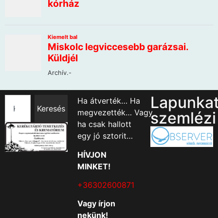
Lapunka
Ha átverték… Ha
Keresés
megvezették… Vagy
szemlézi
ha csak hallott
egy jó sztorit…
HÍVJON
MINKET!
+36302600871
Vagy írjon
nekünk!