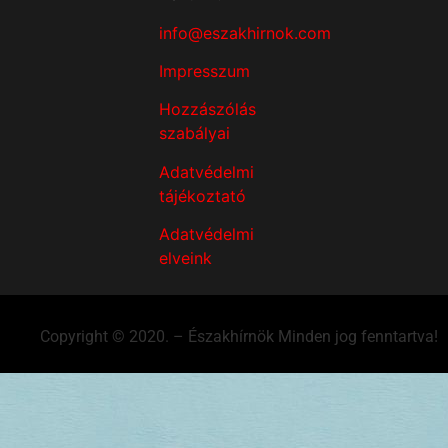
info@eszakhirnok.com
Impresszum
Hozzászólás
szabályai
Adatvédelmi
tájékoztató
Adatvédelmi
elveink
Copyright © 2020. – Északhírnök Minden jog fenntartva!