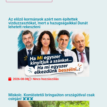
Az előző kormányok azért nem építettek
vízduzzasztókat, mert a hazugságaikkal Dunát
lehetett rekeszteni
2026-08-08
Nincs hozzászólás
Miskolc. Komlóstetői bringaúton országútival csak
csínján! ☠️☠️☠️