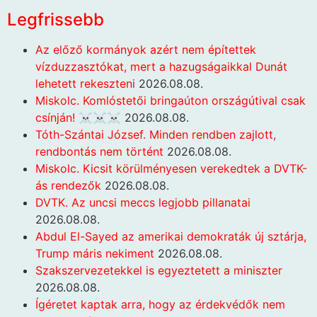
Legfrissebb
Az előző kormányok azért nem építettek
vízduzzasztókat, mert a hazugságaikkal Dunát
lehetett rekeszteni
2026.08.08.
Miskolc. Komlóstetői bringaúton országútival csak
csínján! ☠️☠️☠️
2026.08.08.
Tóth-Szántai József. Minden rendben zajlott,
rendbontás nem történt
2026.08.08.
Miskolc. Kicsit körülményesen verekedtek a DVTK-
ás rendezők
2026.08.08.
DVTK. Az uncsi meccs legjobb pillanatai
2026.08.08.
Abdul El-Sayed az amerikai demokraták új sztárja,
Trump máris nekiment
2026.08.08.
Szakszervezetekkel is egyeztetett a miniszter
2026.08.08.
Ígéretet kaptak arra, hogy az érdekvédők nem