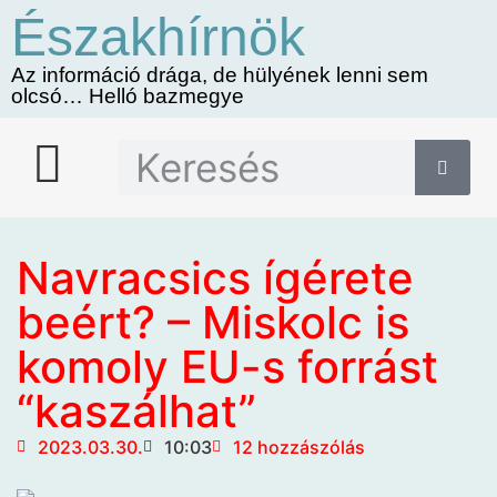
Északhírnök
Az információ drága, de hülyének lenni sem
olcsó… Helló bazmegye
Navracsics ígérete
beért? – Miskolc is
komoly EU-s forrást
“kaszálhat”
2023.03.30.
10:03
12 hozzászólás