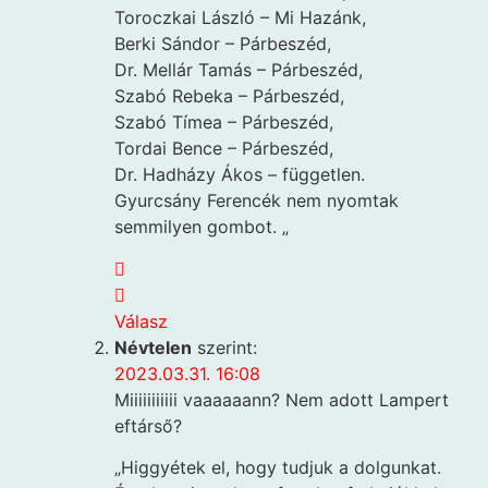
Toroczkai László – Mi Hazánk,
Berki Sándor – Párbeszéd,
Dr. Mellár Tamás – Párbeszéd,
Szabó Rebeka – Párbeszéd,
Szabó Tímea – Párbeszéd,
Tordai Bence – Párbeszéd,
Dr. Hadházy Ákos – független.
Gyurcsány Ferencék nem nyomtak
semmilyen gombot. „
Válasz
Névtelen
szerint:
2023.03.31. 16:08
Miiiiiiiiiii vaaaaaann? Nem adott Lampert
eftárső?
„Higgyétek el, hogy tudjuk a dolgunkat.