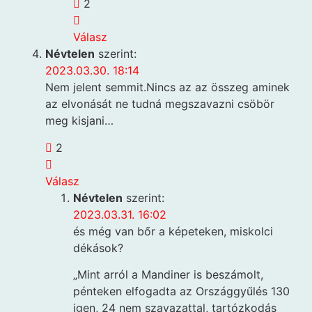
2
Válasz
Névtelen
szerint:
2023.03.30. 18:14
Nem jelent semmit.Nincs az az összeg aminek
az elvonását ne tudná megszavazni csöbör
meg kisjani…
2
Válasz
Névtelen
szerint:
2023.03.31. 16:02
és még van bőr a képeteken, miskolci
dékások?
„Mint arról a Mandiner is beszámolt,
pénteken elfogadta az Országgyűlés 130
igen, 24 nem szavazattal, tartózkodás