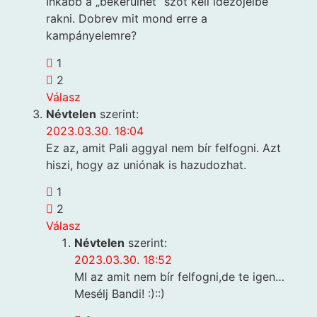
Inkább a „bekerülhet” szót kell idézőjelbe
rakni. Dobrev mit mond erre a
kampányelemre?
1
2
Válasz
Névtelen
szerint:
2023.03.30. 18:04
Ez az, amit Pali aggyal nem bír felfogni. Azt
hiszi, hogy az uniónak is hazudozhat.
1
2
Válasz
Névtelen
szerint:
2023.03.30. 18:52
MI az amit nem bír felfogni,de te igen…
Mesélj Bandi! :)::)