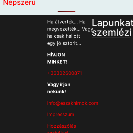
Népszerű
Lapunka
Ha átverték… Ha
megvezették… Vagy
szemlézi
ha csak hallott
egy jó sztorit…
HÍVJON
MINKET!
+36302600871
Vagy írjon
nekünk!
info@eszakhirnok.com
Impresszum
Hozzászólás
szabályai