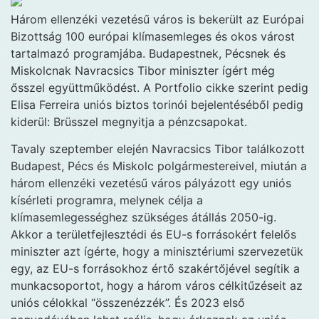
Három ellenzéki vezetésű város is bekerült az Európai
Bizottság 100 európai klímasemleges és okos várost
tartalmazó programjába. Budapestnek, Pécsnek és
Miskolcnak Navracsics Tibor miniszter ígért még
ősszel együttműködést. A Portfolio cikke szerint pedig
Elisa Ferreira uniós biztos torinói bejelentéséből pedig
kiderül: Brüsszel megnyitja a pénzcsapokat.
Tavaly szeptember elején Navracsics Tibor találkozott
Budapest, Pécs és Miskolc polgármestereivel, miután a
három ellenzéki vezetésű város pályázott egy uniós
kísérleti programra, melynek célja a
klímasemlegességhez szükséges átállás 2050-ig.
Akkor a területfejlesztédi és EU-s forrásokért felelős
miniszter azt ígérte, hogy a minisztériumi szervezetük
egy, az EU-s forrásokhoz értő szakértőjével segítik a
munkacsoportot, hogy a három város célkitűzéseit az
uniós célokkal “összenézzék”. És 2023 első