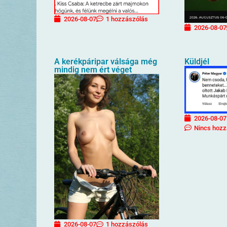
2026-08-07
1 hozzászólás
2026-08-07
A kerékpáripar válsága még
Küldjél
mindig nem ért véget
2026-08-07
Nincs hozz
2026-08-07
1 hozzászólás