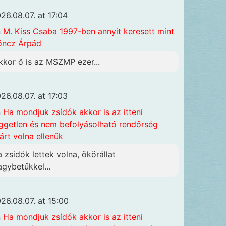
26.08.07. at 17:04
n
M. Kiss Csaba 1997-ben annyit keresett mint
öncz Árpád
kkor ő is az MSZMP ezer...
26.08.07. at 17:03
n
Ha mondjuk zsídók akkor is az itteni
ggetlen és nem befolyásolható rendőrség
járt volna ellenük
a zsidók lettek volna, ökörállat
agybetűkkel...
26.08.07. at 15:00
n
Ha mondjuk zsídók akkor is az itteni