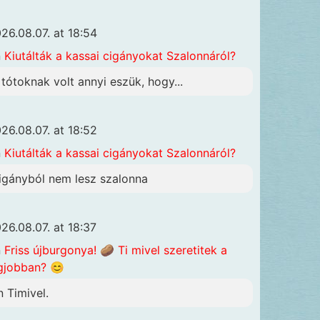
26.08.07. at 18:54
n
Kiutálták a kassai cigányokat Szalonnáról?
 tótoknak volt annyi eszük, hogy...
26.08.07. at 18:52
n
Kiutálták a kassai cigányokat Szalonnáról?
igányból nem lesz szalonna
26.08.07. at 18:37
n
Friss újburgonya! 🥔 Ti mivel szeretitek a
gjobban? 😊
n Timivel.