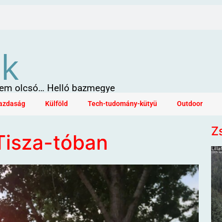
ök
 sem olcsó… Helló bazmegye
azdaság
Külföld
Tech-tudomány-kütyü
Outdoor
Z
 Tisza-tóban