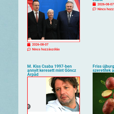
2026-08-07
Nincs hozz
2026-08-07
Nincs hozzászólás
M. Kiss Csaba 1997-ben
Friss újbur
annyit keresett mint Göncz
szeretitek 
Árpád