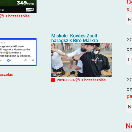
fü
el
1 hozzászólás
F
Miskolc. Kovács Zsolt
20
haragszik Bíró Márkra
o
L
ászólás
20
2026-08-07
1 hozzászólás
o
pa
N
N