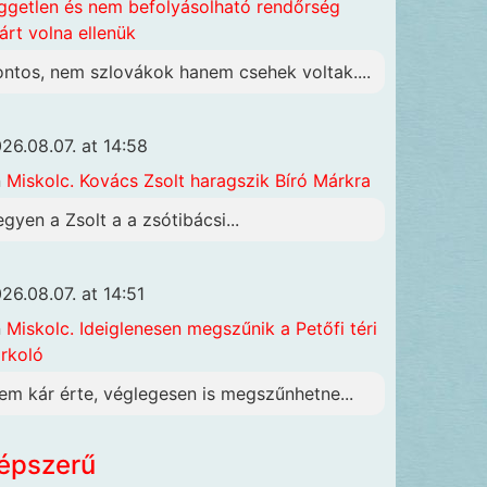
ggetlen és nem befolyásolható rendőrség
járt volna ellenük
ontos, nem szlovákok hanem csehek voltak....
26.08.07. at 14:58
n
Miskolc. Kovács Zsolt haragszik Bíró Márkra
egyen a Zsolt a a zsótibácsi...
26.08.07. at 14:51
n
Miskolc. Ideiglenesen megszűnik a Petőfi téri
rkoló
em kár érte, véglegesen is megszűnhetne...
épszerű