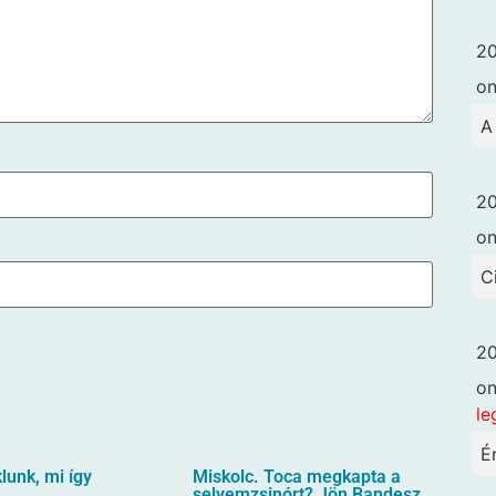
20
o
A
20
o
C
20
o
le
É
unk, mi így
Miskolc. Toca megkapta a
selyemzsinórt? Jön Bandesz