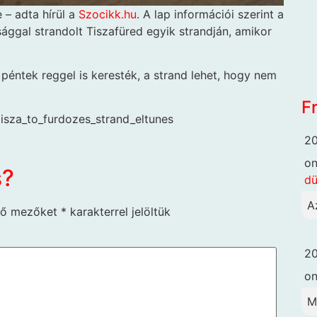
 – adta hírül a
Szocikk.hu
. A lap információi szerint a
sággal strandolt Tiszafüred egyik strandján, amikor
 péntek reggel is keresték, a strand lehet, hogy nem
F
tisza_to_furdozes_strand_eltunes
20
o
s?
dü
A
ző mezőket
*
karakterrel jelöltük
20
o
M