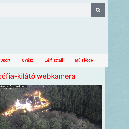
Sport
Gyász
Lájf-sztájl
Múlt köde
sófia-kilátó webkamera