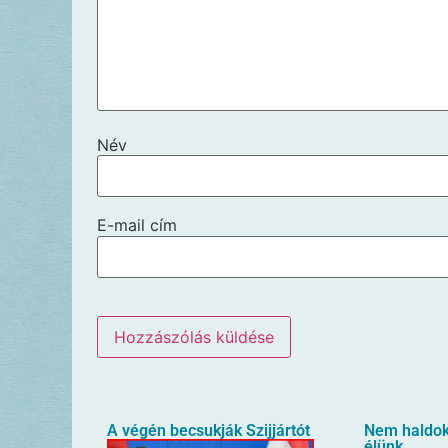
Név
E-mail cím
A végén becsukják Szijjártót
Nem haldokl
élünk