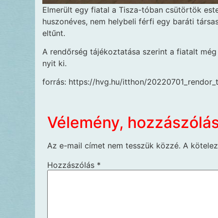
Elmerült egy fiatal a Tisza-tóban csütörtök este
huszonéves, nem helybeli férfi egy baráti társa
eltűnt.
A rendőrség tájékoztatása szerint a fiatalt még
nyit ki.
forrás: https://hvg.hu/itthon/20220701_rendor_
Vélemény, hozzászólá
Az e-mail címet nem tesszük közzé.
A kötele
Hozzászólás
*