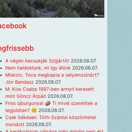
acebook
egfrissebb
A végén becsukják Szijjártót
2026.08.07.
Nem haldoklunk, mi így élünk
2026.08.07.
Miskolc. Toca megkapta a selyemzsinórt?
Jön Bandesz
2026.08.07.
M. Kiss Csaba 1997-ben annyit keresett
mint Göncz Árpád
2026.08.07.
Friss újburgonya! 🥔 Ti mivel szeretitek a
legjobban? 😊
2026.08.07.
Csak békésen. Tóth-Szántai köszöntetet
mondott
2026.08.07.
A kerékpáripar válsága még mindig nem ért