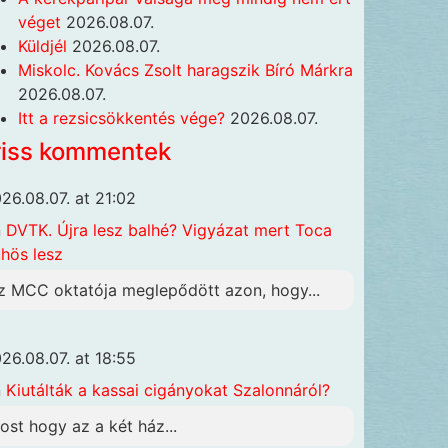
véget
2026.08.07.
Küldjél
2026.08.07.
Miskolc. Kovács Zsolt haragszik Bíró Márkra
2026.08.07.
Itt a rezsicsökkentés vége?
2026.08.07.
riss kommentek
26.08.07. at 21:02
n
DVTK. Újra lesz balhé? Vigyázat mert Toca
hös lesz
z MCC oktatója meglepődött azon, hogy...
26.08.07. at 18:55
n
Kiutálták a kassai cigányokat Szalonnáról?
ost hogy az a két ház...