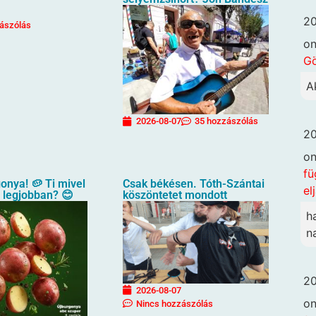
20
ászólás
o
G
A
2026-08-07
35 hozzászólás
20
o
fü
gonya! 🥔 Ti mivel
Csak békésen. Tóth-Szántai
el
a legjobban? 😊
köszöntetet mondott
h
n
20
2026-08-07
o
Nincs hozzászólás