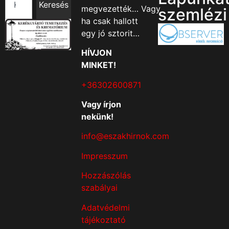
Keresés
megvezették… Vagy
szemlézi
ha csak hallott
egy jó sztorit…
HÍVJON
MINKET!
+36302600871
Vagy írjon
nekünk!
info@eszakhirnok.com
Impresszum
Hozzászólás
szabályai
Adatvédelmi
tájékoztató