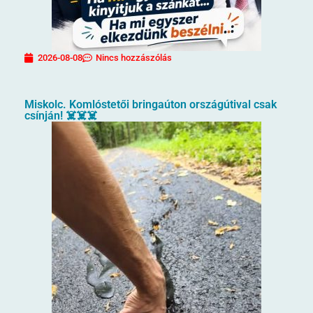
2026-08-08
Nincs hozzászólás
Miskolc. Komlóstetői bringaúton országútival csak
csínján! ☠️☠️☠️