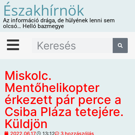
Északhírnök
Az információ drága, de hülyének lenni sem
olcsó… Helló bazmegye
Miskolc.
Mentőhelikopter
érkezett pár perce a
Csiba Pláza tetejére.
Küldjön
2022.06.17.
13:12
3 hozzászólás