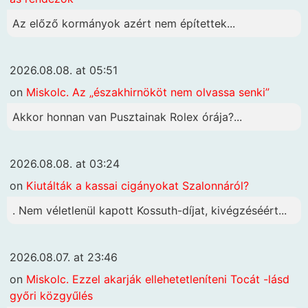
Az előző kormányok azért nem építettek...
2026.08.08. at 05:51
on
Miskolc. Az „északhirnököt nem olvassa senki”
Akkor honnan van Pusztainak Rolex órája?...
2026.08.08. at 03:24
on
Kiutálták a kassai cigányokat Szalonnáról?
. Nem véletlenül kapott Kossuth-díjat, kivégzéséért...
2026.08.07. at 23:46
on
Miskolc. Ezzel akarják ellehetetleníteni Tocát -lásd
győri közgyűlés