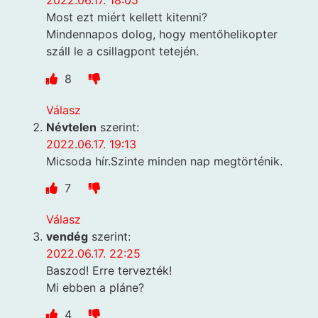
2022.06.17. 18:05
Most ezt miért kellett kitenni?
Mindennapos dolog, hogy mentőhelikopter
száll le a csillagpont tetején.
8
Válasz
Névtelen
szerint:
2022.06.17. 19:13
Micsoda hír.Szinte minden nap megtörténik.
7
Válasz
vendég
szerint:
2022.06.17. 22:25
Baszod! Erre tervezték!
Mi ebben a pláne?
4