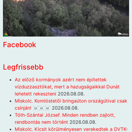
Facebook
Legfrissebb
Az előző kormányok azért nem építettek
vízduzzasztókat, mert a hazugságaikkal Dunát
lehetett rekeszteni
2026.08.08.
Miskolc. Komlóstetői bringaúton országútival csak
csínján! ☠️☠️☠️
2026.08.08.
Tóth-Szántai József. Minden rendben zajlott,
rendbontás nem történt
2026.08.08.
Miskolc. Kicsit körülményesen verekedtek a DVTK-