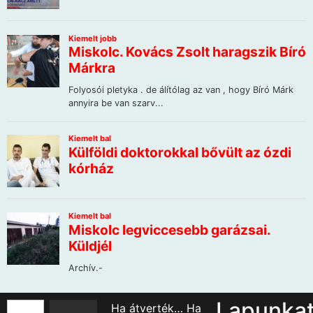
Lapunka
Ha átverték… Ha