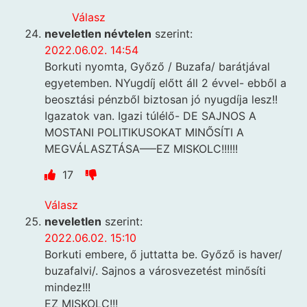
Válasz
neveletlen névtelen
szerint:
2022.06.02. 14:54
Borkuti nyomta, Győző / Buzafa/ barátjával
egyetemben. NYugdíj előtt áll 2 évvel- ebből a
beosztási pénzből biztosan jó nyugdíja lesz!!
Igazatok van. Igazi túlélő- DE SAJNOS A
MOSTANI POLITIKUSOKAT MINŐSÍTI A
MEGVÁLASZTÁSA—–EZ MISKOLC!!!!!!
17
Válasz
neveletlen
szerint:
2022.06.02. 15:10
Borkuti embere, ő juttatta be. Győző is haver/
buzafalvi/. Sajnos a városvezetést minősíti
mindez!!!
EZ MISKOLC!!!