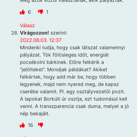
Meg azok közül választanak, akik pályáztak.
6
1
Válasz
Virágozzon!
szerint:
2022.06.03. 12:37
Mindenki tudja, hogy csak látszat valamennyi
pályázat. Tök fölösleges időt, energiát
pocsékolni bárkinek. Előre felkérik a
“jelölteket”. Mondjak példákat? Akiket
felkértek, hogy add már be, hogy többen
legyenek, majd nem nyered meg, de kapsz
cserébe valamit. Pl. egy osztályvezetői pozit.
A lapokat Borkúti úr osztja, ezt tudomásul kell
venni. A transzparencia csak duma, melyet a jó
nép bekajált.
16