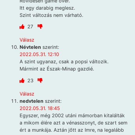
Rövidesen game over.
Itt egy darabig meglesz.
Szint változás nem várható.
27
Válasz
Névtelen
szerint:
2022.05.31. 12:10
A szint ugyanaz, csak a popsi változik.
Mármint az Észak-Minap gazdié.
23
Válasz
nedvtelen
szerint:
2022.05.31. 18:45
Egyszer, még 2002 utáni mámorban kitalálták
a mikom élére azt a vénasszonyt, de szart sem
ért a munkája. Aztán jőtt az Imre, na legalább