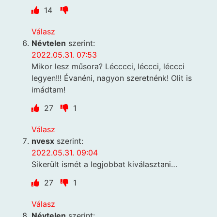
14
Válasz
Névtelen
szerint:
2022.05.31. 07:53
Mikor lesz műsora? Lécccci, léccci, léccci
legyen!!! Évanéni, nagyon szeretnénk! Olit is
imádtam!
27
1
Válasz
nvesx
szerint:
2022.05.31. 09:04
Sikerült ismét a legjobbat kiválasztani…
27
1
Válasz
Névtelen
szerint: