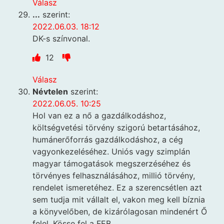
Válasz
...
szerint:
2022.06.03. 18:12
DK-s színvonal.
12
Válasz
Névtelen
szerint:
2022.06.05. 10:25
Hol van ez a nő a gazdálkodáshoz,
költségvetési törvény szigorú betartásához,
humánerőforrás gazdálkodáshoz, a cég
vagyonkezeléséhez. Uniós vagy szimplán
magyar támogatások megszerzéséhez és
törvényes felhasználásához, millió törvény,
rendelet ismeretéhez. Ez a szerencsétlen azt
sem tudja mit vállalt el, vakon meg kell bíznia
a könyvelőben, de kizárólagosan mindenért Ő
felel. Kösse fel a FEB.