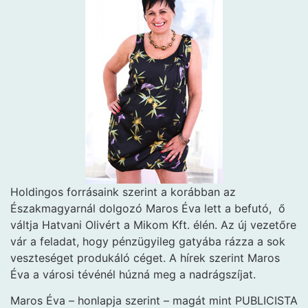
Holdingos forrásaink szerint a korábban az
Északmagyarnál dolgozó Maros Éva lett a befutó, ő
váltja Hatvani Olivért a Mikom Kft. élén. Az új vezetőre
vár a feladat, hogy pénzügyileg gatyába rázza a sok
veszteséget produkáló céget. A hírek szerint Maros
Éva a városi tévénél húzná meg a nadrágszíjat.
Maros Éva – honlapja szerint – magát mint PUBLICISTA