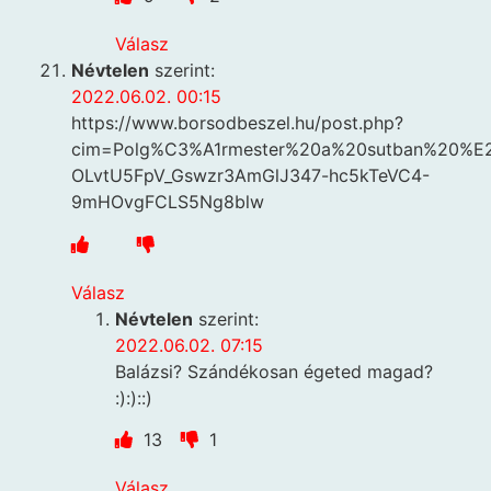
Válasz
Névtelen
szerint:
2022.06.02. 00:15
https://www.borsodbeszel.hu/post.php?
cim=Polg%C3%A1rmester%20a%20sutban%20%
OLvtU5FpV_Gswzr3AmGlJ347-hc5kTeVC4-
9mHOvgFCLS5Ng8blw
Válasz
Névtelen
szerint:
2022.06.02. 07:15
Balázsi? Szándékosan égeted magad?
:):)::)
13
1
Válasz