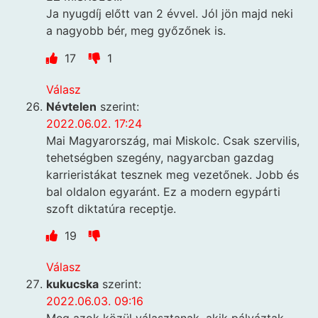
Ja nyugdíj előtt van 2 évvel. Jól jön majd neki
a nagyobb bér, meg győzőnek is.
17
1
Válasz
Névtelen
szerint:
2022.06.02. 17:24
Mai Magyarország, mai Miskolc. Csak szervilis,
tehetségben szegény, nagyarcban gazdag
karrieristákat tesznek meg vezetőnek. Jobb és
bal oldalon egyaránt. Ez a modern egypárti
szoft diktatúra receptje.
19
Válasz
kukucska
szerint:
2022.06.03. 09:16