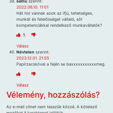
samu
szerint:
2022.06.10. 11:01
Hát hol vannak azok az ifjú, tehetséges,
munkát és felelősséget vállaló, sőt
kompetenciákkal rendelkező munkavállalók?
5
Válasz
Névtelen
szerint:
2023.12.01. 21:55
Papírzacskóval a fején se baxxxxxxxxxxxmeg.
Válasz
Vélemény, hozzászólás?
Az e-mail címet nem tesszük közzé.
A kötelező
mezőket
*
karakterrel jelöltük