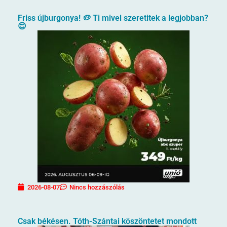
Friss újburgonya! 🥔 Ti mivel szeretitek a legjobban?
😊
2026-08-07
Nincs hozzászólás
Csak békésen. Tóth-Szántai köszöntetet mondott