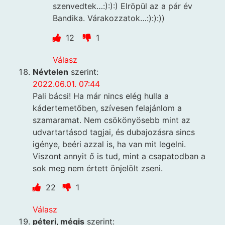
szenvedtek…:):):) Elröpül az a pár év
Bandika. Várakozzatok…:):):))
12
1
Válasz
Névtelen
szerint:
2022.06.01. 07:44
Pali bácsi! Ha már nincs elég hulla a
kádertemetőben, szívesen felajánlom a
szamaramat. Nem csökönyösebb mint az
udvartartásod tagjai, és dubajozásra sincs
igénye, beéri azzal is, ha van mit legelni.
Viszont annyit ő is tud, mint a csapatodban a
sok meg nem értett önjelölt zseni.
22
1
Válasz
péteri, mégis
szerint: