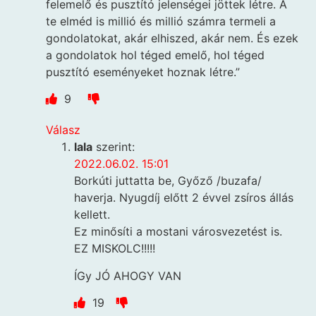
felemelő és pusztító jelenségei jöttek létre. A
te elméd is millió és millió számra termeli a
gondolatokat, akár elhiszed, akár nem. És ezek
a gondolatok hol téged emelő, hol téged
pusztító eseményeket hoznak létre.”
9
Válasz
lala
szerint:
2022.06.02. 15:01
Borkúti juttatta be, Győző /buzafa/
haverja. Nyugdíj előtt 2 évvel zsíros állás
kellett.
Ez minősíti a mostani városvezetést is.
EZ MISKOLC!!!!!
ÍGy JÓ AHOGY VAN
19