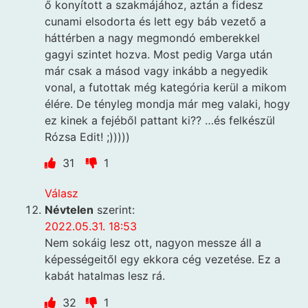
ő konyított a szakmájához, aztán a fidesz
cunami elsodorta és lett egy báb vezető a
háttérben a nagy megmondó emberekkel
gagyi szintet hozva. Most pedig Varga után
már csak a másod vagy inkább a negyedik
vonal, a futottak még kategória kerül a mikom
élére. De tényleg mondja már meg valaki, hogy
ez kinek a fejéből pattant ki?? …és felkészül
Rózsa Edit! ;)))))
31
1
Válasz
Névtelen
szerint:
2022.05.31. 18:53
Nem sokáig lesz ott, nagyon messze áll a
képességeitől egy ekkora cég vezetése. Ez a
kabát hatalmas lesz rá.
32
1