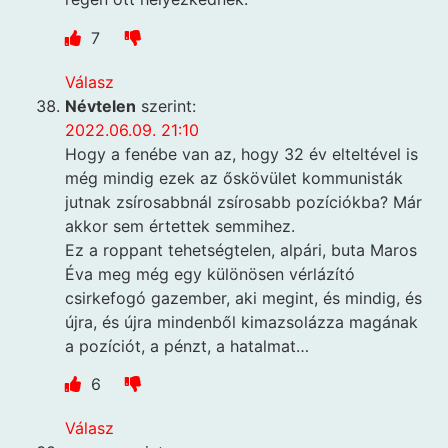
7
Válasz
Névtelen
szerint:
2022.06.09. 21:10
Hogy a fenébe van az, hogy 32 év elteltével is
még mindig ezek az őskövület kommunisták
jutnak zsírosabbnál zsírosabb pozíciókba? Már
akkor sem értettek semmihez.
Ez a roppant tehetségtelen, alpári, buta Maros
Éva meg még egy különösen vérlázító
csirkefogó gazember, aki megint, és mindig, és
újra, és újra mindenből kimazsolázza magának
a pozíciót, a pénzt, a hatalmat…
6
Válasz