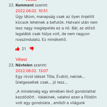
Komment
szerint:
2022.06.02. 10:51
Úgy látom, manapság csak az ilyen önjelölt
kócsok lehetnek a befutók. Hatvani után nem
lesz nagy meglepetés ez a nő. Bár, az előző
legalább csak hülye volt, de nem nagyon
rosszindulatú. Ez mindkettő.
21
Válasz
Névtelen
szerint:
2022.06.02. 13:07
Egy rövid idézet Tőle, Évától, nektek…
Ízlelgessétek csak… jó lesz…
„A mindenség egy elmében lévő gondolattal
kezdődött . Valakinek, valahol ezen a Földön
volt egy gondolata , amiből a világunk