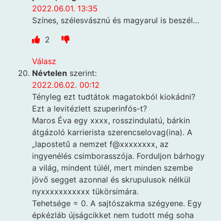
2022.06.01. 13:35
Színes, szélesvásznú és magyarul is beszél…
2
Válasz
Névtelen
szerint:
2022.06.02. 00:12
Tényleg ezt tudtátok magatokból kiokádni?
Ezt a levitézlett szuperinfós-t?
Maros Éva egy xxxx, rosszindulatú, bárkin
átgázoló karrierista szerencselovag(ina). A
„lapostetű a nemzet f@xxxxxxxx, az
ingyenélés csimborasszója. Forduljon bárhogy
a világ, mindent túlél, mert minden szembe
jövő segget azonnal és skrupulusok nélkül
nyxxxxxxxxxxx tükörsimára.
Tehetsége = 0. A sajtószakma szégyene. Egy
épkézláb újságcikket nem tudott még soha