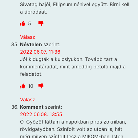
Sivatag hajói, Ellipsum nénivel együtt. Bírni kell
a tipródáat.
5
Válasz
Névtelen
szerint:
2022.06.07. 11:36
Jól kidugták a kulcslyukon. Tovább tart a
kommentáradat, mint ameddig betölti majd a
feladatot.
10
Válasz
Komment
szerint:
2022.06.08. 13:55
Ó, Győzőt láttam a napokban piros zokniban,
rövidgatyóban. Színfolt volt az utcán is, hát
még milyen színfolt lesz a MIKOM-ban. Isten