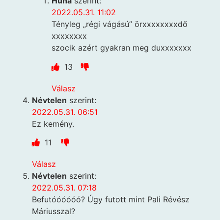
Húha
szerint:
2022.05.31. 11:02
Tényleg „régi vágású” örxxxxxxxxdő
xxxxxxxx
szocik azért gyakran meg duxxxxxxx
13
Válasz
Névtelen
szerint:
2022.05.31. 06:51
Ez kemény.
11
Válasz
Névtelen
szerint:
2022.05.31. 07:18
Befutóóóóóó? Úgy futott mint Pali Révész
Máriusszal?