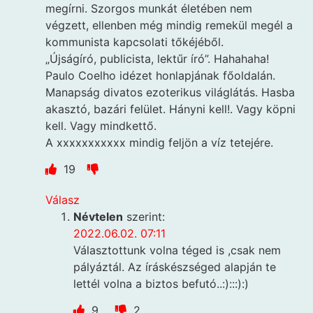
megírni. Szorgos munkát életében nem
végzett, ellenben még mindig remekül megél a
kommunista kapcsolati tőkéjéből.
„Újságíró, publicista, lektűr író”. Hahahaha!
Paulo Coelho idézet honlapjának főoldalán.
Manapság divatos ezoterikus világlátás. Hasba
akasztó, bazári felület. Hányni kell!. Vagy köpni
kell. Vagy mindkettő.
A xxxxxxxxxxx mindig feljön a víz tetejére.
19
Válasz
Névtelen
szerint:
2022.06.02. 07:11
Választottunk volna téged is ,csak nem
pályáztál. Az íráskészséged alapján te
lettél volna a biztos befutó..:):::):)
9
2