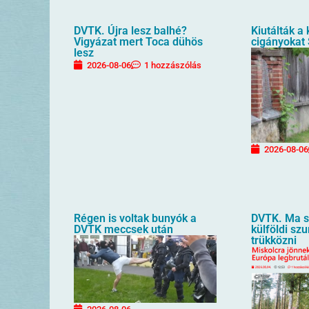
DVTK. Újra lesz balhé?
Kiutálták a
Vigyázat mert Toca dühös
cigányokat
lesz
2026-08-06
1 hozzászólás
2026-08-06
Régen is voltak bunyók a
DVTK. Ma sz
DVTK meccsek után
külföldi sz
trükközni