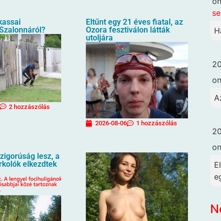
o
se
 kassai
Eltűnt egy 21 éves fiatal, az
 Szalonnáról?
Ozora fesztiválon látták
H
utoljára
20
o
A
2 hozzászólás
2026-08-06
1 hozzászólás
20
o
igorúság lesz, a
urkolók elkezdtek
E
e
N