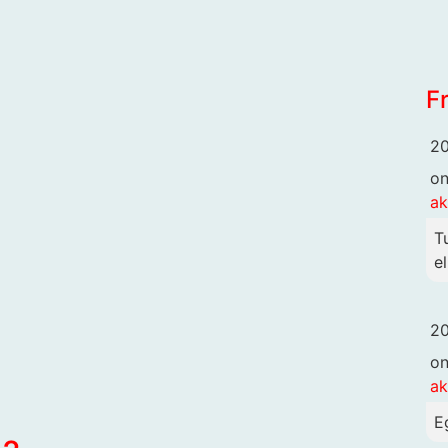
F
20
o
ak
T
el
20
o
ak
E