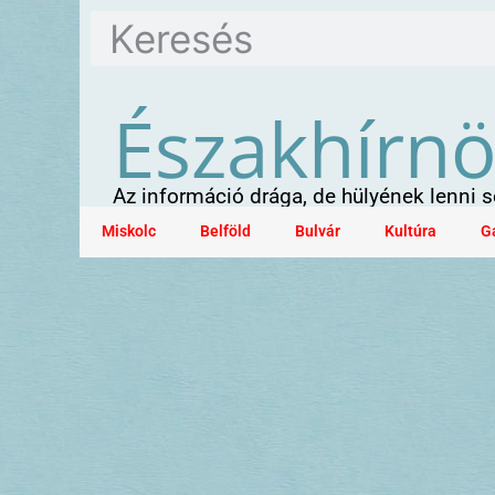
Északhírn
Az információ drága, de hülyének lenni
Miskolc
Belföld
Bulvár
Kultúra
G