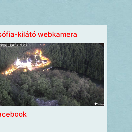
sófia-kilátó webkamera
acebook