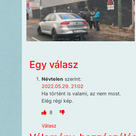
Egy válasz
Névtelen
szerint:
2022.05.29. 21:02
Ha történt is valami, az nem most.
Elég régi kép.
8
Válasz