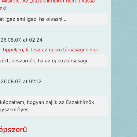
n
Miskolc. Az „északhirnököt nem olvassa
nki”
át igaz ami igaz, ha olvasni...
26.08.07. at 02:24
n
Tippeljen, ki lesz az új köztársasági elnök
zért, beszarnék, ha az új köztársasági...
26.08.07. at 02:12
n
lképzeltem, hogyan zajlik az Északhírnök
gyszemélyes...
épszerű