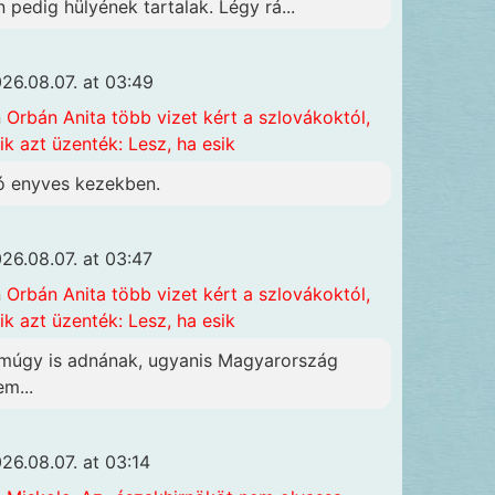
n pedig hülyének tartalak. Légy rá...
26.08.07. at 03:49
n
Orbán Anita több vizet kért a szlovákoktól,
ik azt üzenték: Lesz, ha esik
ó enyves kezekben.
26.08.07. at 03:47
n
Orbán Anita több vizet kért a szlovákoktól,
ik azt üzenték: Lesz, ha esik
múgy is adnának, ugyanis Magyarország
em...
26.08.07. at 03:14