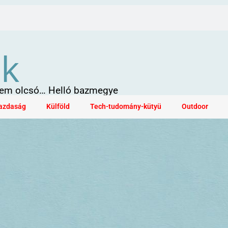
ök
 sem olcsó… Helló bazmegye
azdaság
Külföld
Tech-tudomány-kütyü
Outdoor