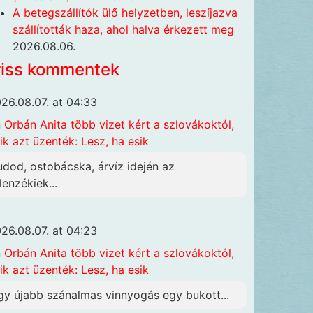
A betegszállítók ülő helyzetben, leszíjazva
szállították haza, ahol halva érkezett meg
2026.08.06.
riss kommentek
26.08.07. at 04:33
n
Orbán Anita több vizet kért a szlovákoktól,
ik azt üzenték: Lesz, ha esik
udod, ostobácska, árvíz idején az
lenzékiek...
26.08.07. at 04:23
n
Orbán Anita több vizet kért a szlovákoktól,
ik azt üzenték: Lesz, ha esik
gy újabb szánalmas vinnyogás egy bukott...