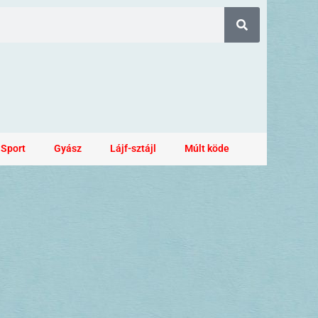
Sport
Gyász
Lájf-sztájl
Múlt köde