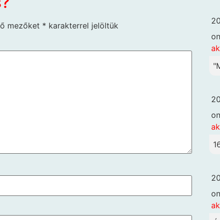
s?
20
ző mezőket
*
karakterrel jelöltük
o
ak
"
20
o
ak
1
20
o
ak