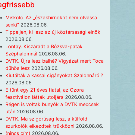
egfrissebb
Miskolc. Az „északhirnököt nem olvassa
senki”
2026.08.06.
Tippeljen, ki lesz az új köztársasági elnök
2026.08.06.
Lontay. Kiszáradt a Bózsva-patak
Széphalomnál
2026.08.06.
DVTK. Újra lesz balhé? Vigyázat mert Toca
dühös lesz
2026.08.06.
Kiutálták a kassai cigányokat Szalonnáról?
2026.08.06.
Eltűnt egy 21 éves fiatal, az Ozora
fesztiválon látták utoljára
2026.08.06.
Régen is voltak bunyók a DVTK meccsek
után
2026.08.06.
DVTK. Ma szigorúság lesz, a külföldi
szurkolók elkezdtek trükközni
2026.08.06.
(nincs cím)
2026.08.06.