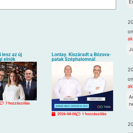
É
20
o
ak
J
i lesz az új
Lontay. Kiszáradt a Bózsva-
i elnök
patak Széphalomnál
20
o
ak
A
7 hozzászólás
n
2026-08-06
1 hozzászólás
20