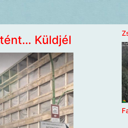
Z
rtént… Küldjél
F