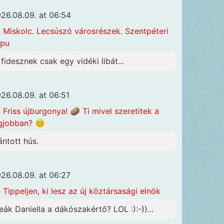
26.08.09. at 06:54
n
Miskolc. Lecsúszó városrészek. Szentpéteri
apu
 fidesznek csak egy vidéki libát...
26.08.09. at 06:51
n
Friss újburgonya! 🥔 Ti mivel szeretitek a
gjobban? 😊
ántott hús.
26.08.09. at 06:27
n
Tippeljen, ki lesz az új köztársasági elnök
eák Daniella a dákószakértő? LOL :):-))...