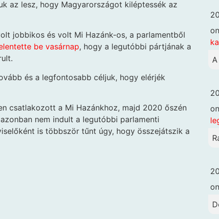
juk az lesz, hogy Magyarországot kiléptessék az
20
o
olt jobbikos és volt Mi Hazánk-os, a parlamentből
k
elentette be vasárnap
, hogy a legutóbbi pártjának a
ult.
A
tovább és a legfontosabb céljuk, hogy elérjék
20
nnen csatlakozott a Mi Hazánkhoz, majd 2020 őszén
o
ly azonban nem indult a legutóbbi parlamenti
le
iselőként is többször tűnt úgy, hogy összejátszik a
R
20
o
D