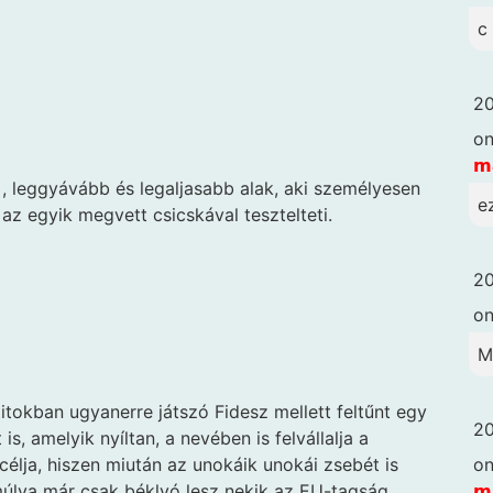
c
20
o
𝗺
 leggyávább és legaljasabb alak, aki személyesen
e
z egyik megvett csicskával tesztelteti.
20
o
M
itokban ugyanerre játszó Fidesz mellett feltűnt egy
20
s, amelyik nyíltan, a nevében is felvállalja a
o
célja, hiszen miután az unokáik unokái zsebét is
𝗺
úlva már csak béklyó lesz nekik az EU-tagság,