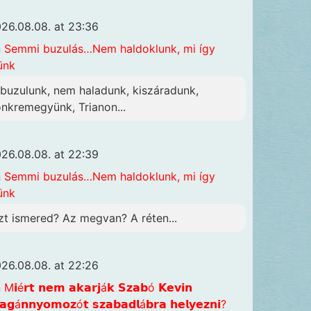
26.08.08. at 23:36
n
Semmi buzulás…Nem haldoklunk, mi így
ünk
lbuzulunk, nem haladunk, kiszáradunk,
önkremegyünk, Trianon...
26.08.08. at 22:39
n
Semmi buzulás…Nem haldoklunk, mi így
ünk
zt ismered? Az megvan? A réten...
26.08.08. at 22:26
n
M𝗶é𝗿𝘁 𝗻𝗲𝗺 𝗮𝗸𝗮𝗿𝗷á𝗸 𝗦𝘇𝗮𝗯ó 𝗞𝗲𝘃𝗶𝗻
𝗴á𝗻𝗻𝘆𝗼𝗺𝗼𝘇ó𝘁 𝘀𝘇𝗮𝗯𝗮𝗱𝗹á𝗯𝗿𝗮 𝗵𝗲𝗹𝘆𝗲𝘇𝗻𝗶?