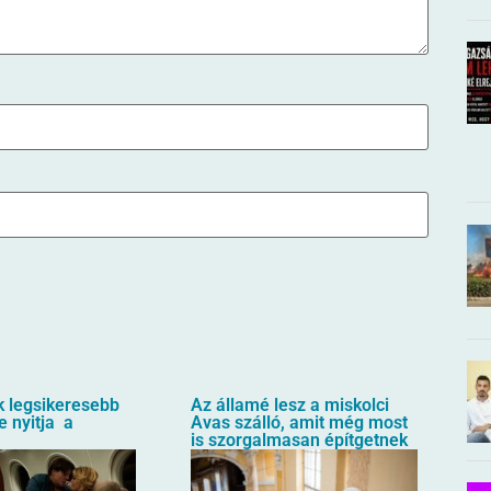
k legsikeresebb
Az államé lesz a miskolci
e nyitja a
Avas szálló, amit még most
is szorgalmasan építgetnek