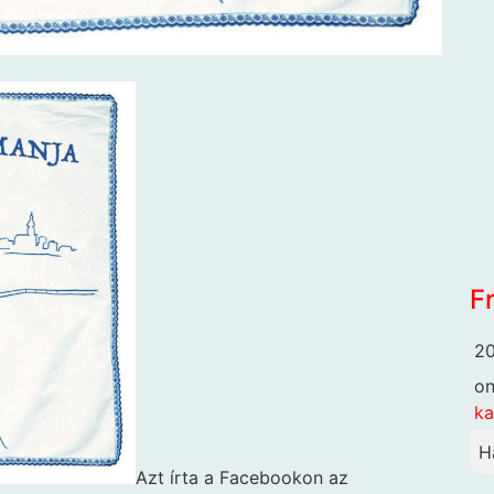
F
20
o
k
H
Azt írta a Facebookon az