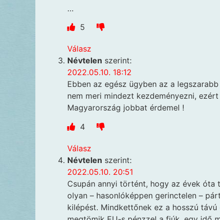
…
5
Válasz
Névtelen
szerint:
2022.05.10. 18:12
Ebben az egész ügyben az a legszarabb ,
nem meri mindezt kezdeményezni, ezért a
Magyarország jobbat érdemel !
4
Válasz
Névtelen
szerint:
2022.05.10. 20:51
Csupán annyi történt, hogy az évek óta t
olyan – hasonlóképpen gerinctelen – párt i
kilépést. Mindkettőnek ez a hosszú távú 
megtömik EU-s pénzzel a fiúk, egy idő m