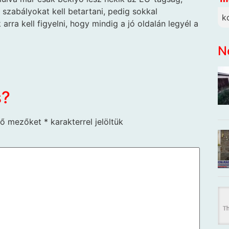
zabályokat kell betartani, pedig sokkal
k
arra kell figyelni, hogy mindig a jó oldalán legyél a
N
s?
ző mezőket
*
karakterrel jelöltük