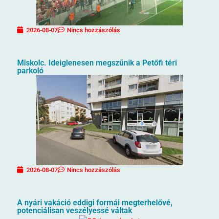
2026-08-07
Nincs hozzászólás
Miskolc. Ideiglenesen megszűnik a Petőfi téri
parkoló
2026-08-07
Nincs hozzászólás
A nyári vakáció eddigi formái megterhelővé,
potenciálisan veszélyessé váltak