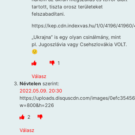
tartott, tiszta orosz területeket
felszabadítani.
https://kep.cdn.indexvas.hu/1/0/4196/41
„Ukrajna” is egy olyan csinálmány, mint
pl. Jugoszlávia vagy Csehszlovákia VOLT.
🙂
1
Válasz
Névtelen
szerint:
2022.05.09. 20:30
https://uploads.disquscdn.com/images/0efc354
w=800&h=226
2
Válasz