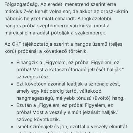
Főigazgatóság. Az eredeti menetrend szerint erre
március 7-én került volna sor, de akkor az orosz-ukrán
háborús helyzet miatt elmaradt. A legközelebbi
hangos próba szeptemberre van kiírva, most a
márciusi elmaradást pótolják a szakemberek.
Az OKF tájékoztatója szerint a hangos üzemű (teljes
körű) próbánál a következő történik.
Elhangzik a „Figyelem, ez próba! Figyelem, ez
próba! Most a katasztrófariadó jelzését hallják.”
szöveges rész.
Ezt követően azonnal leadják a szirénajelzést,
amely egy két percig tartó, váltakozó
hangmagasságú, mélyebb tónusú (üvöltő) hang.
Ezután a „Figyelem, ez próba! Figyelem, ez
próba! Most a veszély elmúlt jelzését hallják.”
szöveg következik.
Ismét szirénajelzés jön, ezúttal a veszély elmúltát