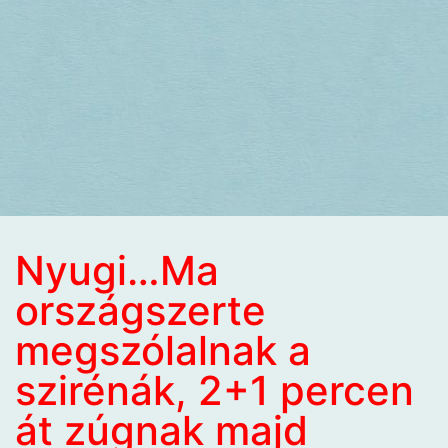
Nyugi…Ma
országszerte
megszólalnak a
szirénák, 2+1 percen
át zúgnak majd