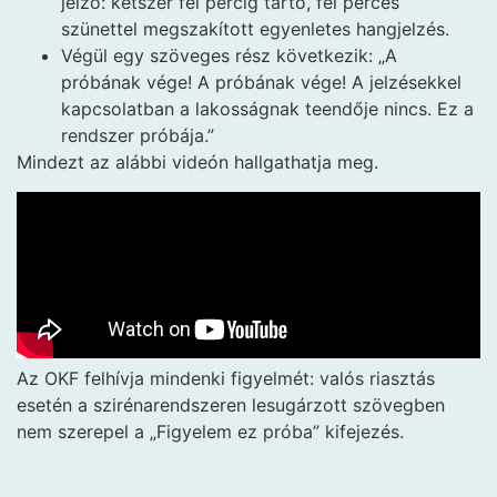
jelző: kétszer fél percig tartó, fél perces
szünettel megszakított egyenletes hangjelzés.
Végül egy szöveges rész következik: „A
próbának vége! A próbának vége! A jelzésekkel
kapcsolatban a lakosságnak teendője nincs. Ez a
rendszer próbája.”
Mindezt az alábbi videón hallgathatja meg.
Az OKF felhívja mindenki figyelmét: valós riasztás
esetén a szirénarendszeren lesugárzott szövegben
nem szerepel a „Figyelem ez próba” kifejezés.