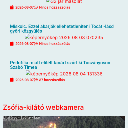
2026-08-07
Nincs hozzászólás
Miskolc. Ezzel akarják ellehetetleníteni Tocát -lásd
győri közgyűlés
2026-08-07
Nincs hozzászólás
Pedofília miatt elítélt tanárt szúrt ki Tusványoson
Szabó Tímea
2026-08-07
37 hozzászólás
Zsófia-kilátó webkamera