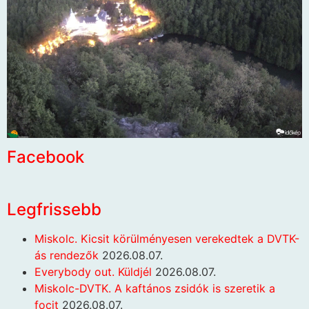
Facebook
Legfrissebb
Miskolc. Kicsit körülményesen verekedtek a DVTK-
ás rendezők
2026.08.07.
Everybody out. Küldjél
2026.08.07.
Miskolc-DVTK. A kaftános zsidók is szeretik a
focit
2026.08.07.