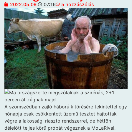
2022.05.09.
07:16
5 hozzászólás
A szomszédban zajló háború kitörésére tekintettel egy
hónapja csak csökkentett üzemű tesztet hajtottak
végre a lakossági riasztó rendszerrel, de hétfőn
délelőtt teljes körű próbát végeznek a MoLaRival.