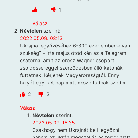
1
Válasz
Névtelen
szerint:
2022.05.09. 08:13
Ukrajna legyőzéséhez 6-800 ezer emberre van
szükség” – írta május ötödikén az a Telegram
csatorna, amit az orosz Wagner csoport
zsoldossereggel szerződésben álló katonák
futtatnak. Kérjenek Magyarországtól. Ennyi
hülyét egy-két nap alatt össze tudnak szedni.
2
2
Válasz
Névtelen
szerint:
2022.05.09. 16:35
Csakhogy nem Ukrajnát kell legyőzni,
hanem az ukrán megszállás és terror alatt