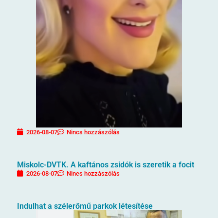
2026-08-07
Nincs hozzászólás
Miskolc-DVTK. A kaftános zsidók is szeretik a focit
2026-08-07
Nincs hozzászólás
Indulhat a szélerőmű parkok létesítése