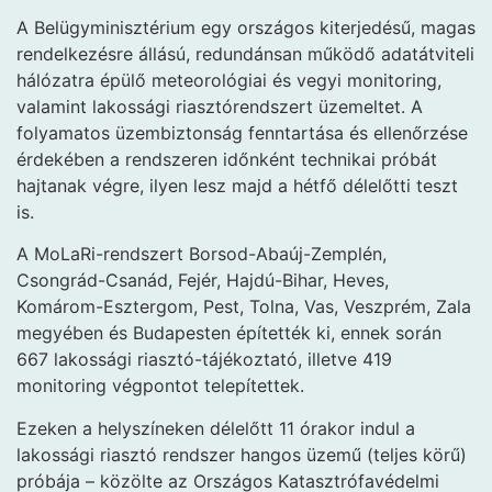
A Belügyminisztérium egy országos kiterjedésű, magas
rendelkezésre állású, redundánsan működő adatátviteli
hálózatra épülő meteorológiai és vegyi monitoring,
valamint lakossági riasztórendszert üzemeltet. A
folyamatos üzembiztonság fenntartása és ellenőrzése
érdekében a rendszeren időnként technikai próbát
hajtanak végre, ilyen lesz majd a hétfő délelőtti teszt
is.
A MoLaRi-rendszert Borsod-Abaúj-Zemplén,
Csongrád-Csanád, Fejér, Hajdú-Bihar, Heves,
Komárom-Esztergom, Pest, Tolna, Vas, Veszprém, Zala
megyében és Budapesten építették ki, ennek során
667 lakossági riasztó-tájékoztató, illetve 419
monitoring végpontot telepítettek.
Ezeken a helyszíneken délelőtt 11 órakor indul a
lakossági riasztó rendszer hangos üzemű (teljes körű)
próbája – közölte az Országos Katasztrófavédelmi