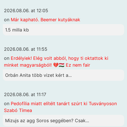
2026.08.06. at 12:05
on
Már kapható. Beemer kutyáknak
1.5 milla kb
2026.08.06. at 11:55
on
Erdélyiek! Elég volt abból, hogy ti oktattok ki
minket magyarságból! 💔🇭🇺 Ez nem fair
Orbán Anita több vizet kért a...
2026.08.06. at 11:17
on
Pedofília miatt elítélt tanárt szúrt ki Tusványoson
Szabó Tímea
Mizujs az agg Soros seggében? Csak...