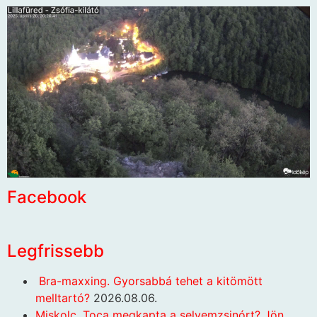
Facebook
Legfrissebb
Bra-maxxing. Gyorsabbá tehet a kitömött
melltartó?
2026.08.06.
Miskolc. Toca megkapta a selyemzsinórt? Jön