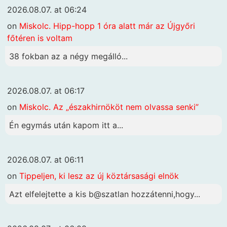
2026.08.07. at 06:24
on
Miskolc. Hipp-hopp 1 óra alatt már az Újgyőri
főtéren is voltam
38 fokban az a négy megálló...
2026.08.07. at 06:17
on
Miskolc. Az „északhirnököt nem olvassa senki”
Én egymás után kapom itt a...
2026.08.07. at 06:11
on
Tippeljen, ki lesz az új köztársasági elnök
Azt elfelejtette a kis b@szatlan hozzátenni,hogy...