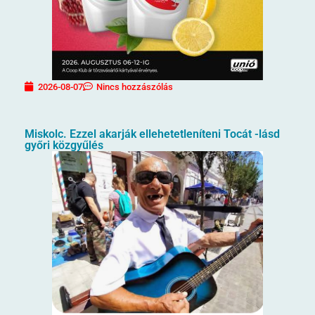
2026-08-07
Nincs hozzászólás
Miskolc. Ezzel akarják ellehetetleníteni Tocát -lásd
győri közgyűlés