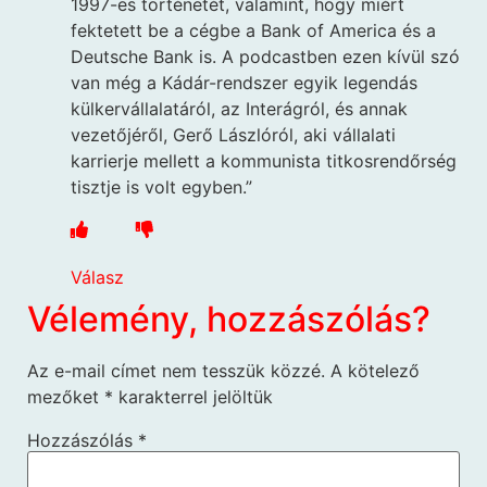
1997-es történetét, valamint, hogy miért
fektetett be a cégbe a Bank of America és a
Deutsche Bank is. A podcastben ezen kívül szó
van még a Kádár-rendszer egyik legendás
külkervállalatáról, az Interágról, és annak
vezetőjéről, Gerő Lászlóról, aki vállalati
karrierje mellett a kommunista titkosrendőrség
tisztje is volt egyben.”
Válasz
Vélemény, hozzászólás?
Az e-mail címet nem tesszük közzé.
A kötelező
mezőket
*
karakterrel jelöltük
Hozzászólás
*