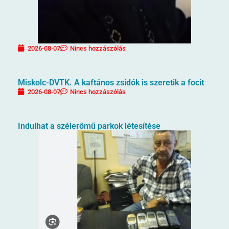
2026-08-07
Nincs hozzászólás
Miskolc-DVTK. A kaftános zsidók is szeretik a focit
2026-08-07
Nincs hozzászólás
Indulhat a szélerőmű parkok létesítése