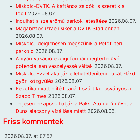
Miskolc-DVTK. A kaftános zsidók is szeretik a
focit
2026.08.07.
Indulhat a szélerőmű parkok létesítése
2026.08.07.
Magabiztos izraeli siker a DVTK Stadionban
2026.08.07.
Miskolc. Ideiglenesen megszűnik a Petőfi téri
parkoló
2026.08.07.
A nyári vakáció eddigi formái megterhelővé,
potenciálisan veszélyessé váltak
2026.08.07.
Miskolc. Ezzel akarják ellehetetleníteni Tocát -lásd
győri közgyűlés
2026.08.07.
Pedofília miatt elítélt tanárt szúrt ki Tusványoson
Szabó Tímea
2026.08.07.
Teljesen lekapcsolhatják a Paksi Atomerőművet a
Duna alacsony vízállása miatt
2026.08.06.
Friss kommentek
2026.08.07. at 07:57