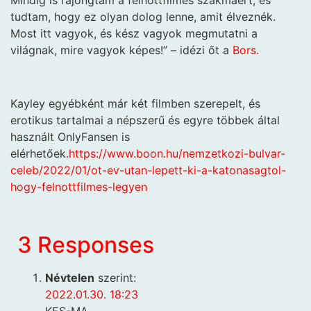
Mindig is rajongtam a felnőttfilmes szakmáért, és
tudtam, hogy ez olyan dolog lenne, amit élveznék.
Most itt vagyok, és kész vagyok megmutatni a
világnak, mire vagyok képes!” – idézi őt a
Bors.
Kayley egyébként már két filmben szerepelt, és
erotikus tartalmai a népszerű és egyre többek által
használt OnlyFansen is
elérhetőek.
https://www.boon.hu/nemzetkozi-bulvar-
celeb/2022/01/ot-ev-utan-lepett-ki-a-katonasagtol-
hogy-felnottfilmes-legyen
3 Responses
Névtelen
szerint:
2022.01.30. 18:23
KES-MA