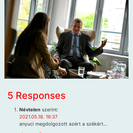
5 Responses
Névtelen
szerint:
2021.05.18. 16:37
anyuci megdolgozott azért a székért…