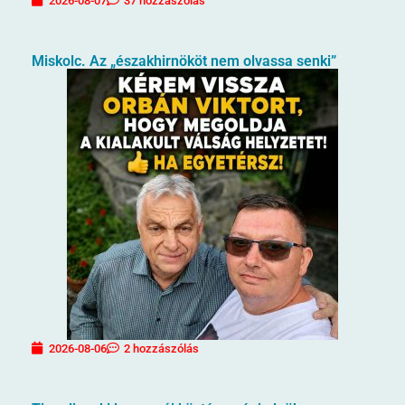
2026-08-07
37 hozzászólás
Miskolc. Az „északhirnököt nem olvassa senki”
2026-08-06
2 hozzászólás