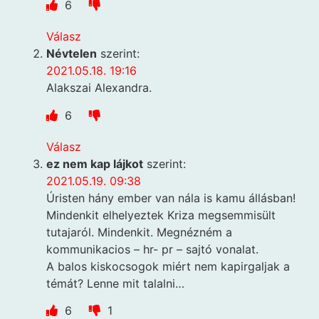
6
Válasz
Névtelen
szerint:
2021.05.18. 19:16
Alakszai Alexandra.
6
Válasz
ez nem kap lájkot
szerint:
2021.05.19. 09:38
Úristen hány ember van nála is kamu állásban!
Mindenkit elhelyeztek Kriza megsemmisült
tutajaról. Mindenkit. Megnézném a
kommunikacios – hr- pr – sajtó vonalat.
A balos kiskocsogok miért nem kapirgaljak a
témát? Lenne mit talalni…
6
1