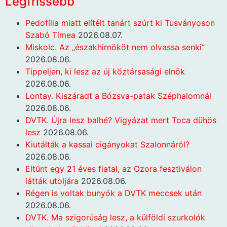
Legfrissebb
Pedofília miatt elítélt tanárt szúrt ki Tusványoson
Szabó Tímea
2026.08.07.
Miskolc. Az „északhirnököt nem olvassa senki”
2026.08.06.
Tippeljen, ki lesz az új köztársasági elnök
2026.08.06.
Lontay. Kiszáradt a Bózsva-patak Széphalomnál
2026.08.06.
DVTK. Újra lesz balhé? Vigyázat mert Toca dühös
lesz
2026.08.06.
Kiutálták a kassai cigányokat Szalonnáról?
2026.08.06.
Eltűnt egy 21 éves fiatal, az Ozora fesztiválon
látták utoljára
2026.08.06.
Régen is voltak bunyók a DVTK meccsek után
2026.08.06.
DVTK. Ma szigorúság lesz, a külföldi szurkolók