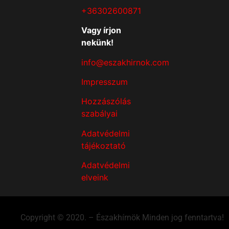
+36302600871
Vagy írjon
nekünk!
info@eszakhirnok.com
Impresszum
Hozzászólás
szabályai
Adatvédelmi
tájékoztató
Adatvédelmi
elveink
Copyright © 2020. – Északhírnök Minden jog fenntartva!