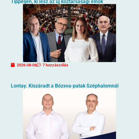
Tippeljen, ki lesz az új köztársasági elnök
2026-08-06
7 hozzászólás
Lontay. Kiszáradt a Bózsva-patak Széphalomnál