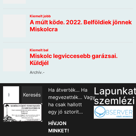
Lapunka
Ha átverték… Ha
Keresés
megvezették… Vagy
szemlézi
ha csak hallott
egy jó sztorit…
HÍVJON
MINKET!