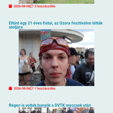
2026-08-06
2 hozzászólás
Eltűnt egy 21 éves fiatal, az Ozora fesztiválon látták
utoljára
2026-08-06
1 hozzászólás
Régen is voltak bunyók a DVTK meccsek után