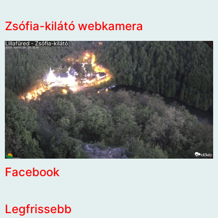
Zsófia-kilátó webkamera
Facebook
Legfrissebb