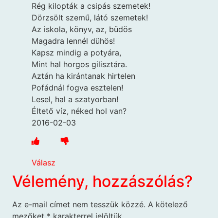
Rég kilopták a csipás szemetek!
Dörzsölt szemű, látó szemetek!
Az iskola, könyv, az, büdös
Magadra lennél dühös!
Kapsz mindig a potyára,
Mint hal horgos gilisztára.
Aztán ha kirántanak hirtelen
Pofádnál fogva esztelen!
Lesel, hal a szatyorban!
Éltető víz, néked hol van?
2016-02-03
Válasz
Vélemény, hozzászólás?
Az e-mail címet nem tesszük közzé.
A kötelező
mezőket
*
karakterrel jelöltük