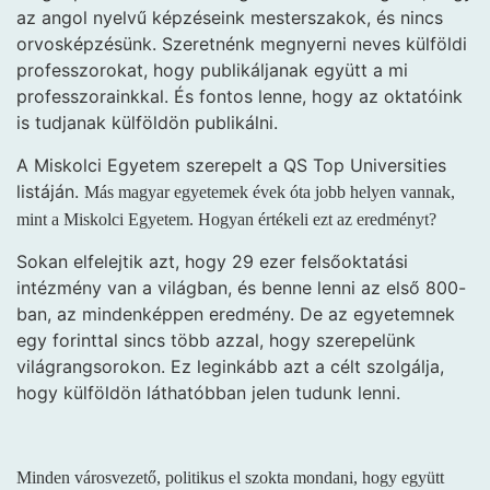
az angol nyelvű képzéseink mesterszakok, és nincs
orvosképzésünk. Szeretnénk megnyerni neves külföldi
professzorokat, hogy publikáljanak együtt a mi
professzorainkkal. És fontos lenne, hogy az oktatóink
is tudjanak külföldön publikálni.
A Miskolci Egyetem szerepelt a QS Top Universities
listáján.
Más magyar egyetemek évek óta jobb helyen vannak,
mint a Miskolci Egyetem. Hogyan értékeli ezt az eredményt?
Sokan elfelejtik azt, hogy 29 ezer felsőoktatási
intézmény van a világban, és benne lenni az első 800-
ban, az mindenképpen eredmény. De az egyetemnek
egy forinttal sincs több azzal, hogy szerepelünk
világrangsorokon. Ez leginkább azt a célt szolgálja,
hogy külföldön láthatóbban jelen tudunk lenni.
Minden városvezető, politikus el szokta mondani, hogy együtt