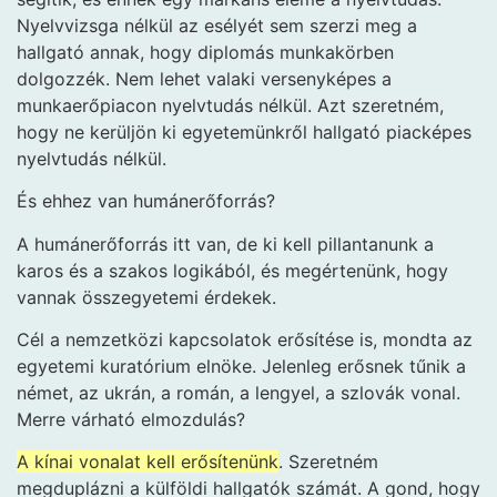
Nyelvvizsga nélkül az esélyét sem szerzi meg a
hallgató annak, hogy diplomás munkakörben
dolgozzék. Nem lehet valaki versenyképes a
munkaerőpiacon nyelvtudás nélkül. Azt szeretném,
hogy ne kerüljön ki egyetemünkről hallgató piacképes
nyelvtudás nélkül.
És ehhez van humánerőforrás?
A humánerőforrás itt van, de ki kell pillantanunk a
karos és a szakos logikából, és megértenünk, hogy
vannak összegyetemi érdekek.
Cél a nemzetközi kapcsolatok erősítése is, mondta az
egyetemi kuratórium elnöke. Jelenleg erősnek tűnik a
német, az ukrán, a román, a lengyel, a szlovák vonal.
Merre várható elmozdulás?
A kínai vonalat kell erősítenünk
. Szeretném
megduplázni a külföldi hallgatók számát. A gond, hogy