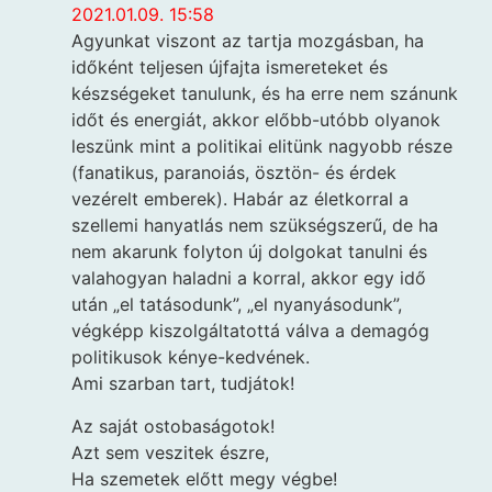
2021.01.09. 15:58
Agyunkat viszont az tartja mozgásban, ha
időként teljesen újfajta ismereteket és
készségeket tanulunk, és ha erre nem szánunk
időt és energiát, akkor előbb-utóbb olyanok
leszünk mint a politikai elitünk nagyobb része
(fanatikus, paranoiás, ösztön- és érdek
vezérelt emberek). Habár az életkorral a
szellemi hanyatlás nem szükségszerű, de ha
nem akarunk folyton új dolgokat tanulni és
valahogyan haladni a korral, akkor egy idő
után „el tatásodunk”, „el nyanyásodunk”,
végképp kiszolgáltatottá válva a demagóg
politikusok kénye-kedvének.
Ami szarban tart, tudjátok!
Az saját ostobaságotok!
Azt sem veszitek észre,
Ha szemetek előtt megy végbe!