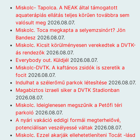
Miskolc- Tapolca. A NEAK által támogatott
aquaterápiás ellátás teljes körűen továbbra sem
valósult meg
2026.08.07.
Miskolc. Toca megkapta a selyemzsinórt? Jön
Bandesz
2026.08.07.
Miskolc. Kicsit körülményesen verekedtek a DVTK-
ás rendezők
2026.08.07.
Everybody out. Küldjél
2026.08.07.
Miskolc-DVTK. A kaftános zsidók is szeretik a
focit
2026.08.07.
Indulhat a szélerőmű parkok létesítése
2026.08.07.
Magabiztos izraeli siker a DVTK Stadionban
2026.08.07.
Miskolc. Ideiglenesen megszűnik a Petőfi téri
parkoló
2026.08.07.
A nyári vakáció eddigi formái megterhelővé,
potenciálisan veszélyessé váltak
2026.08.07.
Miskolc. Ezzel akarják ellehetetleníteni Tocát -lásd