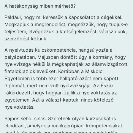
A hatékonyság miben mérhető?
Például, hogy mi keressük a kapcsolatot a cégekkel.
Megkapjuk a megrendelést, megnézzük, hogy tudjuk-e
teljesíteni, elvégezzük a költségelemzést, válaszolunk,
szerződést kötünk.
A nyelvtudás kulcskompetencia, hangsúlyozta a
pályázatában. Májusban döntött úgy a kormány, hogy
nyelvvizsga nélkül is megkaphatják az államvizsgázott
fiatalok az oklevelüket. Korábban a Miskolci
Egyetemen is több ezer hallgató azért nem kapott
diplomát, mert nem volt nyelvvizsgája. Az Észak
rákérdezett, hogy hogyan zajlik a nyelvoktatás az
egyetemen. Azt a választ kaptuk: nincs kötelező
nyelvoktatás.
Sajnos sehol sincs. Szeretnék olyan kurzusokat is
elindítani, amelyek a munkaerőpiaci kompetenciákat
segítik, és ennek egy markáns eleme a nyelvtudás.