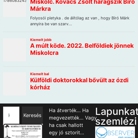
Lapunka
Ha átverték… Ha
Keresés
megvezették… Vagy
szemlézi
ha csak hallott
egy jó sztorit…