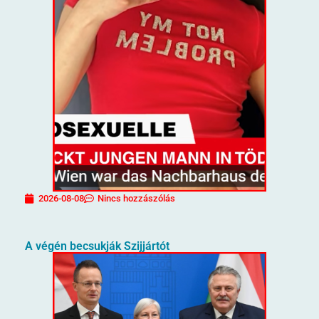
2026-08-08
Nincs hozzászólás
A végén becsukják Szijjártót