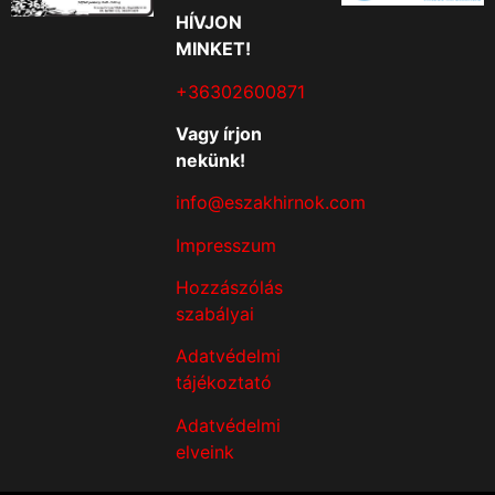
HÍVJON
MINKET!
+36302600871
Vagy írjon
nekünk!
info@eszakhirnok.com
Impresszum
Hozzászólás
szabályai
Adatvédelmi
tájékoztató
Adatvédelmi
elveink