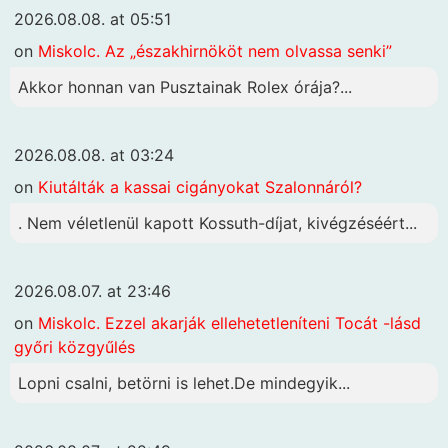
2026.08.08. at 05:51
on
Miskolc. Az „északhirnököt nem olvassa senki”
Akkor honnan van Pusztainak Rolex órája?...
2026.08.08. at 03:24
on
Kiutálták a kassai cigányokat Szalonnáról?
. Nem véletlenül kapott Kossuth-díjat, kivégzéséért...
2026.08.07. at 23:46
on
Miskolc. Ezzel akarják ellehetetleníteni Tocát -lásd
győri közgyűlés
Lopni csalni, betörni is lehet.De mindegyik...