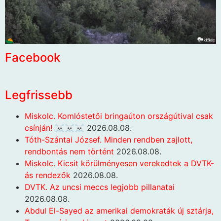
Facebook
Legfrissebb
Miskolc. Komlóstetői bringaúton országútival csak
csínján! ☠️☠️☠️
2026.08.08.
Tóth-Szántai József. Minden rendben zajlott,
rendbontás nem történt
2026.08.08.
Miskolc. Kicsit körülményesen verekedtek a DVTK-
ás rendezők
2026.08.08.
DVTK. Az uncsi meccs legjobb pillanatai
2026.08.08.
Abdul El-Sayed az amerikai demokraták új sztárja,