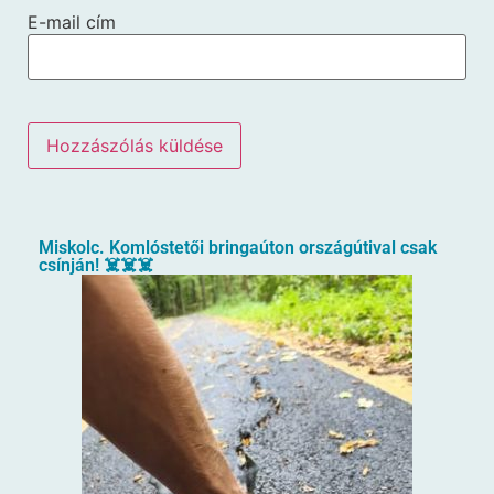
E-mail cím
Miskolc. Komlóstetői bringaúton országútival csak
csínján! ☠️☠️☠️