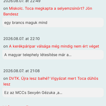
2026.08.07. at 22:49
on
Miskolc. Toca megkapta a selyemzsinórt? Jön
Bandesz
egy brancs maguk mind
2026.08.07. at 22:10
on
A kerékpáripar válsága még mindig nem ért véget
A magyar telephely létesítése már a...
2026.08.07. at 21:08
on
DVTK. Újra lesz balhé? Vigyázat mert Toca dühös
lesz
Ez az MCCs Sexyén Gézuka ,a...