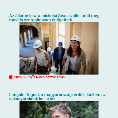
Az államé lesz a miskolci Avas szálló, amit még
most is szorgalmasan építgetnek
2026-08-09
Nincs hozzászólás
Lángolni fognak a magyarországi erdők, közben az
akkugyáraknak kell a víz