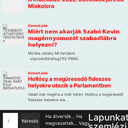
Lapunka
Ha átverték… Ha
Keresés
megvezették… Vagy
szemlézi