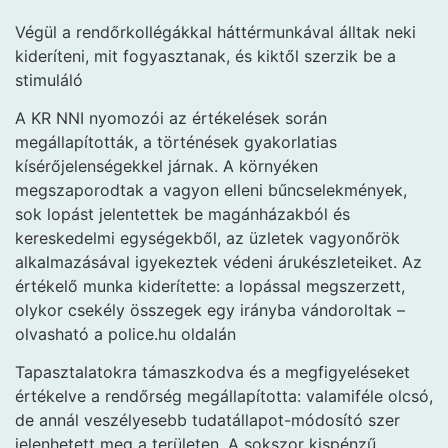
Végül a rendőrkollégákkal háttérmunkával álltak neki
kideríteni, mit fogyasztanak, és kiktől szerzik be a
stimuláló
A KR NNI nyomozói az értékelések során
megállapították, a történések gyakorlatias
kísérőjelenségekkel járnak. A környéken
megszaporodtak a vagyon elleni bűncselekmények,
sok lopást jelentettek be magánházakból és
kereskedelmi egységekből, az üzletek vagyonőrök
alkalmazásával igyekeztek védeni árukészleteiket. Az
értékelő munka kiderítette: a lopással megszerzett,
olykor csekély összegek egy irányba vándoroltak –
olvasható a police.hu oldalán
Tapasztalatokra támaszkodva és a megfigyeléseket
értékelve a rendőrség megállapította: valamiféle olcsó,
de annál veszélyesebb tudatállapot-módosító szer
jelenhetett meg a területen. A sokszor kispénzű