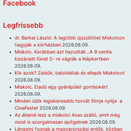
Facebook
Legfrissebb
dr. Barkai László: A legtöbb újszülöttet Miskolcon
hagyják a kórházban
2026.08.09.
Miskolc. Korábban azt hazudták…A 9 centis
kiszáradt füvet 5- re vágták a Népkertben
2026.08.09.
Kik azok? Zsidók, baloldaliak és ellepik Miskolcot
2026.08.09.
Miskolc. Eladó egy gyárépület gombokért
2026.08.09.
Minden idők legsikeresebb horvát filmje nyitja a
CineFestet
2026.08.09.
Az államé lesz a miskolci Avas szálló, amit még
most is szorgalmasan építgetnek
2026.08.09.
Lángolni fognak a magyarországi erdők, közben