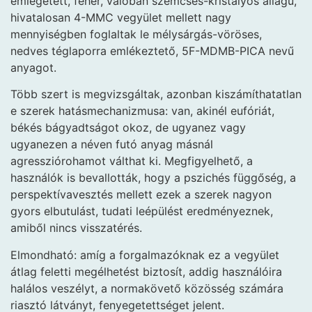
emlegetett, fehér, valóban szemcsés-kristályos állagú,
hivatalosan 4-MMC vegyület mellett nagy
mennyiségben foglaltak le mélysárgás-vöröses,
nedves téglaporra emlékeztető, 5F-MDMB-PICA nevű
anyagot.
Több szert is megvizsgáltak, azonban kiszámíthatatlan
e szerek hatásmechanizmusa: van, akinél eufóriát,
békés bágyadtságot okoz, de ugyanez vagy
ugyanezen a néven futó anyag másnál
agressziórohamot válthat ki. Megfigyelhető, a
használók is bevallották, hogy a pszichés függőség, a
perspektívavesztés mellett ezek a szerek nagyon
gyors elbutulást, tudati leépülést eredményeznek,
amiből nincs visszatérés.
Elmondható: amíg a forgalmazóknak ez a vegyület
átlag feletti megélhetést biztosít, addig használóira
halálos veszélyt, a normakövető közösség számára
riasztó látványt, fenyegetettséget jelent.