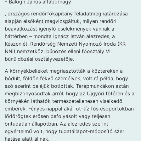
– Balogh János altábornagy
, országos rendőrfőkapitány feladatmeghatározása
alapján elsőként megvizsgáltuk, milyen rendőri
beavatkozást igénylő cselekmények vannak a
háttérben – mondta Ignácz István alezredes, a
Készenléti Rendőrség Nemzeti Nyomozó Iroda (KR
NNI) nemzetközi bűnözés elleni főosztály VI.
bűnüldözési osztályvezetője.
A környékbelieket megriasztották a köztereken a
bódult, földön fekvő személyek, volt rá példa, hogy
szó szerint beléjük botlottak. Terepmunkákon aztán
megbizonyosodtak arról, hogy az Újgyőri főtéren és a
környékén láthatók természetellenesen viselkedő
emberek. Fényes nappal akár öt–tíz fős csoportokban
lődörögtek erősen befolyásolt vagy teljesen
öntudatlan állapotban. Az alezredes szerint
egyértelmű volt, hogy tudatállapot-módosító szer
hatása alatt állnak.