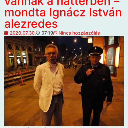
vannak a háttérben –
mondta Ignácz István
alezredes
2020.07.30.
07:19
Nincs hozzászólás