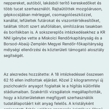
neppereket, autóból, lakásból terítő kereskedőket és
több tucat szerhasználót. Rajtaütöttek mozgóáruson,
gépkocsijában mérleggel, csomagolóeszközzel,
kanállal, lefüleltek futárokat és viszontértékesítőket,
találtak tiltott szert alufóliában, simítózáras tasakban
és borítékban is. A sokszereplős intézkedésekhez a KR
NNI igénybe vette a Miskolci Rend­őrkapitányság és a
Borsod-Abaúj-Zemplén Megyei Rendőr-főkapitányság
mélységi ellenőrzési és közterületi támogató alosztály
segítségét.
Az alezredes hozzátette: A 18 intézkedéssel összesen
62 fő ellen indítottak eljárást. Közel 2 kilogrammnyi új
pszichoaktív anyagot foglaltak le a hígítás különféle
stádiumaiban. Szakértői vizsgálatok megállapították,
hogy a közterületeken megfigyelt szerhasználók
tudatállapotáért két anyag felelős. A kristályként