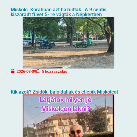
Miskolc. Korábban azt hazudták…A 9 centis
kiszáradt füvet 5- re vágták a Népkertben
2026-08-09
5 hozzászólás
Kik azok? Zsidók, baloldaliak és ellepik Miskolcot