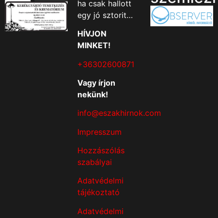
ha csak hallott
egy jó sztorit…
HÍVJON
MINKET!
+36302600871
Vagy írjon
nekünk!
info@eszakhirnok.com
Impresszum
Hozzászólás
szabályai
Adatvédelmi
tájékoztató
Adatvédelmi