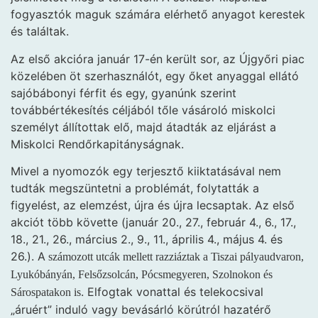
fogyasztók maguk számára elérhető anyagot kerestek
és találtak.
Az első akcióra január 17-én került sor, az Újgyőri piac
közelében öt szerhasználót, egy őket anyaggal ellátó
sajóbábonyi férfit és egy, gyanúnk szerint
továbbértékesítés céljából tőle vásároló miskolci
személyt állítottak elő, majd átadták az eljárást a
Miskolci Rendőrkapitányságnak.
Mivel a nyomozók egy terjesztő kiiktatásával nem
tudták megszüntetni a problémát, folytatták a
figyelést, az elemzést, újra és újra lecsaptak. Az első
akciót több követte (január 20., 27., február 4., 6., 17.,
18., 21., 26., március 2., 9., 11., április 4., május 4. és
26.). A
számozott utcák mellett razziáztak a Tiszai pályaudvaron,
Lyukóbányán, Felsőzsolcán, Pócsmegyeren, Szolnokon és
. Elfogtak vonattal és telekocsival
Sárospatakon is
„áruért” induló vagy bevásárló körútról hazatérő