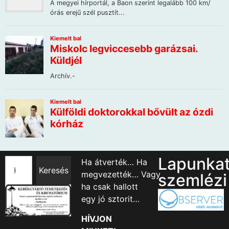
Lapunka
Ha átverték… Ha
Keresés
megvezették… Vagy
szemlézi
ha csak hallott
egy jó sztorit…
HÍVJON