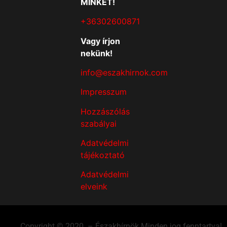
MINKET!
+36302600871
Vagy írjon
nekünk!
info@eszakhirnok.com
Impresszum
Hozzászólás
szabályai
Adatvédelmi
tájékoztató
Adatvédelmi
elveink
Copyright © 2020. – Északhírnök Minden jog fenntartva!