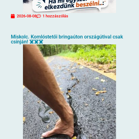
2026-08-08
1 hozzászólás
Miskolc. Komlóstetői bringaúton országútival csak
csínján! ☠️☠️☠️