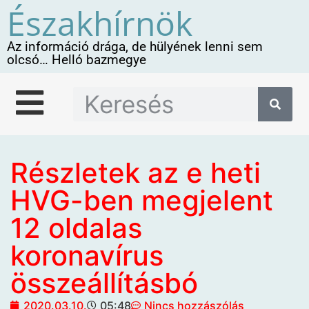
Északhírnök
Az információ drága, de hülyének lenni sem
olcsó… Helló bazmegye
Részletek az e heti
HVG-ben megjelent
12 oldalas
koronavírus
összeállításbó
2020.03.10.
05:48
Nincs hozzászólás