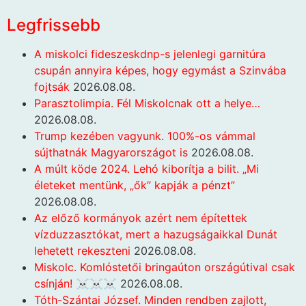
Legfrissebb
A miskolci fideszeskdnp-s jelenlegi garnitúra
csupán annyira képes, hogy egymást a Szinvába
fojtsák
2026.08.08.
Parasztolimpia. Fél Miskolcnak ott a helye…
2026.08.08.
Trump kezében vagyunk. 100%-os vámmal
sújthatnák Magyarországot is
2026.08.08.
A múlt köde 2024. Lehó kiborítja a bilit. „Mi
életeket mentünk, „ők” kapják a pénzt”
2026.08.08.
Az előző kormányok azért nem építettek
vízduzzasztókat, mert a hazugságaikkal Dunát
lehetett rekeszteni
2026.08.08.
Miskolc. Komlóstetői bringaúton országútival csak
csínján! ☠️☠️☠️
2026.08.08.
Tóth-Szántai József. Minden rendben zajlott,