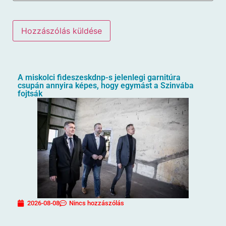
A miskolci fideszeskdnp-s jelenlegi garnitúra
csupán annyira képes, hogy egymást a Szinvába
fojtsák
2026-08-08
Nincs hozzászólás