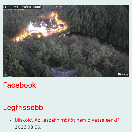
Facebook
Legfrissebb
Miskolc. Az „északhirnököt nem olvassa senki”
2026.08.06.