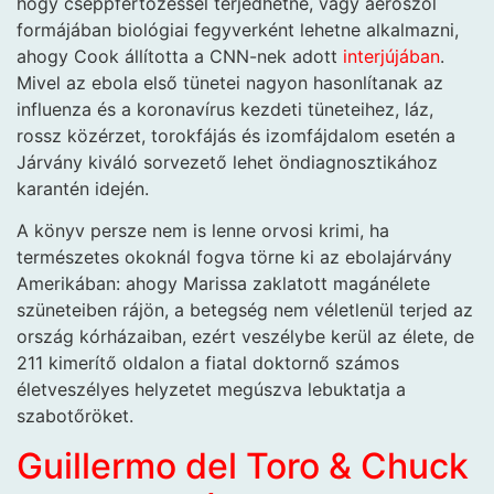
hogy cseppfertőzéssel terjedhetne, vagy aeroszol
formájában biológiai fegyverként lehetne alkalmazni,
ahogy Cook állította a CNN-nek adott
interjújában
.
Mivel az ebola első tünetei nagyon hasonlítanak az
influenza és a koronavírus kezdeti tüneteihez, láz,
rossz közérzet, torokfájás és izomfájdalom esetén a
Járvány kiváló sorvezető lehet öndiagnosztikához
karantén idején.
A könyv persze nem is lenne orvosi krimi, ha
természetes okoknál fogva törne ki az ebolajárvány
Amerikában: ahogy Marissa zaklatott magánélete
szüneteiben rájön, a betegség nem véletlenül terjed az
ország kórházaiban, ezért veszélybe kerül az élete, de
211 kimerítő oldalon a fiatal doktornő számos
életveszélyes helyzetet megúszva lebuktatja a
szabotőröket.
Guillermo del Toro & Chuck