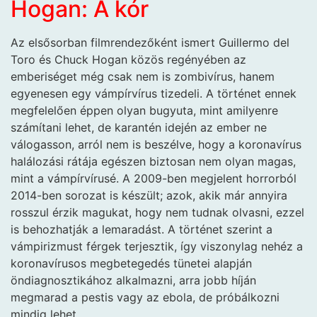
Hogan: A kór
Az elsősorban filmrendezőként ismert Guillermo del
Toro és Chuck Hogan közös regényében az
emberiséget még csak nem is zombivírus, hanem
egyenesen egy vámpírvírus tizedeli. A történet ennek
megfelelően éppen olyan bugyuta, mint amilyenre
számítani lehet, de karantén idején az ember ne
válogasson, arról nem is beszélve, hogy a koronavírus
halálozási rátája egészen biztosan nem olyan magas,
mint a vámpírvírusé. A 2009-ben megjelent horrorból
2014-ben sorozat is készült; azok, akik már annyira
rosszul érzik magukat, hogy nem tudnak olvasni, ezzel
is behozhatják a lemaradást. A történet szerint a
vámpirizmust férgek terjesztik, így viszonylag nehéz a
koronavírusos megbetegedés tünetei alapján
öndiagnosztikához alkalmazni, arra jobb híján
megmarad a pestis vagy az ebola, de próbálkozni
mindig lehet.