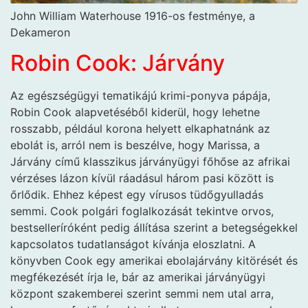
John William Waterhouse 1916-os festménye, a
Dekameron
Robin Cook: Járvány
Az egészségügyi tematikájú krimi-ponyva pápája,
Robin Cook alapvetéséből kiderül, hogy lehetne
rosszabb, például korona helyett elkaphatnánk az
ebolát is, arról nem is beszélve, hogy Marissa, a
Járvány című klasszikus járványügyi főhőse az afrikai
vérzéses lázon kívül ráadásul három pasi között is
őrlődik. Ehhez képest egy vírusos tüdőgyulladás
semmi. Cook polgári foglalkozását tekintve orvos,
bestselleríróként pedig állítása szerint a betegségekkel
kapcsolatos tudatlanságot kívánja eloszlatni. A
könyvben Cook egy amerikai ebolajárvány kitörését és
megfékezését írja le, bár az amerikai járványügyi
központ szakemberei szerint semmi nem utal arra,