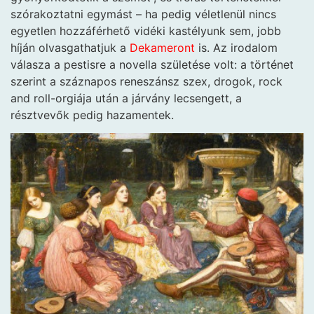
szórakoztatni egymást – ha pedig véletlenül nincs
egyetlen hozzáférhető vidéki kastélyunk sem, jobb
híján olvasgathatjuk a
Dekameront
is. Az irodalom
válasza a pestisre a novella születése volt: a történet
szerint a száznapos reneszánsz szex, drogok, rock
and roll-orgiája után a járvány lecsengett, a
résztvevők pedig hazamentek.