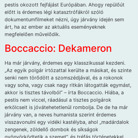
pestis okozott fejfájást Európában. Ahogy repülőút
előtt is érdemes légi katasztrófákról szóló
dokumentumfilmeket nézni, úgy járvány idején sem
árt, ha az ember az aktuális eseményeknek
megfelelően művelődik.
Boccaccio: Dekameron
Ha már járvány, érdemes egy klasszikussal kezdeni.
„Az egyik polgár irtózattal kerülte a másikat, és szinte
senki nem törődött a szomszédjával, és a rokonok
vagy soha, vagy csak nagy ritkán látogatták egymást,
akkor is tisztes távolból” – írta Boccaccio. Hiába, a
pestis nem viccel, ráadásul a tisztes polgárok
erkölcseit is jóvátehetetlenül rombolja. De de ha már
járvány van, a neves humanista szerint érdemes
visszavonulni egy vidéki kastélyba, ahol „madárdalok
zengenek, zöldellő dombok és síkságok
gyönyörködtetik a szemet”, és tréfás történetekkel