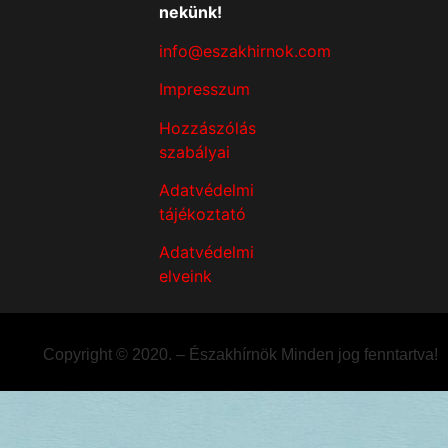
nekünk!
info@eszakhirnok.com
Impresszum
Hozzászólás
szabályai
Adatvédelmi
tájékoztató
Adatvédelmi
elveink
Copyright © 2020. – Északhírnök Minden jog fenntartva!