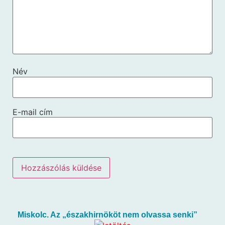
Név
E-mail cím
Miskolc. Az „északhirnököt nem olvassa senki”