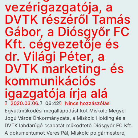
vezérigazgatója, a
DVTK részéről Tamás
Gábor, a Diósgyőr FC
Kft. cégvezetője és
dr. Világi Péter, a
DVTK marketing- és
kommunikációs
igazgatója írja alá
2020.03.06.
06:42
Nincs hozzászólás
Együttműködési megállapodást
köt Miskolc Megyei
Jogú Város Önkormányzata, a Miskolc Holding és a
DVTK labdarúgó csapatát működtető Diósgyőr FC Kft..
A dokumentumot Veres Pál, Miskolc polgármestere,