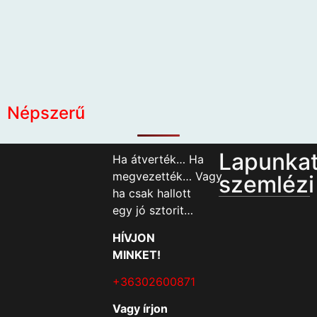
Népszerű
Lapunka
Ha átverték… Ha
megvezették… Vagy
szemlézi
ha csak hallott
egy jó sztorit…
HÍVJON
MINKET!
+36302600871
Vagy írjon