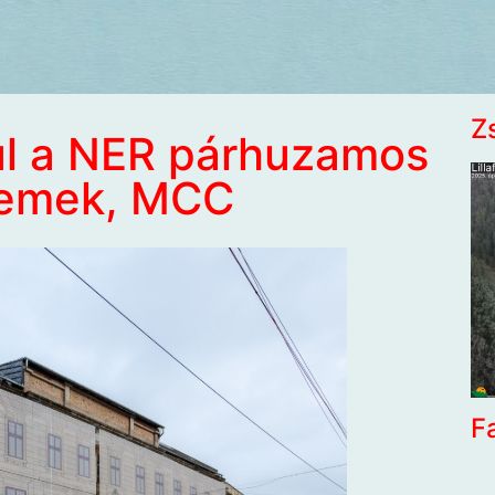
Z
úl a NER párhuzamos
temek, MCC
F