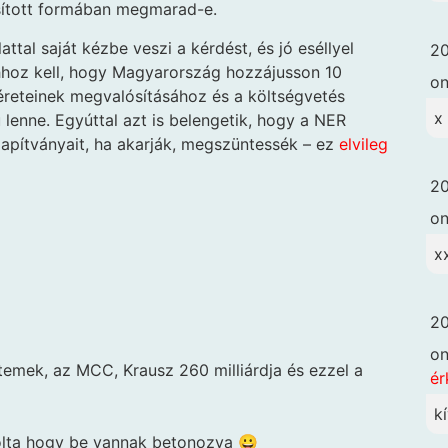
ított formában megmarad-e.
tal saját kézbe veszi a kérdést, és jó eséllyel
20
ahhoz kell, hogy Magyarország hozzájusson 10
o
géreteinek megvalósításához és a költségvetés
x
lenne. Egyúttal azt is belengetik, hogy a NER
lapítványait, ha akarják, megszüntessék – ez
elvileg
20
o
x
20
o
temek, az MCC, Krausz 260 milliárdja és ezzel a
ér
k
lta hogy be vannak betonozva 😀