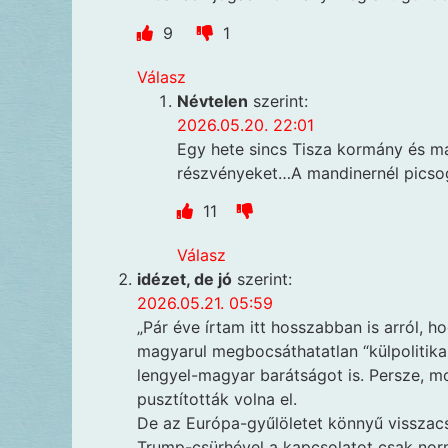
9
1
Válasz
Névtelen
szerint:
2026.05.20. 22:01
Egy hete sincs Tisza kormány és má
részvényeket…A mandinernél picsogn
11
Válasz
idézet, de jó
szerint:
2026.05.21. 05:59
„Pár éve írtam itt hosszabban is arról,
magyarul megbocsáthatatlan “külpolitika
lengyel-magyar barátságot is. Persze, m
pusztították volna el.
De az Európa-gyűlöletet könnyű visszacsi
Trump-csürhével a kapcsolatot csak norm