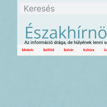
Északhírn
Az információ drága, de hülyének lenni
Miskolc
Belföld
Bulvár
Kultúra
G