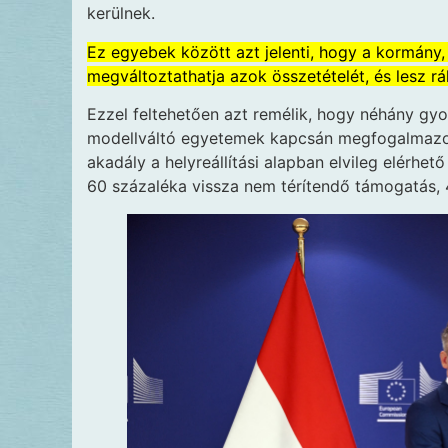
kerülnek.
Ez egyebek között azt jelenti, hogy a kormány, h
megváltoztathatja azok összetételét, és lesz r
Ezzel feltehetően azt remélik, hogy néhány gyo
modellváltó egyetemek kapcsán megfogalmazott 
akadály a helyreállítási alapban elvileg elérhet
60 százaléka vissza nem térítendő támogatás, 4