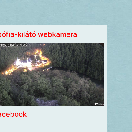
sófia-kilátó webkamera
acebook