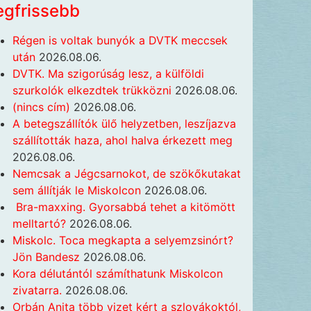
egfrissebb
Régen is voltak bunyók a DVTK meccsek
után
2026.08.06.
DVTK. Ma szigorúság lesz, a külföldi
szurkolók elkezdtek trükközni
2026.08.06.
(nincs cím)
2026.08.06.
A betegszállítók ülő helyzetben, leszíjazva
szállították haza, ahol halva érkezett meg
2026.08.06.
Nemcsak a Jégcsarnokot, de szökőkutakat
sem állítják le Miskolcon
2026.08.06.
Bra-maxxing. Gyorsabbá tehet a kitömött
melltartó?
2026.08.06.
Miskolc. Toca megkapta a selyemzsinórt?
Jön Bandesz
2026.08.06.
Kora délutántól számíthatunk Miskolcon
zivatarra.
2026.08.06.
Orbán Anita több vizet kért a szlovákoktól,