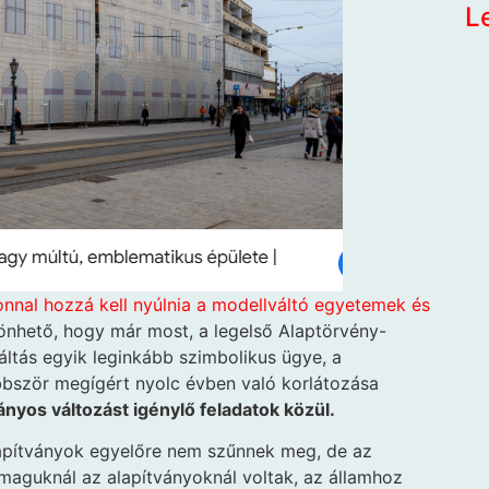
L
nnal hozzá kell nyúlnia a modellváltó egyetemek és
önhető, hogy már most, a legelső Alaptörvény-
ltás egyik leginkább szimbolikus ügye, a
bször megígért nyolc évben való korlátozása
ányos változást igénylő feladatok közül.
alapítványok egyelőre nem szűnnek meg, de az
 maguknál az alapítványoknál voltak, az államhoz