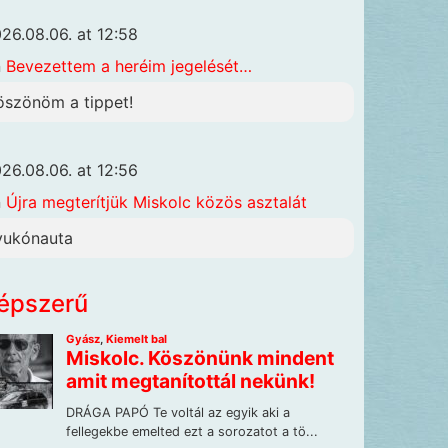
26.08.06. at 12:58
n
Bevezettem a heréim jegelését…
öszönöm a tippet!
26.08.06. at 12:56
n
Újra megterítjük Miskolc közös asztalát
yukónauta
épszerű