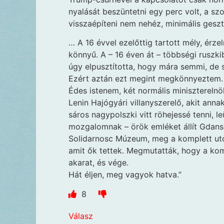
nyalását beszüntetni egy perc volt, a sz
visszaépíteni nem nehéz, minimális gesz
… A 16 évvel ezelőttig tartott mély, érze
könnyű. A – 16 éven át – többségi ruszki
úgy elpusztította, hogy mára semmi, de
Ezért aztán ezt megint megkönnyeztem.
Édes istenem, két normális miniszterelnö
Lenin Hajógyári villanyszerelő, akit anna
sáros nagypolszki vitt röhejessé tenni, 
mozgalomnak – örök emléket állít Gdansk
Solidarnosc Múzeum, meg a komplett utók
amit ők tettek. Megmutatták, hogy a ko
akarat, és vége.
Hát éljen, meg vagyok hatva.”
8
Válasz