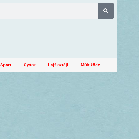
Sport
Gyász
Lájf-sztájl
Múlt köde