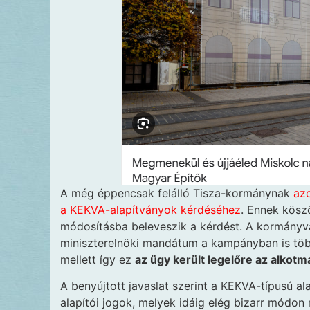
A még éppencsak felálló Tisza-kormánynak
azo
a KEKVA-alapítványok kérdéséhez
. Ennek kösz
módosításba beleveszik a kérdést. A kormányvá
miniszterelnöki mandátum a kampányban is töb
mellett így ez
az ügy került legelőre az alkotm
A benyújtott javaslat szerint a KEKVA-típusú 
alapítói jogok, melyek idáig elég bizarr módon