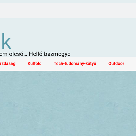
ök
 sem olcsó… Helló bazmegye
azdaság
Külföld
Tech-tudomány-kütyü
Outdoor