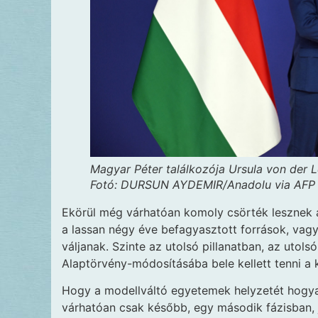
Magyar Péter találkozója Ursula von der L
Fotó: DURSUN AYDEMIR/Anadolu via AFP
Ekörül még várhatóan komoly csörték lesznek a
a lassan négy éve befagyasztott források, vag
váljanak. Szinte az utolsó pillanatban, az utol
Alaptörvény-módosításába bele kellett tenni a 
Hogy a modellváltó egyetemek helyzetét hogya
várhatóan csak később, egy második fázisban, j