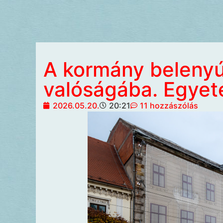
A kormány beleny
valóságába. Egye
2026.05.20.
20:21
11 hozzászólás