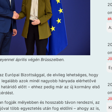
20
o
ak
A
20
o
Jö
eyennel április végén Brüsszelben.
E
z Európai Bizottsággal, de elvileg lehetséges, hogy
y legalább azok minél nagyobb hányada elérhetővé
20
só határidő előtt – ehhez pedig már az új kormány első
o
kérdést.
Jö
n fogják mélyebben és hosszabb távon rendezni, az
K
óval több egyeztetés után fog eldőlni – ahogy az is,