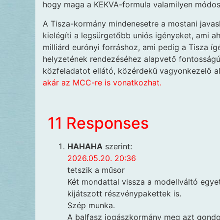
hogy maga a KEKVA-formula valamilyen módos
A Tisza-kormány mindenesetre a mostani javaslat
kielégíti a legsürgetőbb uniós igényeket, ami 
milliárd eurónyi forráshoz, ami pedig a Tisza í
helyzetének rendezéséhez alapvető fontosságú 
közfeladatot ellátó, közérdekű vagyonkezelő a
akár az MCC-re is vonatkozhat.
11 Responses
HAHAHA
szerint:
2026.05.20. 20:36
tetszik a műsor
Két mondattal vissza a modellváltó egye
kijátszott részvénypakettek is.
Szép munka.
A balfasz jogászkormány meg azt gondo