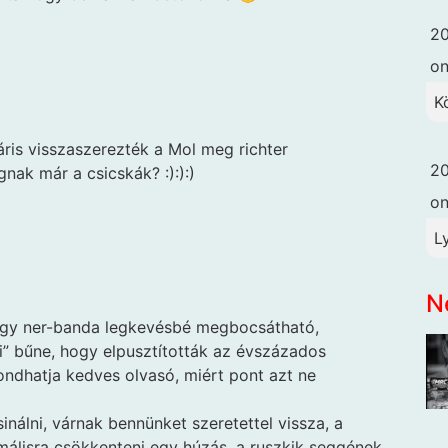
20
o
K
ris visszaszerezték a Mol meg richter
20
ak már a csicskák? :):):)
o
L
N
 hogy ner-banda legkevésbé megbocsátható,
i” bűne, hogy elpusztították az évszázados
ondhatja kedves olvasó, miért pont azt ne
nálni, várnak bennünket szeretettel vissza, a
álisra csökkenteni egy húzás, a ruszkik seggének