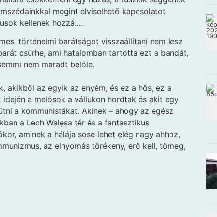
omszédainkkal megint elviselhető kapcsolatot
tusok kellenek hozzá….
lmes, történelmi barátságot visszaállítani nem lesz
barát csürhe, ami hatalomban tartotta ezt a bandát,
 semmi nem maradt belőle.
k, akikből az egyik az enyém, és ez a hős, ez a
k idején a melósok a vállukon hordtak és akit egy
leütni a kommunistákat. Akinek – ahogy az egész
ban a Lech Walęsa tér és a fantasztikus
or, aminek a hálája sose lehet elég nagy ahhoz,
mmunizmus, az elnyomás törékeny, erő kell, tömeg,