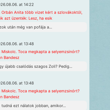
26.08.06. at 14:22
n
Orbán Anita több vizet kért a szlovákoktól,
ik azt üzenték: Lesz, ha esik
zok után még van pofája a...
26.08.06. at 13:48
n
Miskolc. Toca megkapta a selyemzsinórt?
n Bandesz
gy újabb csalódás szagos Zoli? Pedig...
26.08.06. at 13:48
n
Miskolc. Toca megkapta a selyemzsinórt?
n Bandesz
i tudná ezt nálatok jobban, amikor...