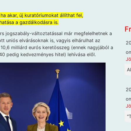
a akar, új kuratóriumokat állíthat fel,
áhatása a gazdálkodásra is.
F
rs jogszabály-változtatással már megfelelhetnek a
uniós elvárásoknak is, vagyis elhárulhat az
20
ő 10,6 milliárd eurós keretösszeg (ennek nagyjából a
o
0 pedig kedvezményes hitel) lehívása elől.
Jö
A
20
o
Jö
"