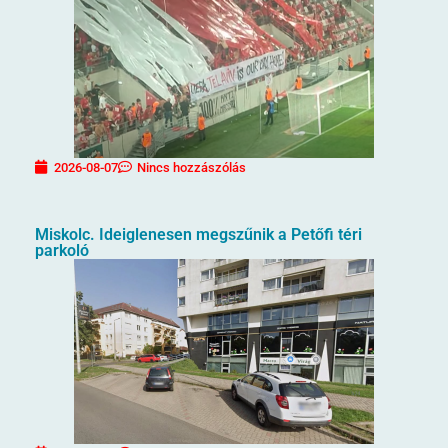
2026-08-07
Nincs hozzászólás
Miskolc. Ideiglenesen megszűnik a Petőfi téri
parkoló