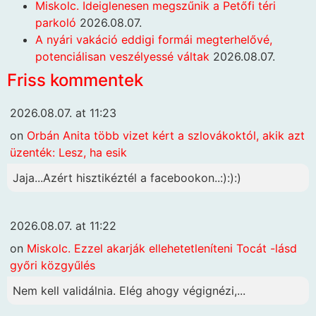
Miskolc. Ideiglenesen megszűnik a Petőfi téri
parkoló
2026.08.07.
A nyári vakáció eddigi formái megterhelővé,
potenciálisan veszélyessé váltak
2026.08.07.
Friss kommentek
2026.08.07. at 11:23
on
Orbán Anita több vizet kért a szlovákoktól, akik azt
üzenték: Lesz, ha esik
Jaja...Azért hisztikéztél a facebookon..:):):)
2026.08.07. at 11:22
on
Miskolc. Ezzel akarják ellehetetleníteni Tocát -lásd
győri közgyűlés
Nem kell validálnia. Elég ahogy végignézi,...