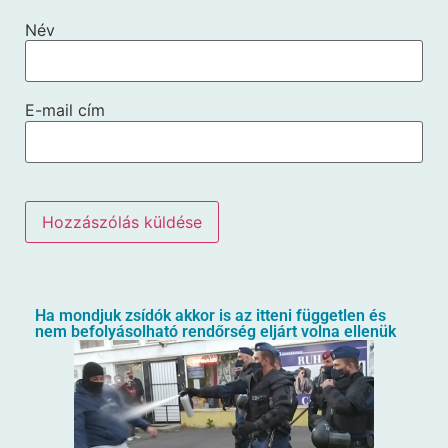
Név
E-mail cím
Ha mondjuk zsídók akkor is az itteni független és
nem befolyásolható rendőrség eljárt volna ellenük