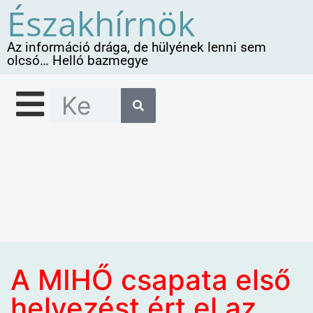
Északhírnök
Az információ drága, de hülyének lenni sem
olcsó… Helló bazmegye
A MIHŐ csapata első
helyezést ért el az