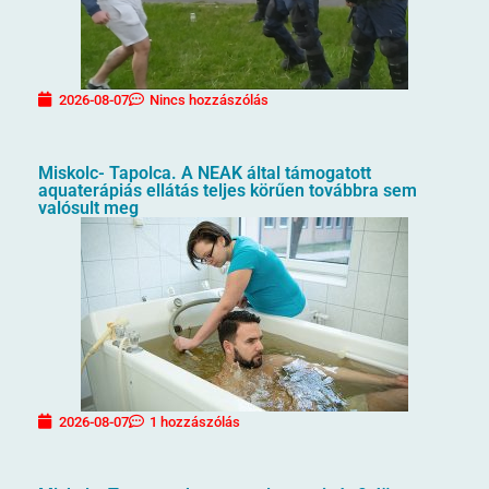
2026-08-07
Nincs hozzászólás
Miskolc- Tapolca. A NEAK által támogatott
aquaterápiás ellátás teljes körűen továbbra sem
valósult meg
2026-08-07
1 hozzászólás