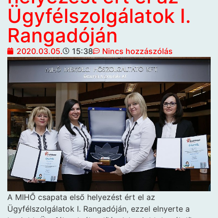
Ügyfélszolgálatok I.
Rangadóján
2020.03.05.
15:38
Nincs hozzászólás
A MIHŐ
csapata első helyezést ért el az
Ügyfélszolgálatok I. Rangadóján, ezzel elnyerte a