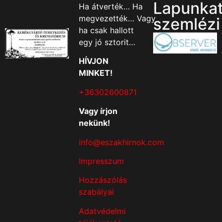
Lapunka
Ha átverték… Ha
megvezették… Vagy
szemlézi
ha csak hallott
egy jó sztorit…
HÍVJON
MINKET!
+36302600871
Vagy írjon
nekünk!
info@eszakhirnok.com
Impresszum
Hozzászólás
szabályai
Adatvédelmi