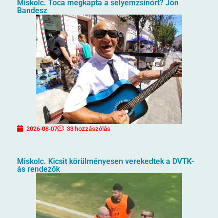
Miskolc. Toca megkapta a selyemzsinórt? Jön
Bandesz
2026-08-07
33 hozzászólás
Miskolc. Kicsit körülményesen verekedtek a DVTK-
ás rendezők