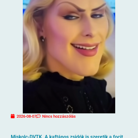
2026-08-07
Nincs hozzászólás
Miskolc-DVTK. A kaftános zsidók is szeretik a focit