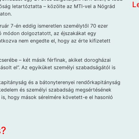
L
óság letartóztatta – közölte az MTI-vel a Nógrád
aton.
uár 7-én eddig ismeretlen személytől 70 ezer
ázó módon dolgoztatott, az éjszakákat egy
ivatkozva nem engedte el, hogy az érte kifizetett
cserébe – két másik férfinak, akiket dorogházai
ásolt el”. Az egyiküket személyi szabadságától is
őkapitányság és a bátonyterenyei rendőrkapitányság
kedelem és személyi szabadság megsértésének
zt is, hogy mások sérelmére követett-e el hasonló
s?