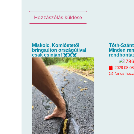
Miskolc. Komlóstetői
Tóth-Szánt
bringaúton országútival
Minden ren
csak csínján! ☠️☠️☠️
rendbontás
2026-08-08
Nincs hoz