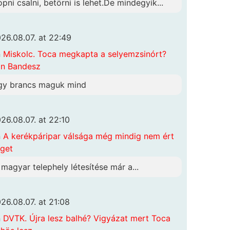
opni csalni, betörni is lehet.De mindegyik...
26.08.07. at 22:49
n
Miskolc. Toca megkapta a selyemzsinórt?
n Bandesz
gy brancs maguk mind
26.08.07. at 22:10
n
A kerékpáripar válsága még mindig nem ért
get
 magyar telephely létesítése már a...
26.08.07. at 21:08
n
DVTK. Újra lesz balhé? Vigyázat mert Toca