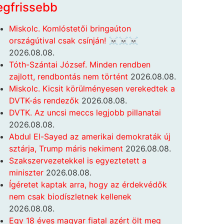
egfrissebb
Miskolc. Komlóstetői bringaúton
országútival csak csínján! ☠️☠️☠️
2026.08.08.
Tóth-Szántai József. Minden rendben
zajlott, rendbontás nem történt
2026.08.08.
Miskolc. Kicsit körülményesen verekedtek a
DVTK-ás rendezők
2026.08.08.
DVTK. Az uncsi meccs legjobb pillanatai
2026.08.08.
Abdul El-Sayed az amerikai demokraták új
sztárja, Trump máris nekiment
2026.08.08.
Szakszervezetekkel is egyeztetett a
miniszter
2026.08.08.
Ígéretet kaptak arra, hogy az érdekvédők
nem csak biodíszletnek kellenek
2026.08.08.
Egy 18 éves magyar fiatal azért ölt meg