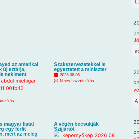
L
20
o
Jö
e
ayed az amerikai
Szakszervezetekkel is
új sztárja,
egyeztetett a miniszter
20
is nekiment
2026-08-08
Nincs hozzászólás
o
vé
A
zászólás
20
s magyar fiatal
A végén becsukják
g egy férfit
Szijjártót
o
n, mert az meleg