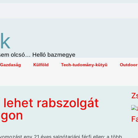
k
i sem olcsó… Helló bazmegye
Gazdaság
Külföld
Tech-tudomány-kütyü
Outdoor
Z
 lehet rabszolgát
ágon
F
yomozást egy 21 éves salgótarjáni férfi ellen; a több