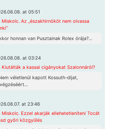
26.08.08. at 05:51
n
Miskolc. Az „északhirnököt nem olvassa
nki”
kkor honnan van Pusztainak Rolex órája?...
26.08.08. at 03:24
n
Kiutálták a kassai cigányokat Szalonnáról?
 Nem véletlenül kapott Kossuth-díjat,
ivégzéséért...
26.08.07. at 23:46
n
Miskolc. Ezzel akarják ellehetetleníteni Tocát
ásd győri közgyűlés