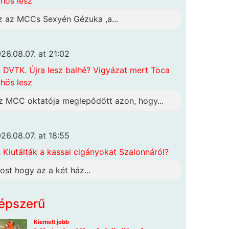
hös lesz
z az MCCs Sexyén Gézuka ,a...
26.08.07. at 21:02
n
DVTK. Újra lesz balhé? Vigyázat mert Toca
hös lesz
z MCC oktatója meglepődött azon, hogy...
26.08.07. at 18:55
n
Kiutálták a kassai cigányokat Szalonnáról?
ost hogy az a két ház...
épszerű