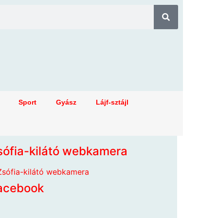
Sport
Gyász
Lájf-sztájl
sófia-kilátó webkamera
acebook