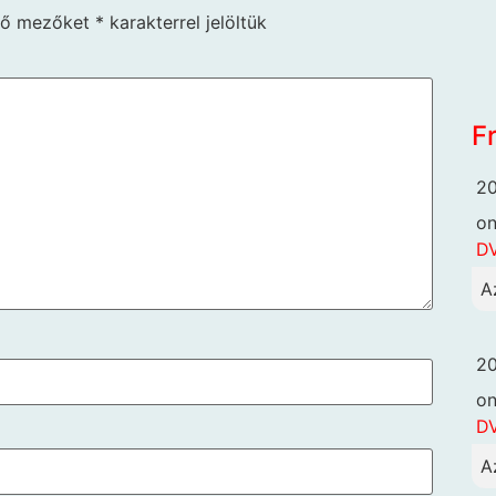
ző mezőket
*
karakterrel jelöltük
F
20
o
DV
A
20
o
DV
A