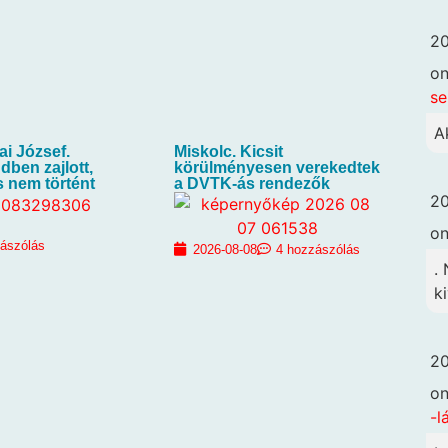
20
o
se
A
ai József.
Miskolc. Kicsit
dben zajlott,
körülményesen verekedtek
 nem történt
a DVTK-ás rendezők
20
o
zászólás
2026-08-08
4 hozzászólás
.
k
20
o
-l