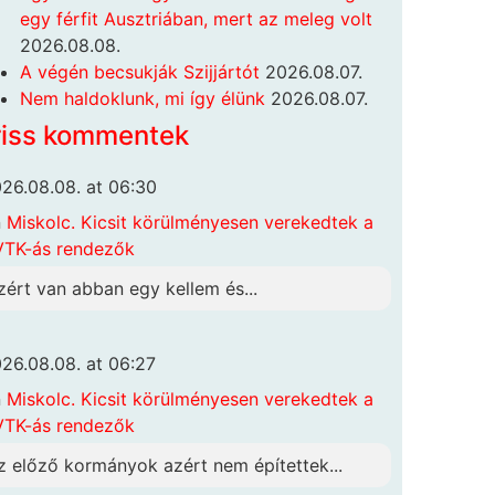
egy férfit Ausztriában, mert az meleg volt
2026.08.08.
A végén becsukják Szijjártót
2026.08.07.
Nem haldoklunk, mi így élünk
2026.08.07.
riss kommentek
26.08.08. at 06:30
n
Miskolc. Kicsit körülményesen verekedtek a
TK-ás rendezők
zért van abban egy kellem és...
26.08.08. at 06:27
n
Miskolc. Kicsit körülményesen verekedtek a
TK-ás rendezők
z előző kormányok azért nem építettek...