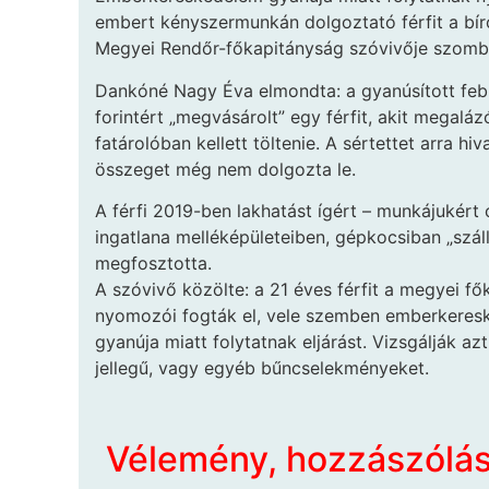
embert kényszermunkán dolgoztató férfit a bír
Megyei Rendőr-főkapitányság szóvivője szomb
Dankóné Nagy Éva elmondta: a gyanúsított febr
forintért „megvásárolt” egy férfit, akit megal
fatárolóban kellett töltenie. A sértettet arra h
összeget még nem dolgozta le.
A férfi 2019-ben lakhatást ígért – munkájukért 
ingatlana melléképületeiben, gépkocsiban „száll
megfosztotta.
A szóvivő közölte: a 21 éves férfit a megyei f
nyomozói fogták el, vele szemben emberkeres
gyanúja miatt folytatnak eljárást. Vizsgálják a
jellegű, vagy egyéb bűncselekményeket.
Vélemény, hozzászólá