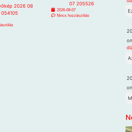
dü
2026-08-07
E
Nincs hozzászólás
zászólás
20
o
dü
A
20
o
M
N