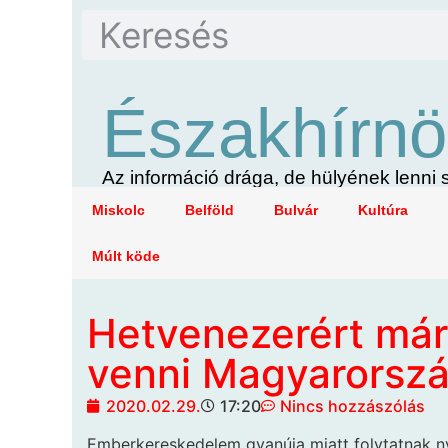
Északhírnö
Az információ drága, de hülyének lenn
Miskolc
Belföld
Bulvár
Kultúra
Múlt köde
Hetvenezerért már
venni Magyarorsz
2020.02.29.
17:20
Nincs hozzászólás
Emberkereskedelem gyanúja
miatt folytatnak n