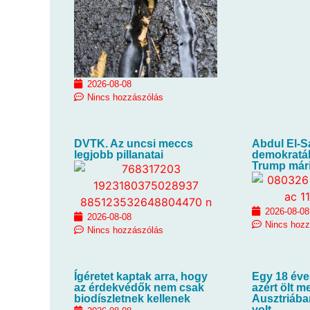
2026-08-08
Nincs hozzászólás
DVTK. Az uncsi meccs
Abdul El-S
legjobb pillanatai
demokraták 
Trump már
2026-08-08
2026-08-08
Nincs hoz
Nincs hozzászólás
Ígéretet kaptak arra, hogy
Egy 18 éve
az érdekvédők nem csak
azért ölt me
biodíszletnek kellenek
Ausztriába
volt