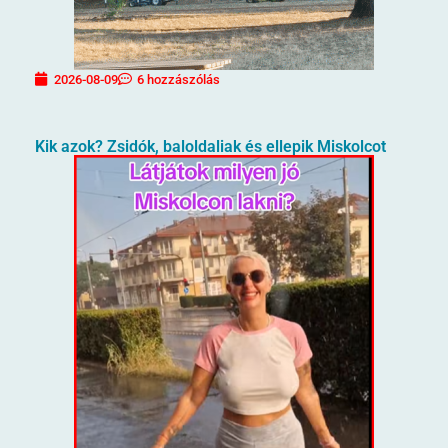
2026-08-09
6 hozzászólás
Kik azok? Zsidók, baloldaliak és ellepik Miskolcot