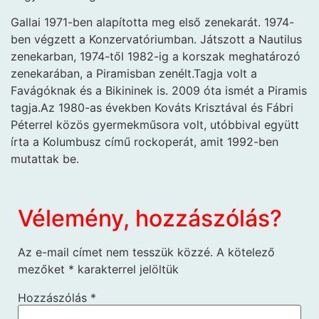
Gallai 1971-ben alapította meg első zenekarát. 1974-
ben végzett a Konzervatóriumban. Játszott a Nautilus
zenekarban, 1974-től 1982-ig a korszak meghatározó
zenekarában, a Piramisban zenélt.Tagja volt a
Favágóknak és a Bikininek is. 2009 óta ismét a Piramis
tagja.Az 1980-as években Kováts Krisztával és Fábri
Péterrel közös gyermekműsora volt, utóbbival együtt
írta a Kolumbusz című rockoperát, amit 1992-ben
mutattak be.
Vélemény, hozzászólás?
Az e-mail címet nem tesszük közzé.
A kötelező
mezőket
*
karakterrel jelöltük
Hozzászólás
*