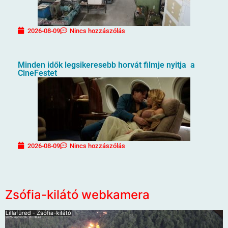
2026-08-09
Nincs hozzászólás
Minden idők legsikeresebb horvát filmje nyitja a
CineFestet
2026-08-09
Nincs hozzászólás
Zsófia-kilátó webkamera