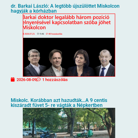
dr. Barkai László: A legtöbb újszülöttet Miskolcon
hagyják a kórházban
2026-08-09
1 hozzászólás
Miskolc. Korábban azt hazudták…A 9 centis
kiszáradt füvet 5- re vágták a Népkertben