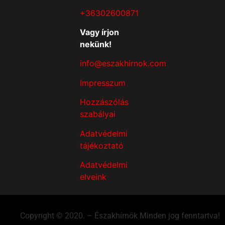
+36302600871
Vagy írjon
nekünk!
info@eszakhirnok.com
Impresszum
Hozzászólás
szabályai
Adatvédelmi
tájékoztató
Adatvédelmi
elveink
Copyright © 2020. – Északhírnök Minden jog fenntartva!