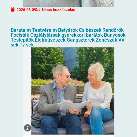
2026-08-09
Nincs hozzászólás
Barataim Testvéreim Betyárok Csibészek Rendőrök
Focisták Osztálytársak gyerekkori barátok Bunyosok
Testepitők Életműveszek Gangszterek Zenészek VV
sek Tv sek