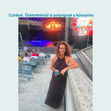
Czinkné. Önkéntelenül is potyognak a könnyeim