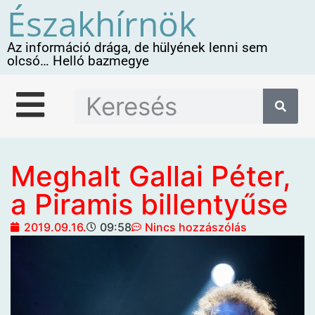
Északhírnök
Az információ drága, de hülyének lenni sem
olcsó… Helló bazmegye
Meghalt Gallai Péter,
a Piramis billentyűse
2019.09.16.
09:58
Nincs hozzászólás