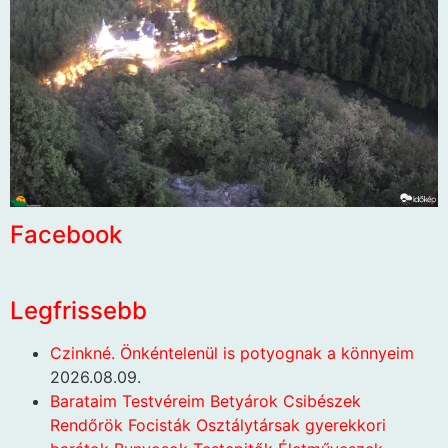
Facebook
Legfrissebb
Czinkné. Önkéntelenül is potyognak a könnyeim
2026.08.09.
Barataim Testvéreim Betyárok Csibészek
Rendőrök Focisták Osztálytársak gyerekkori