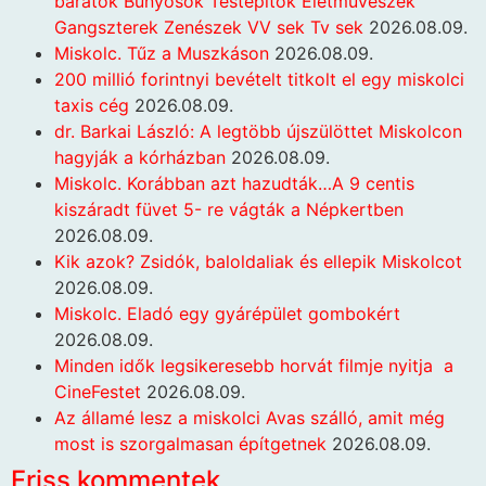
barátok Bunyosok Testepitők Életműveszek
Gangszterek Zenészek VV sek Tv sek
2026.08.09.
Miskolc. Tűz a Muszkáson
2026.08.09.
200 millió forintnyi bevételt titkolt el egy miskolci
taxis cég
2026.08.09.
dr. Barkai László: A legtöbb újszülöttet Miskolcon
hagyják a kórházban
2026.08.09.
Miskolc. Korábban azt hazudták…A 9 centis
kiszáradt füvet 5- re vágták a Népkertben
2026.08.09.
Kik azok? Zsidók, baloldaliak és ellepik Miskolcot
2026.08.09.
Miskolc. Eladó egy gyárépület gombokért
2026.08.09.
Minden idők legsikeresebb horvát filmje nyitja a
CineFestet
2026.08.09.
Az államé lesz a miskolci Avas szálló, amit még
most is szorgalmasan építgetnek
2026.08.09.
Friss kommentek