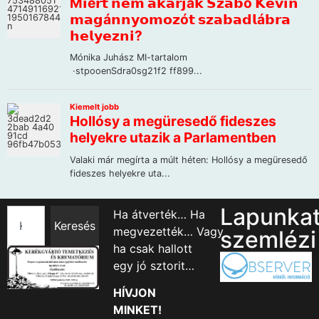
Lapunka
Ha átverték… Ha
Keresés
megvezették… Vagy
szemlézi
ha csak hallott
egy jó sztorit…
HÍVJON
MINKET!