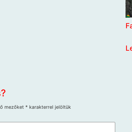
F
L
s?
ző mezőket
*
karakterrel jelöltük