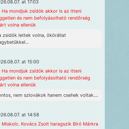
26.08.07. at 17:03
n
Ha mondjuk zsídók akkor is az itteni
ggetlen és nem befolyásolható rendőrség
járt volna ellenük
a zsidók lettek volna, ökörállat
agybetűkkel...
26.08.07. at 15:00
n
Ha mondjuk zsídók akkor is az itteni
ggetlen és nem befolyásolható rendőrség
járt volna ellenük
ontos, nem szlovákok hanem csehek voltak....
26.08.07. at 14:58
n
Miskolc. Kovács Zsolt haragszik Bíró Márkra