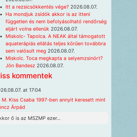
Itt a rezsicsökkentés vége?
2026.08.07.
Ha mondjuk zsídók akkor is az itteni
független és nem befolyásolható rendőrség
eljárt volna ellenük
2026.08.07.
Miskolc- Tapolca. A NEAK által támogatott
aquaterápiás ellátás teljes körűen továbbra
sem valósult meg
2026.08.07.
Miskolc. Toca megkapta a selyemzsinórt?
Jön Bandesz
2026.08.07.
riss kommentek
26.08.07. at 17:04
n
M. Kiss Csaba 1997-ben annyit keresett mint
öncz Árpád
kkor ő is az MSZMP ezer...