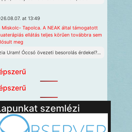
26.08.07. at 13:49
n
Miskolc- Tapolca. A NEAK által támogatott
uaterápiás ellátás teljes körűen továbbra sem
lósult meg
zia Uram! Óccsó övezeti besorolás érdekel?...
épszerű
épszerű
Lapunkat szemlézi