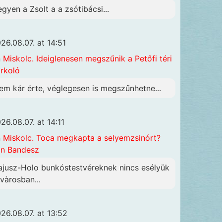
egyen a Zsolt a a zsótibácsi...
26.08.07. at 14:51
n
Miskolc. Ideiglenesen megszűnik a Petőfi téri
rkoló
em kár érte, véglegesen is megszűnhetne...
26.08.07. at 14:11
n
Miskolc. Toca megkapta a selyemzsinórt?
n Bandesz
ajusz-Holo bunkóstestvéreknek nincs esélyük
 vàrosban...
26.08.07. at 13:52