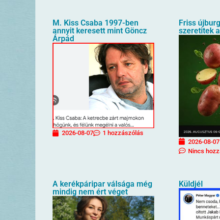
M. Kiss Csaba 1997-ben
Friss újbur
annyit keresett mint Göncz
szeretitek 
Árpád
2026-08-07
1 hozzászólás
2026-08-07
Nincs hozz
A kerékpáripar válsága még
Küldjél
mindig nem ért véget