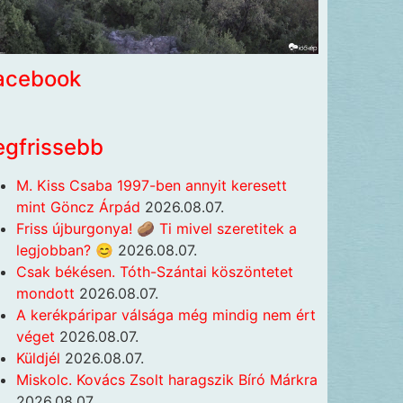
acebook
egfrissebb
M. Kiss Csaba 1997-ben annyit keresett
mint Göncz Árpád
2026.08.07.
Friss újburgonya! 🥔 Ti mivel szeretitek a
legjobban? 😊
2026.08.07.
Csak békésen. Tóth-Szántai köszöntetet
mondott
2026.08.07.
A kerékpáripar válsága még mindig nem ért
véget
2026.08.07.
Küldjél
2026.08.07.
Miskolc. Kovács Zsolt haragszik Bíró Márkra
2026.08.07.