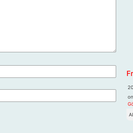
F
20
o
G
A