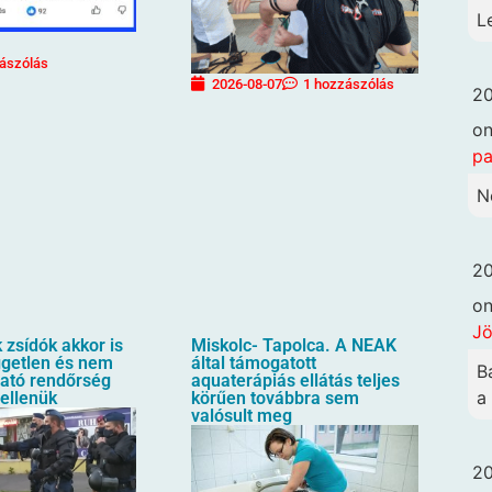
L
ászólás
2026-08-07
1 hozzászólás
20
o
pa
N
20
o
Jö
zsídók akkor is
Miskolc- Tapolca. A NEAK
üggetlen és nem
által támogatott
B
ható rendőrség
aquaterápiás ellátás teljes
a
 ellenük
körűen továbbra sem
valósult meg
20