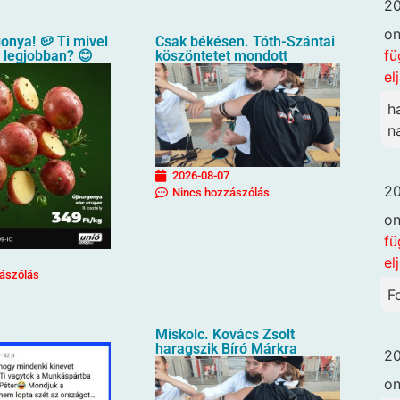
20
o
gonya! 🥔 Ti mivel
Csak békésen. Tóth-Szántai
fü
a legjobban? 😊
köszöntetet mondott
el
h
n
2026-08-07
20
Nincs hozzászólás
o
fü
el
ászólás
F
Miskolc. Kovács Zsolt
haragszik Bíró Márkra
20
o