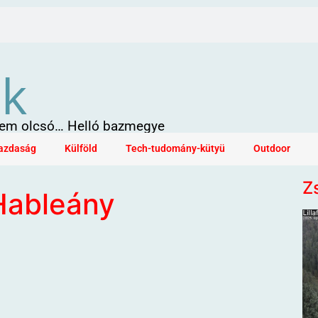
ök
 sem olcsó… Helló bazmegye
azdaság
Külföld
Tech-tudomány-kütyü
Outdoor
Z
Hableány