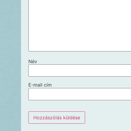
Név
E-mail cím