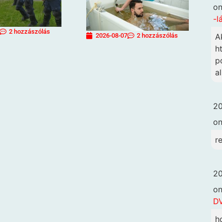
o
-l
2 hozzászólás
A
2026-08-07
2 hozzászólás
h
p
a
20
o
r
20
o
DV
h