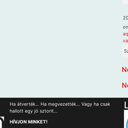
20
o
aq
va
S
N
N
Ha átverték… Ha megvezették… Vagy ha csak
hallott egy jó sztorit…
HÍVJON MINKET!