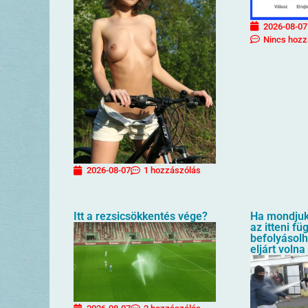
2026-08-07
Nincs hozz
2026-08-07
1 hozzászólás
Itt a rezsicsökkentés vége?
Ha mondjuk 
az itteni f
befolyásol
eljárt volna