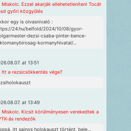
n
Miskolc. Ezzel akarják ellehetetleníteni Tocát
ásd győri közgyűlés
kkor egy is olvasnivaló :
ttps://24.hu/belfold/2024/10/08/gyor-
olgarmester-dezsi-csaba-pinter-bence-
lktomanybirosag-kormanyhivatal/...
26.08.07. at 13:51
n
Itt a rezsicsökkentés vége?
ezsiholokauszt
26.08.07. at 13:49
n
Miskolc. Kicsit körülményesen verekedtek a
TK-ás rendezők
oppá, itt sajnos holokauszt történt, bele...