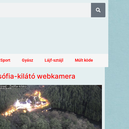
Sport
Gyász
Lájf-sztájl
Múlt köde
sófia-kilátó webkamera