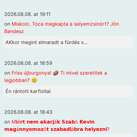
2026.08.08. at 19:11
on
Miskolc. Toca megkapta a selyemzsinórt? Jön
Bandesz
AKkor megint elmaradt a fürdés x...
2026.08.08. at 18:59
on
Friss újburgonya! 🥔 Ti mivel szeretitek a
legjobban? 😊
Én rántott karfiollal.
2026.08.08. at 18:43
on
M𝗶é𝗿𝘁 𝗻𝗲𝗺 𝗮𝗸𝗮𝗿𝗷á𝗸 𝗦𝘇𝗮𝗯ó 𝗞𝗲𝘃𝗶𝗻
𝗺𝗮𝗴á𝗻𝗻𝘆𝗼𝗺𝗼𝘇ó𝘁 𝘀𝘇𝗮𝗯𝗮𝗱𝗹á𝗯𝗿𝗮 𝗵𝗲𝗹𝘆𝗲𝘇𝗻𝗶?