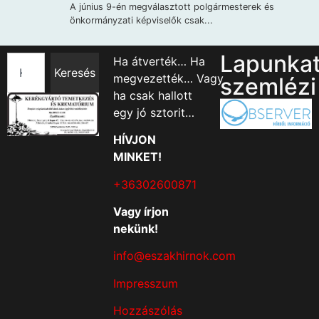
Lapunka
Ha átverték… Ha
Keresés
megvezették… Vagy
szemlézi
ha csak hallott
egy jó sztorit…
HÍVJON
MINKET!
+36302600871
Vagy írjon
nekünk!
info@eszakhirnok.com
Impresszum
Hozzászólás