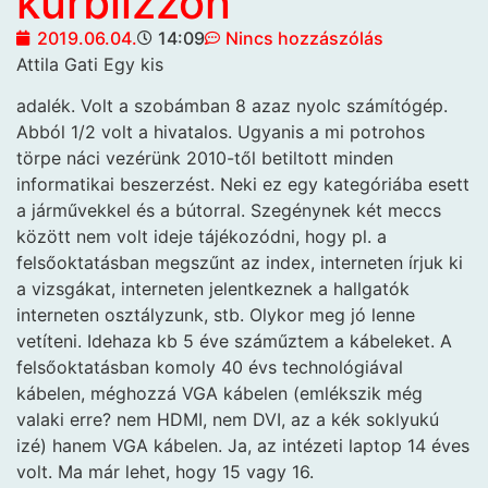
kurblizzon
2019.06.04.
14:09
Nincs hozzászólás
Attila Gati Egy kis
adalék. Volt a szobámban 8 azaz nyolc számítógép.
Abból 1/2 volt a hivatalos. Ugyanis a mi potrohos
törpe náci vezérünk 2010-től betiltott minden
informatikai beszerzést. Neki ez egy kategóriába esett
a járművekkel és a bútorral. Szegénynek két meccs
között nem volt ideje tájékozódni, hogy pl. a
felsőoktatásban megszűnt az index, interneten írjuk ki
a vizsgákat, interneten jelentkeznek a hallgatók
interneten osztályzunk, stb. Olykor meg jó lenne
vetíteni. Idehaza kb 5 éve száműztem a kábeleket. A
felsőoktatásban komoly 40 évs technológiával
kábelen, méghozzá VGA kábelen (emlékszik még
valaki erre? nem HDMI, nem DVI, az a kék soklyukú
izé) hanem VGA kábelen. Ja, az intézeti laptop 14 éves
volt. Ma már lehet, hogy 15 vagy 16.