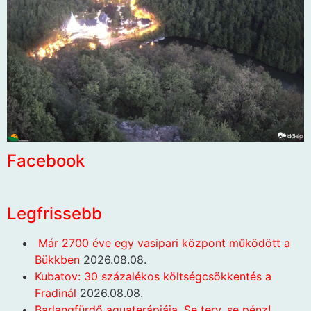
Facebook
Legfrissebb
Már 2700 éve egy vasipari központ működött a
Bükkben
2026.08.08.
Kubatov: 30 százalékos költségcsökkentés a
Fradinál
2026.08.08.
Barlangfürdő aquaterápiája. Se terv, se pénz!