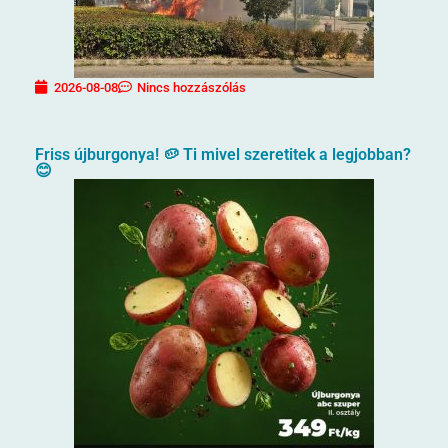
2026-08-08
Nincs hozzászólás
Friss újburgonya! 🥔 Ti mivel szeretitek a legjobban?
😊