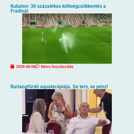
Kubatov: 30 százalékos költségcsökkentés a
Fradinál
2026-08-08
Nincs hozzászólás
Barlangfürdő aquaterápiája. Se terv, se pénz!