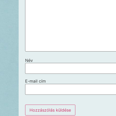
Név
E-mail cím