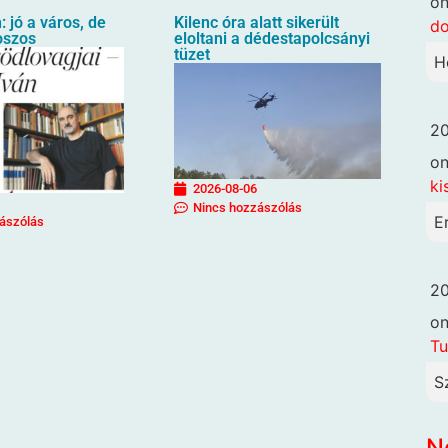
o
: jó a város, de
Kilenc óra alatt sikerült
d
oszos
eloltani a dédestapolcsányi
tüzet
H
20
o
ki
2026-08-06
Nincs hozzászólás
E
ászólás
20
o
Tu
S
N