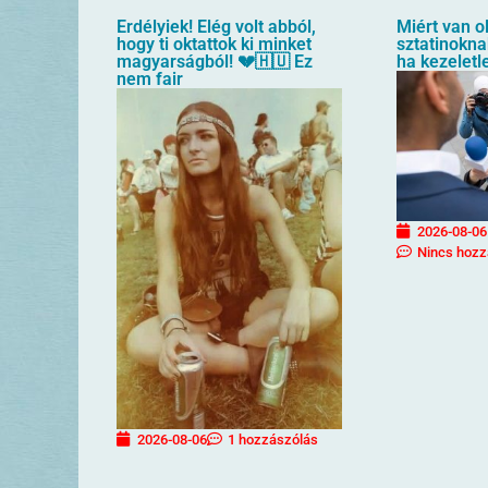
Erdélyiek! Elég volt abból,
Miért van o
hogy ti oktattok ki minket
sztatinoknak
magyarságból! 💔🇭🇺 Ez
ha kezelet
nem fair
2026-08-06
Nincs hozz
2026-08-06
1 hozzászólás