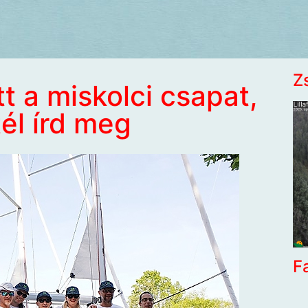
Z
t a miskolci csapat,
tél írd meg
F