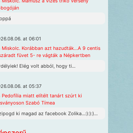
n
Miskolc. Mamusz a vizes trikó verseny
obogóján
oppá
26.08.06. at 06:01
n
Miskolc. Korábban azt hazudták…A 9 centis
száradt füvet 5- re vágták a Népkertben
rdélyiek! Elég volt abból, hogy ti...
26.08.06. at 05:37
n
Pedofília miatt elítélt tanárt szúrt ki
sványoson Szabó Tímea
zipogd ki magad az facebook Zolika...:):):)...
épszerű