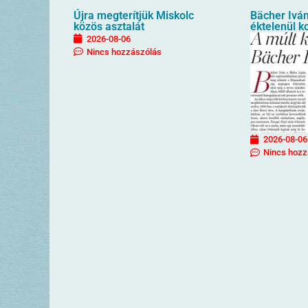
Újra megterítjük Miskolc
Bächer Iván
közös asztalát
éktelenül k
2026-08-06
Nincs hozzászólás
2026-08-06
Nincs hozz