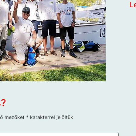
L
s?
ző mezőket
*
karakterrel jelöltük