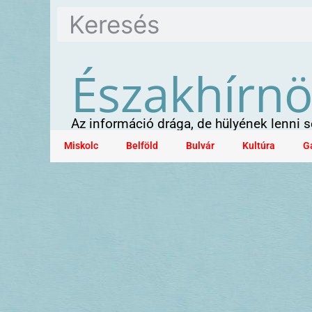
Északhírn
Az információ drága, de hülyének lenni
Miskolc
Belföld
Bulvár
Kultúra
G