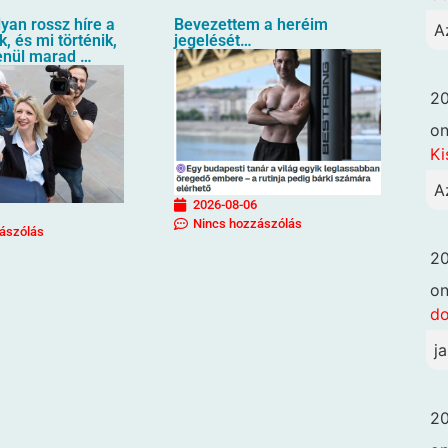
lyan rossz híre a
Bevezettem a heréim
A
, és mi történik,
jegelését…
lenül marad …
20
o
Ki
A
2026-08-06
Nincs hozzászólás
ászólás
20
o
d
j
20