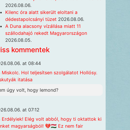
2026.08.06.
Kilenc óra alatt sikerült eloltani a
dédestapolcsányi tüzet
2026.08.06.
A Duna alacsony vízállása miatt 11
szállodahajó rekedt Magyarországon
2026.08.05.
riss kommentek
26.08.06. at 08:44
n
Miskolc. Hol teljesítsen szolgálatot Hollósy.
skutyák itatása
em úgy volt, hogy lemond?
26.08.06. at 07:12
n
Erdélyiek! Elég volt abból, hogy ti oktattok ki
nket magyarságból! 💔🇭🇺 Ez nem fair