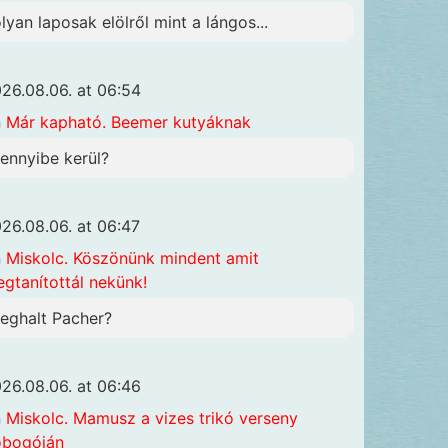
olyan laposak elölről mint a lángos...
26.08.06. at 06:54
n
Már kapható. Beemer kutyáknak
ennyibe kerül?
26.08.06. at 06:47
n
Miskolc. Köszönünk mindent amit
gtanítottál nekünk!
eghalt Pacher?
26.08.06. at 06:46
n
Miskolc. Mamusz a vizes trikó verseny
obogóján