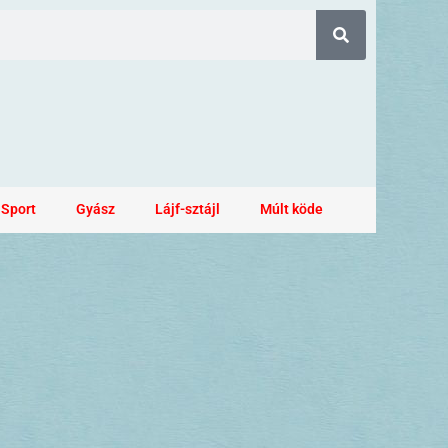
Sport
Gyász
Lájf-sztájl
Múlt köde