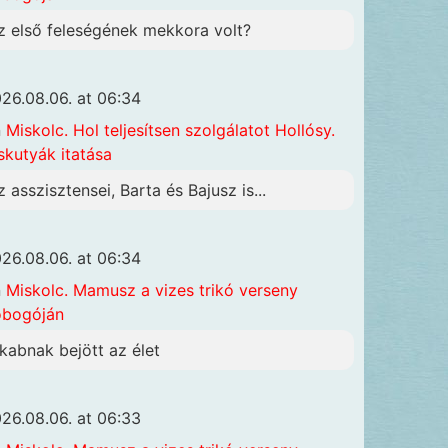
z első feleségének mekkora volt?
26.08.06. at 06:34
n
Miskolc. Hol teljesítsen szolgálatot Hollósy.
skutyák itatása
z asszisztensei, Barta és Bajusz is...
26.08.06. at 06:34
n
Miskolc. Mamusz a vizes trikó verseny
obogóján
akabnak bejött az élet
26.08.06. at 06:33