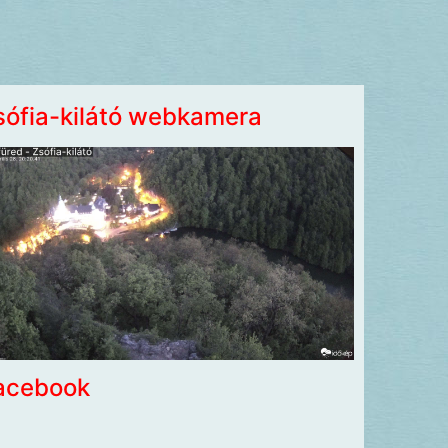
sófia-kilátó webkamera
acebook