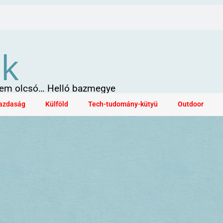
ök
 sem olcsó… Helló bazmegye
azdaság
Külföld
Tech-tudomány-kütyü
Outdoor