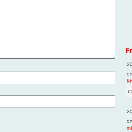
F
20
o
Ki
n
20
o
mi