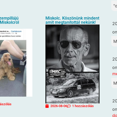
"
zempillájú
Miskolc. Köszönünk mindent
Miskolcról
amit megtanítottál nekünk!
20
o
M
20
o
me
M
20
ászólás
2026-08-06
1 hozzászólás
o
d