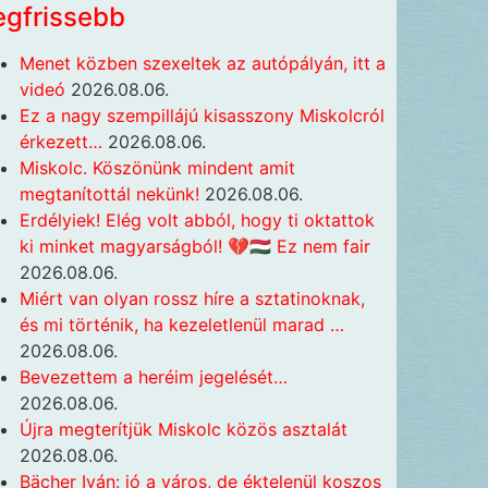
egfrissebb
Menet közben szexeltek az autópályán, itt a
videó
2026.08.06.
Ez a nagy szempillájú kisasszony Miskolcról
érkezett…
2026.08.06.
Miskolc. Köszönünk mindent amit
megtanítottál nekünk!
2026.08.06.
Erdélyiek! Elég volt abból, hogy ti oktattok
ki minket magyarságból! 💔🇭🇺 Ez nem fair
2026.08.06.
Miért van olyan rossz híre a sztatinoknak,
és mi történik, ha kezeletlenül marad …
2026.08.06.
Bevezettem a heréim jegelését…
2026.08.06.
Újra megterítjük Miskolc közös asztalát
2026.08.06.
Bächer Iván: jó a város, de éktelenül koszos