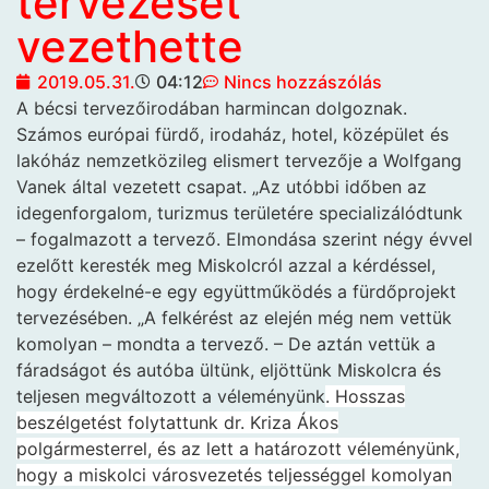
tervezését
vezethette
2019.05.31.
04:12
Nincs hozzászólás
A bécsi tervezőirodában
harmincan dolgoznak.
Számos európai fürdő, irodaház, hotel, középület és
lakóház nemzetközileg elismert tervezője a Wolfgang
Vanek által vezetett csapat. „Az utóbbi időben az
idegenforgalom, turizmus területére specializálódtunk
– fogalmazott a tervező. Elmondása szerint négy évvel
ezelőtt keresték meg Miskolcról azzal a kérdéssel,
hogy érdekelné-e egy együttműködés a fürdőprojekt
tervezésében. „A felkérést az elején még nem vettük
komolyan – mondta a tervező. – De aztán vettük a
fáradságot és autóba ültünk, eljöttünk Miskolcra és
teljesen megváltozott a véleményünk
. Hosszas
beszélgetést folytattunk dr. Kriza Ákos
polgármesterrel, és az lett a határozott véleményünk,
hogy a miskolci városvezetés teljességgel komolyan