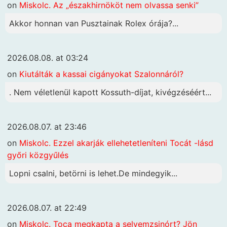
on
Miskolc. Az „északhirnököt nem olvassa senki”
Akkor honnan van Pusztainak Rolex órája?...
2026.08.08. at 03:24
on
Kiutálták a kassai cigányokat Szalonnáról?
. Nem véletlenül kapott Kossuth-díjat, kivégzéséért...
2026.08.07. at 23:46
on
Miskolc. Ezzel akarják ellehetetleníteni Tocát -lásd
győri közgyűlés
Lopni csalni, betörni is lehet.De mindegyik...
2026.08.07. at 22:49
on
Miskolc. Toca megkapta a selyemzsinórt? Jön