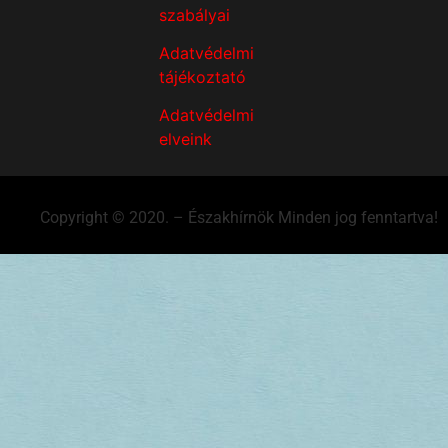
szabályai
Adatvédelmi
tájékoztató
Adatvédelmi
elveink
Copyright © 2020. – Északhírnök Minden jog fenntartva!