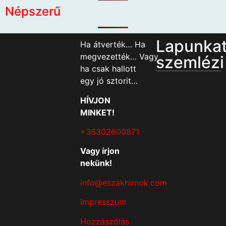
Népszerű
Lapunka
Ha átverték… Ha
megvezették… Vagy
szemlézi
ha csak hallott
egy jó sztorit…
HÍVJON
MINKET!
+36302600871
Vagy írjon
nekünk!
info@eszakhirnok.com
Impresszum
Hozzászólás