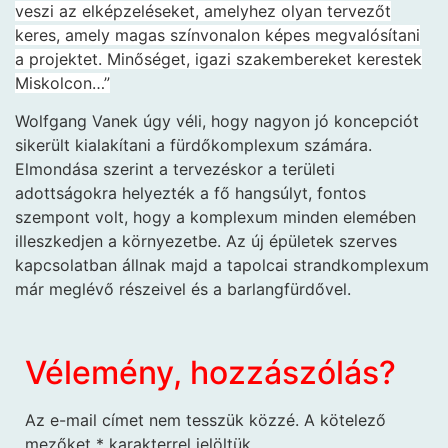
veszi az elképzeléseket, amelyhez olyan tervezőt
keres, amely magas színvonalon képes megvalósítani
a projektet. Minőséget, igazi szakembereket kerestek
Miskolcon…”
Wolfgang Vanek úgy véli, hogy nagyon jó koncepciót
sikerült kialakítani a fürdőkomplexum számára.
Elmondása szerint a tervezéskor a területi
adottságokra helyezték a fő hangsúlyt, fontos
szempont volt, hogy a komplexum minden elemében
illeszkedjen a környezetbe. Az új épületek szerves
kapcsolatban állnak majd a tapolcai strandkomplexum
már meglévő részeivel és a barlangfürdővel.
Vélemény, hozzászólás?
Az e-mail címet nem tesszük közzé.
A kötelező
mezőket
*
karakterrel jelöltük