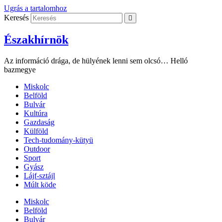
Ugrás a tartalomhoz
Keresés
Északhírnök
Az információ drága, de hülyének lenni sem olcsó… Helló
bazmegye
Miskolc
Belföld
Bulvár
Kultúra
Gazdaság
Külföld
Tech-tudomány-kütyü
Outdoor
Sport
Gyász
Lájf-sztájl
Múlt köde
Miskolc
Belföld
Bulvár