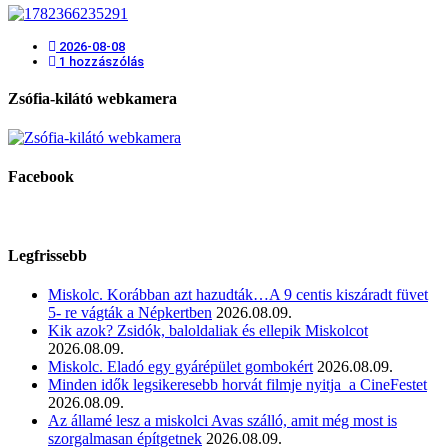
2026-08-08
1 hozzászólás
Zsófia-kilátó webkamera
Facebook
Legfrissebb
Miskolc. Korábban azt hazudták…A 9 centis kiszáradt füvet
5- re vágták a Népkertben
2026.08.09.
Kik azok? Zsidók, baloldaliak és ellepik Miskolcot
2026.08.09.
Miskolc. Eladó egy gyárépület gombokért
2026.08.09.
Minden idők legsikeresebb horvát filmje nyitja a CineFestet
2026.08.09.
Az államé lesz a miskolci Avas szálló, amit még most is
szorgalmasan építgetnek
2026.08.09.