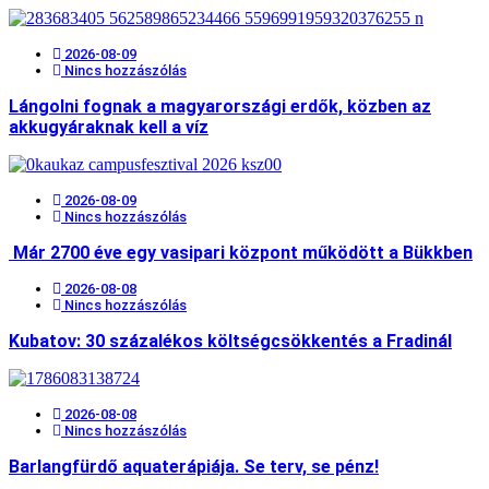
2026-08-09
Nincs hozzászólás
Lángolni fognak a magyarországi erdők, közben az
akkugyáraknak kell a víz
2026-08-09
Nincs hozzászólás
Már 2700 éve egy vasipari központ működött a Bükkben
2026-08-08
Nincs hozzászólás
Kubatov: 30 százalékos költségcsökkentés a Fradinál
2026-08-08
Nincs hozzászólás
Barlangfürdő aquaterápiája. Se terv, se pénz!