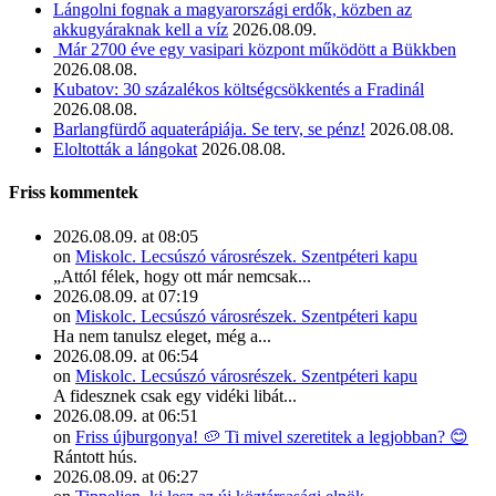
Lángolni fognak a magyarországi erdők, közben az
akkugyáraknak kell a víz
2026.08.09.
Már 2700 éve egy vasipari központ működött a Bükkben
2026.08.08.
Kubatov: 30 százalékos költségcsökkentés a Fradinál
2026.08.08.
Barlangfürdő aquaterápiája. Se terv, se pénz!
2026.08.08.
Eloltották a lángokat
2026.08.08.
Friss kommentek
2026.08.09. at 08:05
on
Miskolc. Lecsúszó városrészek. Szentpéteri kapu
„Attól félek, hogy ott már nemcsak...
2026.08.09. at 07:19
on
Miskolc. Lecsúszó városrészek. Szentpéteri kapu
Ha nem tanulsz eleget, még a...
2026.08.09. at 06:54
on
Miskolc. Lecsúszó városrészek. Szentpéteri kapu
A fidesznek csak egy vidéki libát...
2026.08.09. at 06:51
on
Friss újburgonya! 🥔 Ti mivel szeretitek a legjobban? 😊
Rántott hús.
2026.08.09. at 06:27