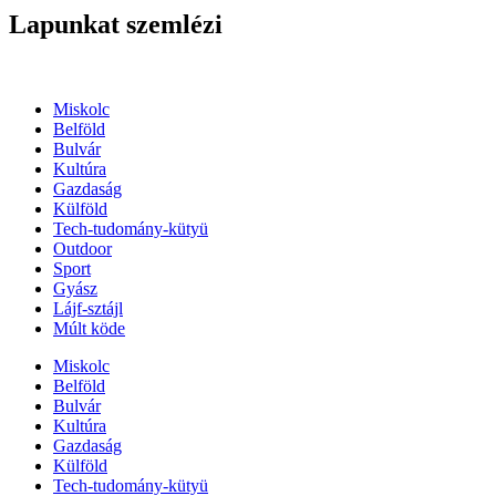
Lapunkat szemlézi
Miskolc
Belföld
Bulvár
Kultúra
Gazdaság
Külföld
Tech-tudomány-kütyü
Outdoor
Sport
Gyász
Lájf-sztájl
Múlt köde
Miskolc
Belföld
Bulvár
Kultúra
Gazdaság
Külföld
Tech-tudomány-kütyü