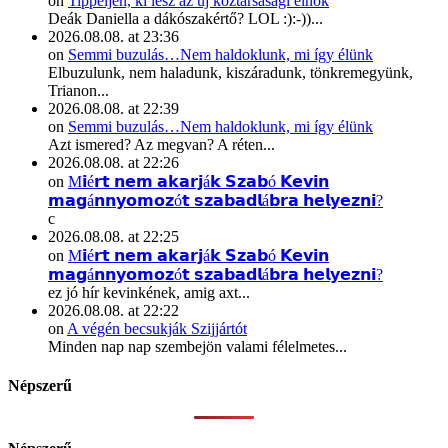
on
Tippeljen, ki lesz az új köztársasági elnök
Deák Daniella a dákószakértő? LOL :):-))...
2026.08.08. at 23:36
on
Semmi buzulás…Nem haldoklunk, mi így élünk
Elbuzulunk, nem haladunk, kiszáradunk, tönkremegyünk,
Trianon...
2026.08.08. at 22:39
on
Semmi buzulás…Nem haldoklunk, mi így élünk
Azt ismered? Az megvan? A réten...
2026.08.08. at 22:26
on
M𝗶é𝗿𝘁 𝗻𝗲𝗺 𝗮𝗸𝗮𝗿𝗷á𝗸 𝗦𝘇𝗮𝗯ó 𝗞𝗲𝘃𝗶𝗻
𝗺𝗮𝗴á𝗻𝗻𝘆𝗼𝗺𝗼𝘇ó𝘁 𝘀𝘇𝗮𝗯𝗮𝗱𝗹á𝗯𝗿𝗮 𝗵𝗲𝗹𝘆𝗲𝘇𝗻𝗶?
c
2026.08.08. at 22:25
on
M𝗶é𝗿𝘁 𝗻𝗲𝗺 𝗮𝗸𝗮𝗿𝗷á𝗸 𝗦𝘇𝗮𝗯ó 𝗞𝗲𝘃𝗶𝗻
𝗺𝗮𝗴á𝗻𝗻𝘆𝗼𝗺𝗼𝘇ó𝘁 𝘀𝘇𝗮𝗯𝗮𝗱𝗹á𝗯𝗿𝗮 𝗵𝗲𝗹𝘆𝗲𝘇𝗻𝗶?
ez jó hír kevinkének, amig axt...
2026.08.08. at 22:22
on
A végén becsukják Szijjártót
Minden nap nap szembejön valami félelmetes...
Népszerű