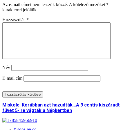
Az e-mail címet nem tesszük közzé.
A kötelező mezőket
*
karakterrel jelöltük
Hozzászólás
*
Név
E-mail cím
Miskolc. Korábban azt hazudták…A 9 centis kiszáradt
füvet 5- re vágták a Népkertben
2026-08-09