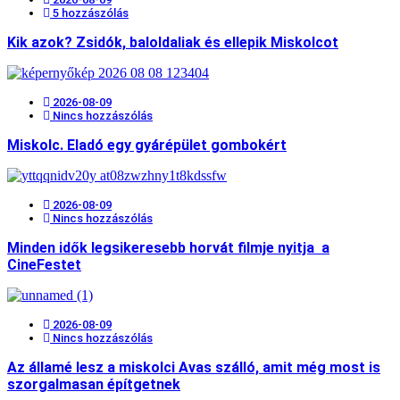
5 hozzászólás
Kik azok? Zsidók, baloldaliak és ellepik Miskolcot
2026-08-09
Nincs hozzászólás
Miskolc. Eladó egy gyárépület gombokért
2026-08-09
Nincs hozzászólás
Minden idők legsikeresebb horvát filmje nyitja a
CineFestet
2026-08-09
Nincs hozzászólás
Az államé lesz a miskolci Avas szálló, amit még most is
szorgalmasan építgetnek