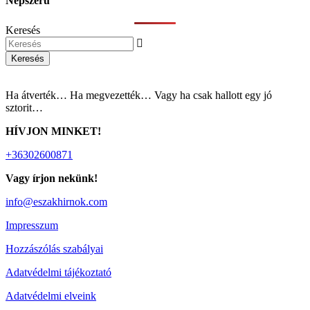
Népszerű
Keresés
Keresés
Ha átverték… Ha megvezették… Vagy ha csak hallott egy jó
sztorit…
HÍVJON MINKET!
+36302600871
Vagy írjon nekünk!
info@eszakhirnok.com
Impresszum
Hozzászólás szabályai
Adatvédelmi tájékoztató
Adatvédelmi elveink