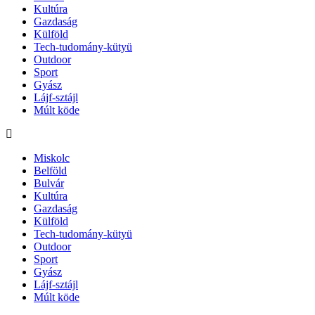
Kultúra
Gazdaság
Külföld
Tech-tudomány-kütyü
Outdoor
Sport
Gyász
Lájf-sztájl
Múlt köde
Miskolc
Belföld
Bulvár
Kultúra
Gazdaság
Külföld
Tech-tudomány-kütyü
Outdoor
Sport
Gyász
Lájf-sztájl
Múlt köde