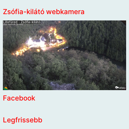
Zsófia-kilátó webkamera
Facebook
Legfrissebb