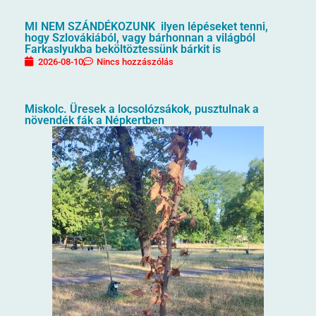
MI NEM SZÁNDÉKOZUNK ilyen lépéseket tenni,
hogy Szlovákiából, vagy bárhonnan a világból
Farkaslyukba beköltöztessünk bárkit is
2026-08-10
Nincs hozzászólás
Miskolc. Üresek a locsolózsákok, pusztulnak a
növendék fák a Népkertben