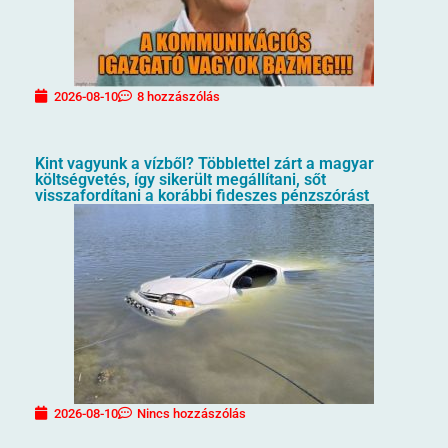
2026-08-10
8 hozzászólás
Kint vagyunk a vízből? Többlettel zárt a magyar
költségvetés, így sikerült megállítani, sőt
visszafordítani a korábbi fideszes pénzszórást
2026-08-10
Nincs hozzászólás