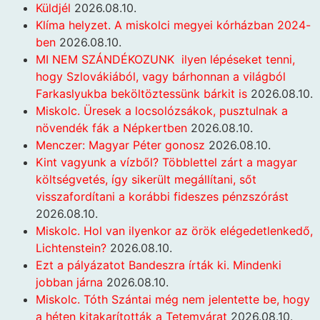
Küldjél
2026.08.10.
Klíma helyzet. A miskolci megyei kórházban 2024-
ben
2026.08.10.
MI NEM SZÁNDÉKOZUNK ilyen lépéseket tenni,
hogy Szlovákiából, vagy bárhonnan a világból
Farkaslyukba beköltöztessünk bárkit is
2026.08.10.
Miskolc. Üresek a locsolózsákok, pusztulnak a
növendék fák a Népkertben
2026.08.10.
Menczer: Magyar Péter gonosz
2026.08.10.
Kint vagyunk a vízből? Többlettel zárt a magyar
költségvetés, így sikerült megállítani, sőt
visszafordítani a korábbi fideszes pénzszórást
2026.08.10.
Miskolc. Hol van ilyenkor az örök elégedetlenkedő,
Lichtenstein?
2026.08.10.
Ezt a pályázatot Bandeszra írták ki. Mindenki
jobban járna
2026.08.10.
Miskolc. Tóth Szántai még nem jelentette be, hogy
a héten kitakarították a Tetemvárat
2026.08.10.