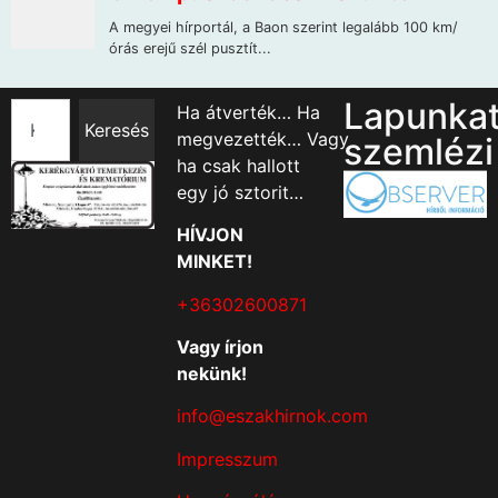
Lapunka
Ha átverték… Ha
Keresés
megvezették… Vagy
szemlézi
ha csak hallott
egy jó sztorit…
HÍVJON
MINKET!
+36302600871
Vagy írjon
nekünk!
info@eszakhirnok.com
Impresszum