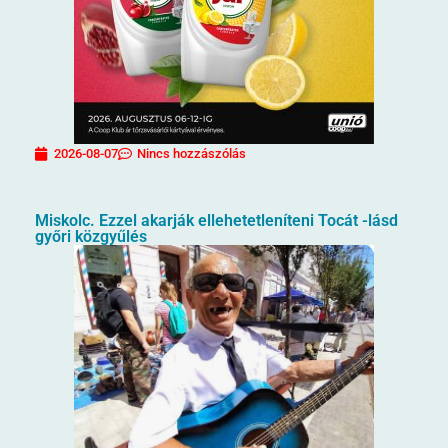
2026-08-07
Nincs hozzászólás
Miskolc. Ezzel akarják ellehetetleníteni Tocát -lásd
győri közgyűlés