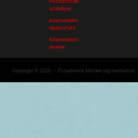
Hozzászólás
szabályai
Adatvédelmi
tájékoztató
Adatvédelmi
elveink
Copyright © 2020. – Északhírnök Minden jog fenntartva!