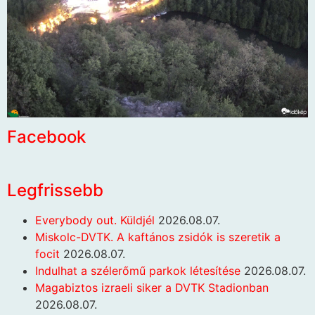
Facebook
Legfrissebb
Everybody out. Küldjél
2026.08.07.
Miskolc-DVTK. A kaftános zsidók is szeretik a
focit
2026.08.07.
Indulhat a szélerőmű parkok létesítése
2026.08.07.
Magabiztos izraeli siker a DVTK Stadionban
2026.08.07.