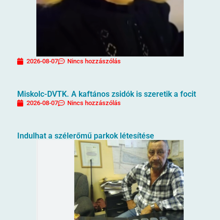
2026-08-07
Nincs hozzászólás
Miskolc-DVTK. A kaftános zsidók is szeretik a focit
2026-08-07
Nincs hozzászólás
Indulhat a szélerőmű parkok létesítése