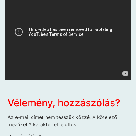
Vélemény, hozzászólás?
Az e-mail címet nem tesszük közzé.
A kötelező
mezőket
*
karakterrel jelöltük