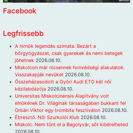
Facebook
Legfrissebb
A hirnök legendás szimata. Bezárt a
bőrgyógyászat, csak gyerekek és nemi betegek
jöhetnek
2026.08.10.
Miskolcon már nicsennek honvédségi alakulatok.
Visszakapják nevüket
2026.08.10.
Összeházasodott a Győri Audi ETO két női
kézilabdázója
2026.08.10.
Universitas Miskolcinensis Alapítvány volt
elnökének Dr. Világinak társaságában bukkant fel
Orbán Viktor egy trombita fesztiválon
2026.08.10.
Ébresztő. Női Szurkolói Klub
2026.08.10.
Miskolc. Nem tűnt el a Bagolyvár, sőt kibérelheted
2026.08.10.