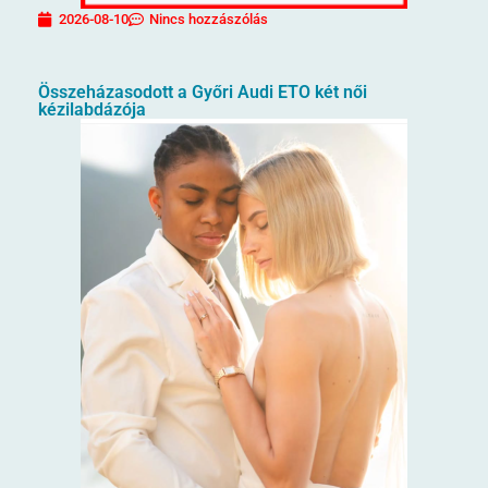
2026-08-10
Nincs hozzászólás
Összeházasodott a Győri Audi ETO két női
kézilabdázója