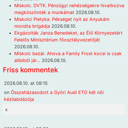
Miskolc. DVTK. Pénzügyi nehézségekre hivatkozva
megköszönték a munkámat
2026.08.10.
Miskolci Pletyka. Pékséget nyit az Anyukám
mondta brigádja
2026.08.10.
Ekgázolták Janza Benedeket, az Élő Környezetért
Felelős Minisztérium főosztályvezetőjét
2026.08.10.
Miskolc bezár. Ahova a Family Frost kocsi is csak
alibiből jár…
2026.08.10.
Friss kommentek
2026.08.10. at 08:15
on
Összeházasodott a Győri Audi ETO két női
kézilabdázója
x