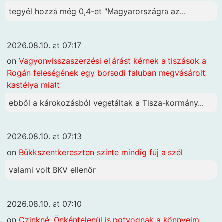
tegyél hozzá még 0,4-et "Magyarországra az...
2026.08.10. at 07:17
on
Vagyonvisszaszerzési eljárást kérnek a tiszások a
Rogán feleségének egy borsodi faluban megvásárolt
kastélya miatt
ebből a károkozásból vegetáltak a Tisza-kormány...
2026.08.10. at 07:13
on
Bükkszentkereszten szinte mindig fúj a szél
valami volt BKV ellenőr
2026.08.10. at 07:10
on
Czinkné. Önkéntelenül is potyognak a könnyeim