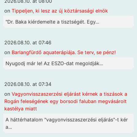
2026.08.10. at 08:00
on
Tippeljen, ki lesz az új köztársasági elnök
"Dr. Baka kiérdemelte a tisztségét. Egy...
2026.08.10. at 07:46
on
Barlangfürdő aquaterápiája. Se terv, se pénz!
Nyugodj már le! Az ESZO-dat megoldják...
2026.08.10. at 07:34
on
Vagyonvisszaszerzési eljárást kérnek a tiszások a
Rogán feleségének egy borsodi faluban megvásárolt
kastélya miatt
A háttérhatalom "vagyonvisszaszerzési eljárás"-t kér
a...