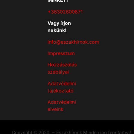
MINKET!
+36302600871
Vagy írjon
nekünk!
info@eszakhirnok.com
Impresszum
Hozzászólás
szabályai
Adatvédelmi
tájékoztató
Adatvédelmi
elveink
Copyright © 2020. – Északhírnök Minden jog fenntartva!