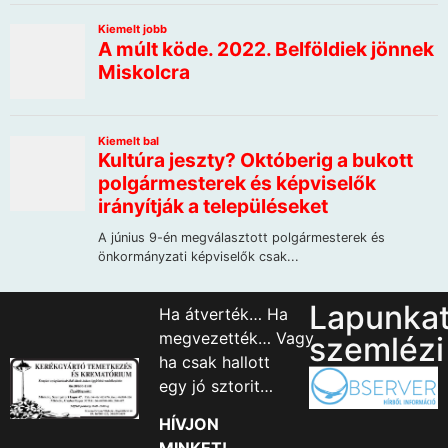
Lapunka
Ha átverték… Ha
megvezették… Vagy
szemlézi
ha csak hallott
egy jó sztorit…
HÍVJON