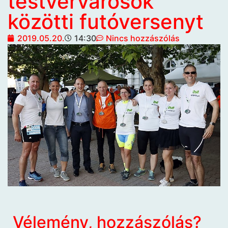
testvérvárosok
közötti futóversenyt
2019.05.20.
14:30
Nincs hozzászólás
Vélemény, hozzászólás?