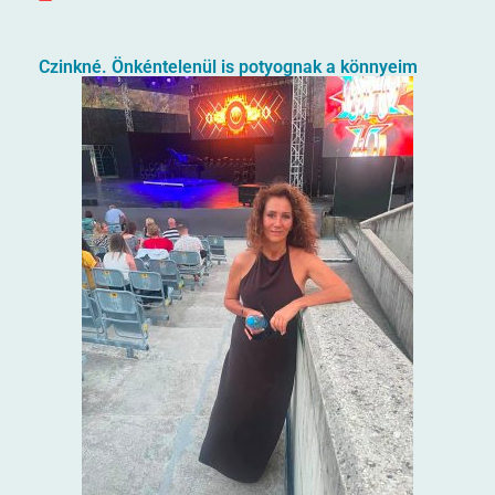
Czinkné. Önkéntelenül is potyognak a könnyeim