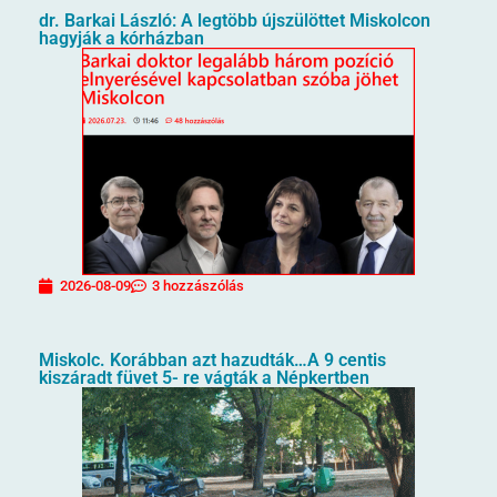
dr. Barkai László: A legtöbb újszülöttet Miskolcon
hagyják a kórházban
2026-08-09
3 hozzászólás
Miskolc. Korábban azt hazudták…A 9 centis
kiszáradt füvet 5- re vágták a Népkertben