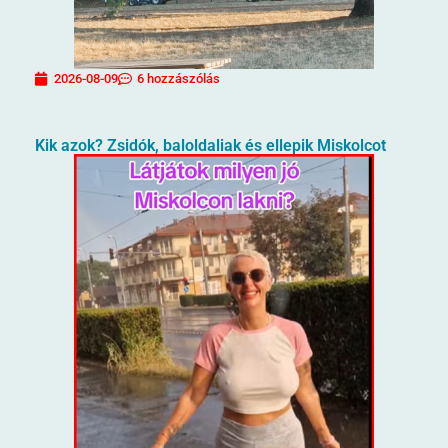
2026-08-09
6 hozzászólás
Kik azok? Zsidók, baloldaliak és ellepik Miskolcot