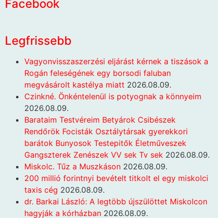
Facebook
Legfrissebb
Vagyonvisszaszerzési eljárást kérnek a tiszások a
Rogán feleségének egy borsodi faluban
megvásárolt kastélya miatt
2026.08.09.
Czinkné. Önkéntelenül is potyognak a könnyeim
2026.08.09.
Barataim Testvéreim Betyárok Csibészek
Rendőrök Focisták Osztálytársak gyerekkori
barátok Bunyosok Testepitők Életműveszek
Gangszterek Zenészek VV sek Tv sek
2026.08.09.
Miskolc. Tűz a Muszkáson
2026.08.09.
200 millió forintnyi bevételt titkolt el egy miskolci
taxis cég
2026.08.09.
dr. Barkai László: A legtöbb újszülöttet Miskolcon
hagyják a kórházban
2026.08.09.