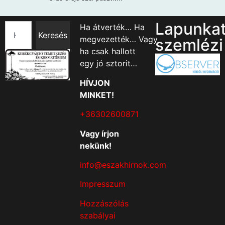
Lapunka
Ha átverték… Ha
Keresés
megvezették… Vagy
szemlézi
ha csak hallott
egy jó sztorit…
HÍVJON
MINKET!
+36302600871
Vagy írjon
nekünk!
info@eszakhirnok.com
Impresszum
Hozzászólás
szabályai