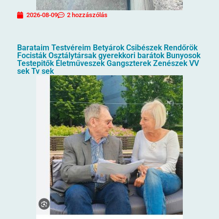
2026-08-09
2 hozzászólás
Barataim Testvéreim Betyárok Csibészek Rendőrök
Focisták Osztálytársak gyerekkori barátok Bunyosok
Testepitők Életműveszek Gangszterek Zenészek VV
sek Tv sek