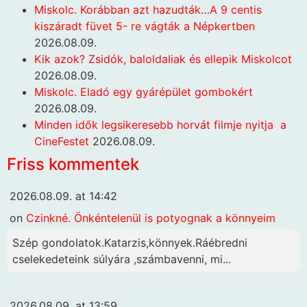
Miskolc. Korábban azt hazudták…A 9 centis
kiszáradt füvet 5- re vágták a Népkertben
2026.08.09.
Kik azok? Zsidók, baloldaliak és ellepik Miskolcot
2026.08.09.
Miskolc. Eladó egy gyárépület gombokért
2026.08.09.
Minden idők legsikeresebb horvát filmje nyitja a
CineFestet
2026.08.09.
Friss kommentek
2026.08.09. at 14:42
on
Czinkné. Önkéntelenül is potyognak a könnyeim
Szép gondolatok.Katarzis,könnyek.Ráébredni
cselekedeteink súlyára ,számbavenni, mi...
2026.08.09. at 13:59