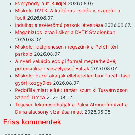
Everybody out. Küldjél
2026.08.07.
Miskolc-DVTK. A kaftános zsidók is szeretik a
focit
2026.08.07.
Indulhat a szélerőmű parkok létesítése
2026.08.07.
Magabiztos izraeli siker a DVTK Stadionban
2026.08.07.
Miskolc. Ideiglenesen megszűnik a Petőfi téri
parkoló
2026.08.07.
A nyári vakáció eddigi formái megterhelővé,
potenciálisan veszélyessé váltak
2026.08.07.
Miskolc. Ezzel akarják ellehetetleníteni Tocát -lásd
győri közgyűlés
2026.08.07.
Pedofília miatt elítélt tanárt szúrt ki Tusványoson
Szabó Tímea
2026.08.07.
Teljesen lekapcsolhatják a Paksi Atomerőművet a
Duna alacsony vízállása miatt
2026.08.06.
Friss kommentek