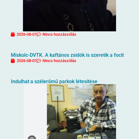
2026-08-07
Nincs hozzászólás
Miskolc-DVTK. A kaftános zsidók is szeretik a focit
2026-08-07
Nincs hozzászólás
Indulhat a szélerőmű parkok létesítése