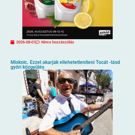
2026-08-07
Nincs hozzászólás
Miskolc. Ezzel akarják ellehetetleníteni Tocát -lásd
győri közgyűlés