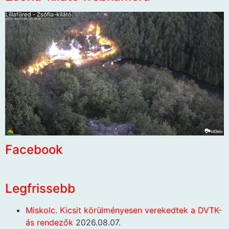
Facebook
Legfrissebb
Miskolc. Kicsit körülményesen verekedtek a DVTK-
ás rendezők
2026.08.07.