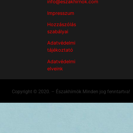
info@eszakhirnok.com
Impresszum
Hozzászólás
szabályai
Adatvédelmi
tájékoztató
Adatvédelmi
elveink
Copyright © 2020. – Északhírnök Minden jog fenntartva!