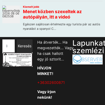
Lapunka
Ha átverték… Ha
Keresés
megvezették… Vagy
szemlézi
ha csak hallott
egy jó sztorit…
HÍVJON
MINKET!
+36302600871
Vagy írjon
nekünk!