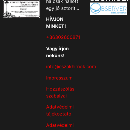
ha csak hallott
egy jó sztorit…
HÍVJON
MINKET!
+36302600871
Vagy írjon
nekünk!
info@eszakhirnok.com
Impresszum
Hozzászólás
szabályai
Adatvédelmi
tájékoztató
Adatvédelmi