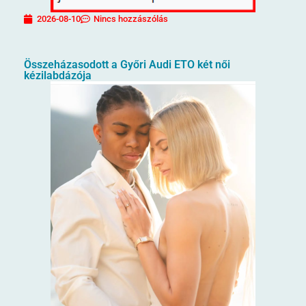
2026-08-10
Nincs hozzászólás
Összeházasodott a Győri Audi ETO két női
kézilabdázója