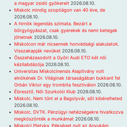
a magyar zsidó gyökereit
2026.08.10.
Miskolc mindig szopóágon van 40 éve, de
2026.08.10.
A hirnök legendás szimata. Bezárt a
bőrgyógyászat, csak gyerekek és nemi betegek
jöhetnek
2026.08.10.
Miskolcon már nicsennek honvédségi alakulatok.
Visszakapják nevüket
2026.08.10.
Összeházasodott a Győri Audi ETO két női
kézilabdázója
2026.08.10.
Universitas Miskolcinensis Alapítvány volt
elnökének Dr. Világinak társaságában bukkant fel
Orbán Viktor egy trombita fesztiválon
2026.08.10.
Ébresztő. Női Szurkolói Klub
2026.08.10.
Miskolc. Nem tűnt el a Bagolyvár, sőt kibérelheted
2026.08.10.
Miskolc. DVTK. Pénzügyi nehézségekre hivatkozva
megköszönték a munkámat
2026.08.10.
Miskolci Pletyka. Pékséget nyit az Anyukám