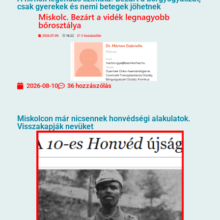
csak gyerekek és nemi betegek jöhetnek
2026-08-10
36 hozzászólás
Miskolcon már nicsennek honvédségi alakulatok.
Visszakapják nevüket