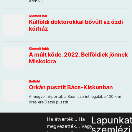
Lapunka
Ha átverték… Ha
megvezették… Vagy
szemlézi