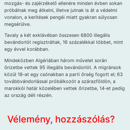
mozgás- és zajérzékelő ellenére minden évben sokan
próbálnak meg átkelni, illetve jutnak is át a védelmi
vonalon, a kerítések pengéi miatt gyakran súlyosan
megsérülve.
Tavaly a két exklávéban összesen 6800 illegális
bevándorlót regisztráltak, 16 százalékkal többet, mint
egy évvel korábban.
Mindeközben Algériában három művelet során
őrizetbe vettek 95 illegális bevándorlót. A migránsok
közül 18-at egy csónakban a parti őrség fogott el; 63
továbbvándorlással próbálkozót a szárazföldön, a
marokkói határ közelében vettek őrizetbe, 14-et pedig
az ország déli részén.
Vélemény, hozzászólás?