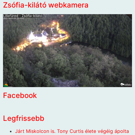
Zsófia-kilátó webkamera
Facebook
Legfrissebb
Járt Miskolcon is. Tony Curtis élete végéig ápolta