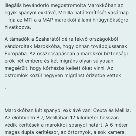
illegális bevándorló megostromolta Marokkóban az
egyik spanyol exklávé, Melilla határkerítését vasárnap
– írja az MTI a a MAP marokkói állami hírügynökségre
hivatkozva.
A támadók a Szaharától délre fekvő országokból
vándoroltak Marokkóba, hogy onnan továbbjussanak
Európába. Az összecsapásban a marokkói biztonsági
erők hét embere és két migráns olyan súlyosan
megsérült, hogy kórházba kellett őket vinni. Az
ostromlók közül negyven migránst őrizetbe vettek
.
Marokkóban két spanyol exklávé van: Ceuta és Melilla.
Az előbbiben 8,7, Melillában 12 kilométer hosszan
védik kerítések a marokkói-spanyol határt. A 6 méter
magas dupla kerítéssor, az őrtornyok, a sok kamera,