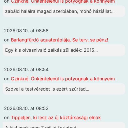
on
Czinkné. Önkéntelenül is potyognak a könnyeim
zabáld halálra magad szerbiában, mohó háziállat...
2026.08.10. at 08:58
on
Barlangfürdő aquaterápiája. Se terv, se pénz!
Egy kis olvasnivaló zalkás zülledék: 2015...
2026.08.10. at 08:54
on
Czinkné. Önkéntelenül is potyognak a könnyeim
Szóval a testvéredet is ezért szúrtad...
2026.08.10. at 08:53
on
Tippeljen, ki lesz az új köztársasági elnök
A kisfiának meg 7 millió forintnyi...