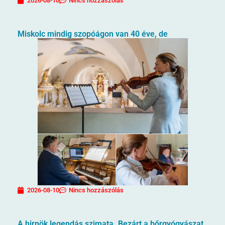
2026-08-10
Nincs hozzászólás
Miskolc mindig szopóágon van 40 éve, de
2026-08-10
Nincs hozzászólás
A hirnök legendás szimata. Bezárt a bőrgyógyászat,