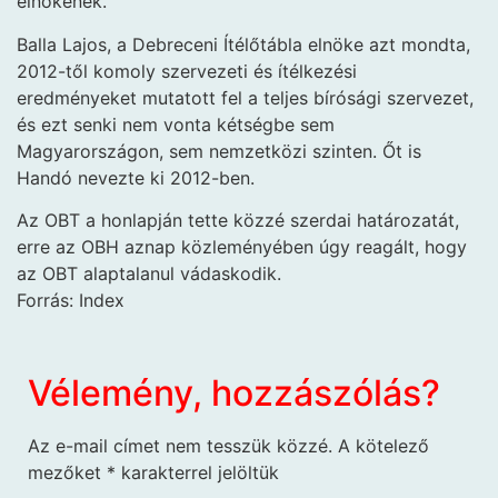
elnökének.
Balla Lajos, a Debreceni Ítélőtábla elnöke azt mondta,
2012-től komoly szervezeti és ítélkezési
eredményeket mutatott fel a teljes bírósági szervezet,
és ezt senki nem vonta kétségbe sem
Magyarországon, sem nemzetközi szinten. Őt is
Handó nevezte ki 2012-ben.
Az OBT a honlapján tette közzé szerdai határozatát,
erre az OBH aznap közleményében úgy reagált, hogy
az OBT alaptalanul vádaskodik.
Forrás: Index
Vélemény, hozzászólás?
Az e-mail címet nem tesszük közzé.
A kötelező
mezőket
*
karakterrel jelöltük