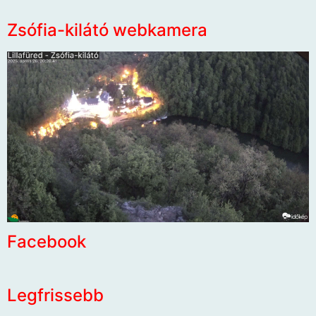
Zsófia-kilátó webkamera
Facebook
Legfrissebb