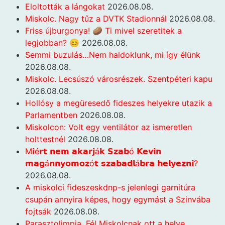
Eloltották a lángokat
2026.08.08.
Miskolc. Nagy tűz a DVTK Stadionnál
2026.08.08.
Friss újburgonya! 🥔 Ti mivel szeretitek a
legjobban? 😊
2026.08.08.
Semmi buzulás…Nem haldoklunk, mi így élünk
2026.08.08.
Miskolc. Lecsúszó városrészek. Szentpéteri kapu
2026.08.08.
Hollósy a megüresedő fideszes helyekre utazik a
Parlamentben
2026.08.08.
Miskolcon: Volt egy ventilátor az ismeretlen
holttestnél
2026.08.08.
M𝗶é𝗿𝘁 𝗻𝗲𝗺 𝗮𝗸𝗮𝗿𝗷á𝗸 𝗦𝘇𝗮𝗯ó 𝗞𝗲𝘃𝗶𝗻
𝗺𝗮𝗴á𝗻𝗻𝘆𝗼𝗺𝗼𝘇ó𝘁 𝘀𝘇𝗮𝗯𝗮𝗱𝗹á𝗯𝗿𝗮 𝗵𝗲𝗹𝘆𝗲𝘇𝗻𝗶?
2026.08.08.
A miskolci fideszeskdnp-s jelenlegi garnitúra
csupán annyira képes, hogy egymást a Szinvába
fojtsák
2026.08.08.
Parasztolimpia. Fél Miskolcnak ott a helye…