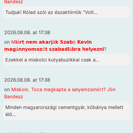
Bandesz
Tudjuk! Rólad szól az északhírnök "Volt...
2026.08.08. at 17:38
on
M𝗶é𝗿𝘁 𝗻𝗲𝗺 𝗮𝗸𝗮𝗿𝗷á𝗸 𝗦𝘇𝗮𝗯ó 𝗞𝗲𝘃𝗶𝗻
𝗺𝗮𝗴á𝗻𝗻𝘆𝗼𝗺𝗼𝘇ó𝘁 𝘀𝘇𝗮𝗯𝗮𝗱𝗹á𝗯𝗿𝗮 𝗵𝗲𝗹𝘆𝗲𝘇𝗻𝗶?
Ezekkel a miskolci kutyabuzikkal csak a...
2026.08.08. at 17:38
on
Miskolc. Toca megkapta a selyemzsinórt? Jön
Bandesz
Minden magyarországi cementgyár, kőbánya mellett
élő...