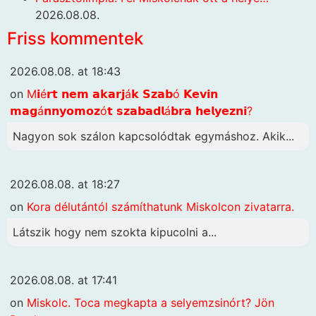
2026.08.08.
Friss kommentek
2026.08.08. at 18:43
on
M𝗶é𝗿𝘁 𝗻𝗲𝗺 𝗮𝗸𝗮𝗿𝗷á𝗸 𝗦𝘇𝗮𝗯ó 𝗞𝗲𝘃𝗶𝗻
𝗺𝗮𝗴á𝗻𝗻𝘆𝗼𝗺𝗼𝘇ó𝘁 𝘀𝘇𝗮𝗯𝗮𝗱𝗹á𝗯𝗿𝗮 𝗵𝗲𝗹𝘆𝗲𝘇𝗻𝗶?
Nagyon sok szálon kapcsolódtak egymáshoz. Akik...
2026.08.08. at 18:27
on
Kora délutántól számíthatunk Miskolcon zivatarra.
Látszik hogy nem szokta kipucolni a...
2026.08.08. at 17:41
on
Miskolc. Toca megkapta a selyemzsinórt? Jön