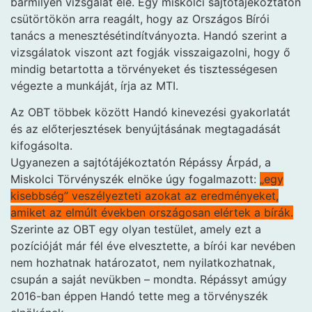
bármilyen vizsgálat elé. Egy miskolci sajtótájékoztatón
csütörtökön arra reagált, hogy az Országos Bírói
tanács a menesztésétindítványozta. Handó szerint a
vizsgálatok viszont azt fogják visszaigazolni, hogy ő
mindig betartotta a törvényeket és tisztességesen
végezte a munkáját, írja az MTI.
Az OBT többek között Handó kinevezési gyakorlatát
és az előterjesztések benyújtásának megtagadását
kifogásolta.
Ugyanezen a sajtótájékoztatón Répássy Árpád, a
Miskolci Törvényszék elnöke úgy fogalmazott:
„egy
kisebbség” veszélyezteti azokat az eredményeket,
amiket az elmúlt években országosan elértek a bírák.
Szerinte az OBT egy olyan testület, amely ezt a
pozícióját már fél éve elvesztette, a bírói kar nevében
nem hozhatnak határozatot, nem nyilatkozhatnak,
csupán a saját nevükben – mondta. Répássyt amúgy
2016-ban éppen Handó tette meg a törvényszék