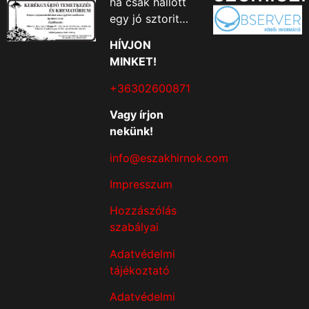
ha csak hallott
egy jó sztorit…
HÍVJON
MINKET!
+36302600871
Vagy írjon
nekünk!
info@eszakhirnok.com
Impresszum
Hozzászólás
szabályai
Adatvédelmi
tájékoztató
Adatvédelmi