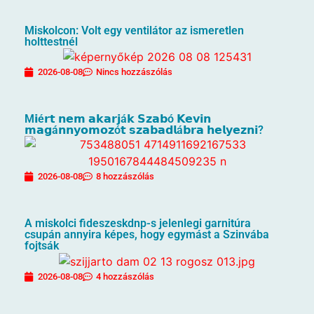
Miskolcon: Volt egy ventilátor az ismeretlen
holttestnél
2026-08-08
Nincs hozzászólás
M𝗶é𝗿𝘁 𝗻𝗲𝗺 𝗮𝗸𝗮𝗿𝗷á𝗸 𝗦𝘇𝗮𝗯ó 𝗞𝗲𝘃𝗶𝗻
𝗺𝗮𝗴á𝗻𝗻𝘆𝗼𝗺𝗼𝘇ó𝘁 𝘀𝘇𝗮𝗯𝗮𝗱𝗹á𝗯𝗿𝗮 𝗵𝗲𝗹𝘆𝗲𝘇𝗻𝗶?
2026-08-08
8 hozzászólás
A miskolci fideszeskdnp-s jelenlegi garnitúra
csupán annyira képes, hogy egymást a Szinvába
fojtsák
2026-08-08
4 hozzászólás