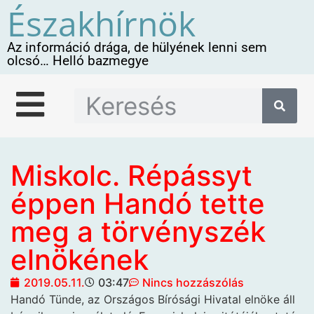
Északhírnök
Az információ drága, de hülyének lenni sem
olcsó… Helló bazmegye
Miskolc. Répássyt
éppen Handó tette
meg a törvényszék
elnökének
2019.05.11.
03:47
Nincs hozzászólás
Handó Tünde, az Országos
Bírósági Hivatal elnöke áll