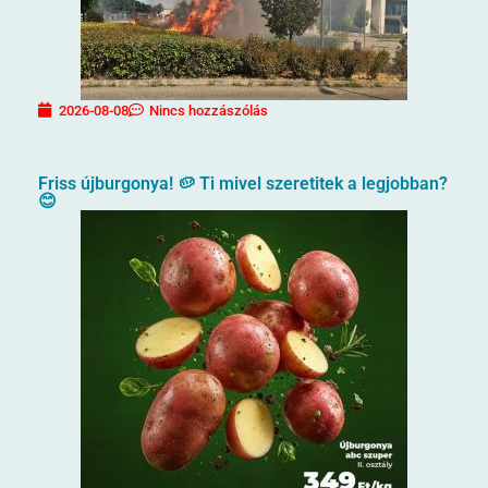
2026-08-08
Nincs hozzászólás
Friss újburgonya! 🥔 Ti mivel szeretitek a legjobban?
😊