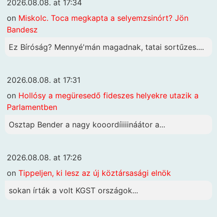
2026.08.08. at 17:34
on
Miskolc. Toca megkapta a selyemzsinórt? Jön
Bandesz
Ez Bíróság? Mennyé'mán magadnak, tatai sortűzes....
2026.08.08. at 17:31
on
Hollósy a megüresedő fideszes helyekre utazik a
Parlamentben
Osztap Bender a nagy kooordíiiiináátor a...
2026.08.08. at 17:26
on
Tippeljen, ki lesz az új köztársasági elnök
sokan írták a volt KGST országok...