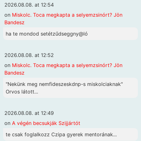
2026.08.08. at 12:54
on
Miskolc. Toca megkapta a selyemzsinórt? Jön
Bandesz
ha te mondod setétzűdseggny@ló
2026.08.08. at 12:52
on
Miskolc. Toca megkapta a selyemzsinórt? Jön
Bandesz
"Nekünk meg nemfideszeskdnp-s miskolciaknak"
Orvos látott...
2026.08.08. at 12:49
on
A végén becsukják Szijjártót
te csak foglalkozz Czipa gyerek mentorának...