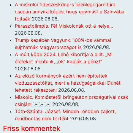
A miskolci fideszeskdnp-s jelenlegi garnitúra
csupán annyira képes, hogy egymást a Szinvába
fojtsák
2026.08.08.
Parasztolimpia. Fél Miskolcnak ott a helye…
2026.08.08.
Trump kezében vagyunk. 100%-os vámmal
sújthatnák Magyarországot is
2026.08.08.
A múlt köde 2024. Lehó kiborítja a bilit. „Mi
életeket mentünk, „ők” kapják a pénzt”
2026.08.08.
Az előző kormányok azért nem építettek
vízduzzasztókat, mert a hazugságaikkal Dunát
lehetett rekeszteni
2026.08.08.
Miskolc. Komlóstetői bringaúton országútival csak
csínján! ☠️☠️☠️
2026.08.08.
Tóth-Szántai József. Minden rendben zajlott,
rendbontás nem történt
2026.08.08.
Friss kommentek