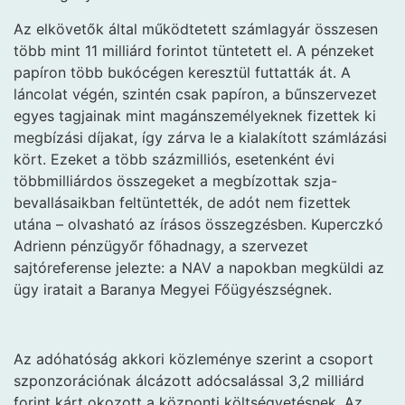
Az elkövetők által működtetett számlagyár összesen
több mint 11 milliárd forintot tüntetett el. A pénzeket
papíron több bukócégen keresztül futtatták át. A
láncolat végén, szintén csak papíron, a bűnszervezet
egyes tagjainak mint magánszemélyeknek fizettek ki
megbízási díjakat, így zárva le a kialakított számlázási
kört. Ezeket a több százmilliós, esetenként évi
többmilliárdos összegeket a megbízottak szja-
bevallásaikban feltüntették, de adót nem fizettek
utána – olvasható az írásos összegzésben. Kuperczkó
Adrienn pénzügyőr főhadnagy, a szervezet
sajtóreferense jelezte: a NAV a napokban megküldi az
ügy iratait a Baranya Megyei Főügyészségnek.
Az adóhatóság akkori közleménye szerint a csoport
szponzorációnak álcázott adócsalással 3,2 milliárd
forint kárt okozott a központi költségvetésnek. Az