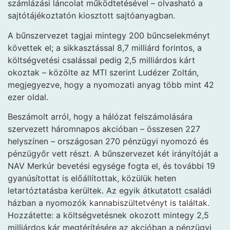
számlázási láncolat működtetésével – olvasható a
sajtótájékoztatón kiosztott sajtóanyagban.
A bűnszervezet tagjai mintegy 200 bűncselekményt
követtek el; a sikkasztással 8,7 milliárd forintos, a
költségvetési csalással pedig 2,5 milliárdos kárt
okoztak – közölte az MTI szerint Ludézer Zoltán,
megjegyezve, hogy a nyomozati anyag több mint 42
ezer oldal.
Beszámolt arról, hogy a hálózat felszámolására
szervezett háromnapos akcióban – összesen 227
helyszínen – országosan 270 pénzügyi nyomozó és
pénzügyőr vett részt. A bűnszervezet két irányítóját a
NAV Merkúr bevetési egysége fogta el, és további 19
gyanúsítottat is előállítottak, közülük heten
letartóztatásba kerültek. Az egyik átkutatott családi
házban a nyomozók
kannabiszültetvényt is találtak.
Hozzátette: a költségvetésnek okozott mintegy 2,5
milliárdos kár megtérítésére az akcióban a pénzügyi