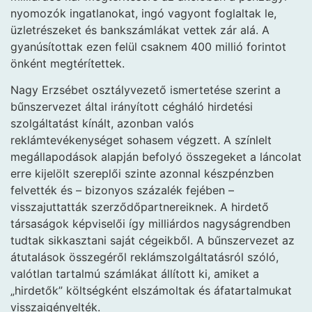
nyomozók ingatlanokat, ingó vagyont foglaltak le,
üzletrészeket és bankszámlákat vettek zár alá. A
gyanúsítottak ezen felül csaknem 400 millió forintot
önként megtérítettek.
Nagy Erzsébet osztályvezető ismertetése szerint a
bűnszervezet által irányított cégháló hirdetési
szolgáltatást kínált, azonban valós
reklámtevékenységet sohasem végzett. A színlelt
megállapodások alapján befolyó összegeket a láncolat
erre kijelölt szereplői szinte azonnal készpénzben
felvették és – bizonyos százalék fejében –
visszajuttatták szerződőpartnereiknek. A hirdető
társaságok képviselői így milliárdos nagyságrendben
tudtak sikkasztani saját cégeikből. A bűnszervezet az
átutalások összegéről reklámszolgáltatásról szóló,
valótlan tartalmú számlákat állított ki, amiket a
„hirdetők” költségként elszámoltak és áfatartalmukat
visszaigényelték.