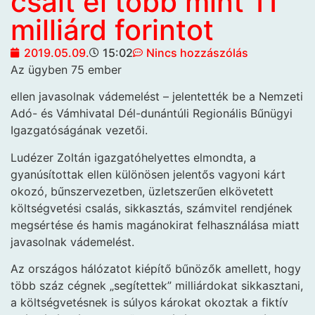
csalt el több mint 11
milliárd forintot
2019.05.09.
15:02
Nincs hozzászólás
Az ügyben 75 ember
ellen javasolnak vádemelést – jelentették be a Nemzeti
Adó- és Vámhivatal Dél-dunántúli Regionális Bűnügyi
Igazgatóságának vezetői.
Ludézer Zoltán igazgatóhelyettes elmondta, a
gyanúsítottak ellen különösen jelentős vagyoni kárt
okozó, bűnszervezetben, üzletszerűen elkövetett
költségvetési csalás, sikkasztás, számvitel rendjének
megsértése és hamis magánokirat felhasználása miatt
javasolnak vádemelést.
Az országos hálózatot kiépítő bűnözők amellett, hogy
több száz cégnek „segítettek” milliárdokat sikkasztani,
a költségvetésnek is súlyos károkat okoztak a fiktív