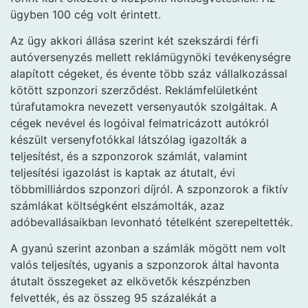
ügyben 100 cég volt érintett.
Az ügy akkori állása szerint két szekszárdi férfi
autóversenyzés mellett reklámügynöki tevékenységre
alapított cégeket, és évente több száz vállalkozással
kötött szponzori szerződést. Reklámfelületként
túrafutamokra nevezett versenyautók szolgáltak. A
cégek nevével és logóival felmatricázott autókról
készült versenyfotókkal látszólag igazolták a
teljesítést, és a szponzorok számlát, valamint
teljesítési igazolást is kaptak az átutalt, évi
többmilliárdos szponzori díjról. A szponzorok a fiktív
számlákat költségként elszámolták, azaz
adóbevallásaikban levonható tételként szerepeltették.
A gyanú szerint azonban a számlák mögött nem volt
valós teljesítés, ugyanis a szponzorok által havonta
átutalt összegeket az elkövetők készpénzben
felvették, és az összeg 95 százalékát a