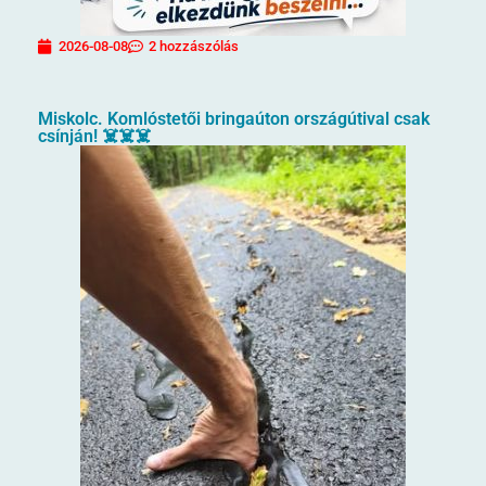
2026-08-08
2 hozzászólás
Miskolc. Komlóstetői bringaúton országútival csak
csínján! ☠️☠️☠️