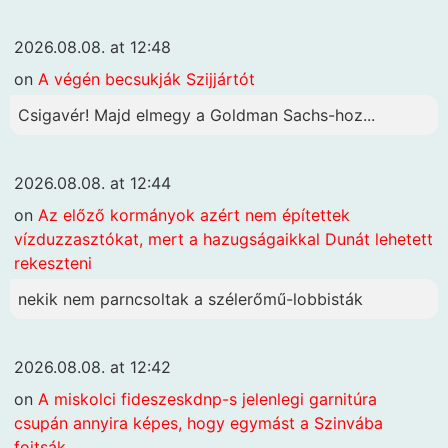
2026.08.08. at 12:48
on
A végén becsukják Szijjártót
Csigavér! Majd elmegy a Goldman Sachs-hoz...
2026.08.08. at 12:44
on
Az előző kormányok azért nem építettek
vízduzzasztókat, mert a hazugságaikkal Dunát lehetett
rekeszteni
nekik nem parncsoltak a szélerőmű-lobbisták
2026.08.08. at 12:42
on
A miskolci fideszeskdnp-s jelenlegi garnitúra
csupán annyira képes, hogy egymást a Szinvába
fojtsák