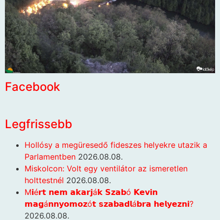
Facebook
Legfrissebb
Hollósy a megüresedő fideszes helyekre utazik a
Parlamentben
2026.08.08.
Miskolcon: Volt egy ventilátor az ismeretlen
holttestnél
2026.08.08.
M𝗶é𝗿𝘁 𝗻𝗲𝗺 𝗮𝗸𝗮𝗿𝗷á𝗸 𝗦𝘇𝗮𝗯ó 𝗞𝗲𝘃𝗶𝗻
𝗺𝗮𝗴á𝗻𝗻𝘆𝗼𝗺𝗼𝘇ó𝘁 𝘀𝘇𝗮𝗯𝗮𝗱𝗹á𝗯𝗿𝗮 𝗵𝗲𝗹𝘆𝗲𝘇𝗻𝗶?
2026.08.08.