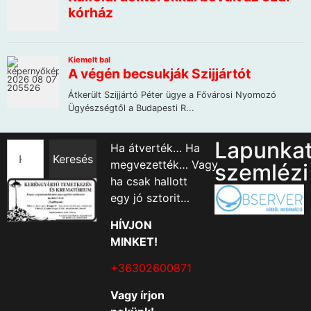
Lapunka
Ha átverték… Ha
Keresés
megvezették… Vagy
szemlézi
ha csak hallott
egy jó sztorit…
HÍVJON
MINKET!
+36302600871
Vagy írjon