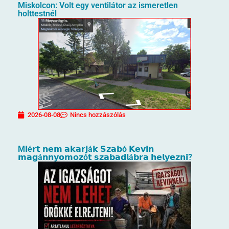
Miskolcon: Volt egy ventilátor az ismeretlen
holttestnél
2026-08-08
Nincs hozzászólás
M𝗶é𝗿𝘁 𝗻𝗲𝗺 𝗮𝗸𝗮𝗿𝗷á𝗸 𝗦𝘇𝗮𝗯ó 𝗞𝗲𝘃𝗶𝗻
𝗺𝗮𝗴á𝗻𝗻𝘆𝗼𝗺𝗼𝘇ó𝘁 𝘀𝘇𝗮𝗯𝗮𝗱𝗹á𝗯𝗿𝗮 𝗵𝗲𝗹𝘆𝗲𝘇𝗻𝗶?