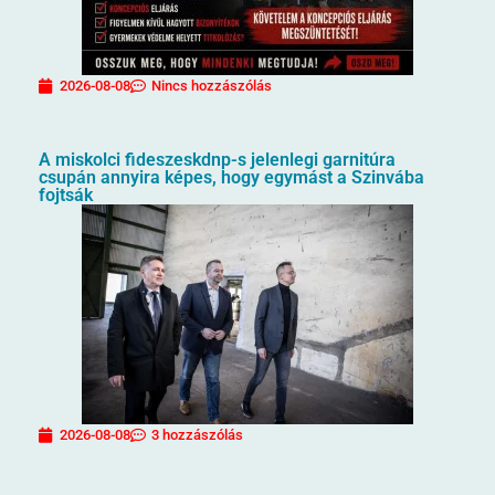
2026-08-08
Nincs hozzászólás
A miskolci fideszeskdnp-s jelenlegi garnitúra
csupán annyira képes, hogy egymást a Szinvába
fojtsák
2026-08-08
3 hozzászólás