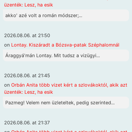
üzenték: Lesz, ha esik
akko' azé volt a román módszer;...
2026.08.06. at 21:50
on
Lontay. Kiszáradt a Bózsva-patak Széphalomnál
Áraggyá'mán Lontay. Mit tudsz a vizügyi...
2026.08.06. at 21:45
on
Orbán Anita több vizet kért a szlovákoktól, akik azt
üzenték: Lesz, ha esik
Pazmeg! Velem nem üzleteltek, pedig szerinted...
2026.08.06. at 21:37
on
Orbán Anita több vizet kért a szlovákoktól, akik azt