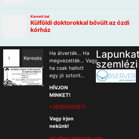
Lapunka
Ha átverték… Ha
Keresés
megvezették… Vagy
szemlézi
ha csak hallott
egy jó sztorit…
HÍVJON
MINKET!
+36302600871
Vagy írjon
nekünk!
info@eszakhirnok.com