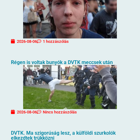
2026-08-06
1 hozzászólás
Régen is voltak bunyók a DVTK meccsek után
2026-08-06
Nincs hozzászólás
DVTK. Ma szigorúság lesz, a külföldi szurkolók
elkezdtek trükközni