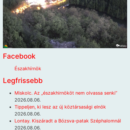
Facebook
Északhírnök
Legfrissebb
Miskolc. Az „északhirnököt nem olvassa senki”
2026.08.06.
Tippeljen, ki lesz az új köztársasági elnök
2026.08.06.
Lontay. Kiszáradt a Bózsva-patak Széphalomnál
2026.08.06.