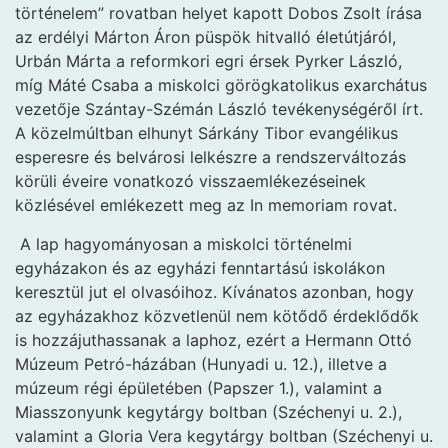
történelem” rovatban helyet kapott Dobos Zsolt írása
az erdélyi Márton Áron püspök hitvalló életútjáról,
Urbán Márta a reformkori egri érsek Pyrker László,
míg Máté Csaba a miskolci görögkatolikus exarchátus
vezetője Szántay-Szémán László tevékenységéről írt.
A közelmúltban elhunyt Sárkány Tibor evangélikus
esperesre és belvárosi lelkészre a rendszerváltozás
körüli éveire vonatkozó visszaemlékezéseinek
közlésével emlékezett meg az In memoriam rovat.
A lap hagyományosan a miskolci történelmi
egyházakon és az egyházi fenntartású iskolákon
keresztül jut el olvasóihoz. Kívánatos azonban, hogy
az egyházakhoz közvetlenül nem kötődő érdeklődők
is hozzájuthassanak a laphoz, ezért a Hermann Ottó
Múzeum Petró-házában (Hunyadi u. 12.), illetve a
múzeum régi épületében (Papszer 1.), valamint a
Miasszonyunk kegytárgy boltban (Széchenyi u. 2.),
valamint a Gloria Vera kegytárgy boltban (Széchenyi u.