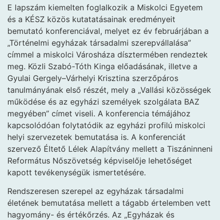
E lapszám kiemelten foglalkozik a Miskolci Egyetem
és a KÉSZ közös kutatatásainak eredményeit
bemutató konferenciával, melyet ez év februárjában a
„Történelmi egyházak társadalmi szerepvállalása”
címmel a miskolci Városháza dísztermében rendeztek
meg. Közli Szabó-Tóth Kinga előadásának, illetve a
Gyulai Gergely–Várhelyi Krisztina szerzőpáros
tanulmányának első részét, mely a „Vallási közösségek
működése és az egyházi személyek szolgálata BAZ
megyében” címet viseli. A konferencia témájához
kapcsolódóan folytatódik az egyházi profilú miskolci
helyi szervezetek bemutatása is. A konferenciát
szervező Éltető Lélek Alapítvány mellett a Tiszáninneni
Református Nőszövetség képviselője lehetőséget
kapott tevékenységük ismertetésére.
Rendszeresen szerepel az egyházak társadalmi
életének bemutatása mellett a tágabb értelemben vett
hagyomány- és értékőrzés. Az „Egyházak és