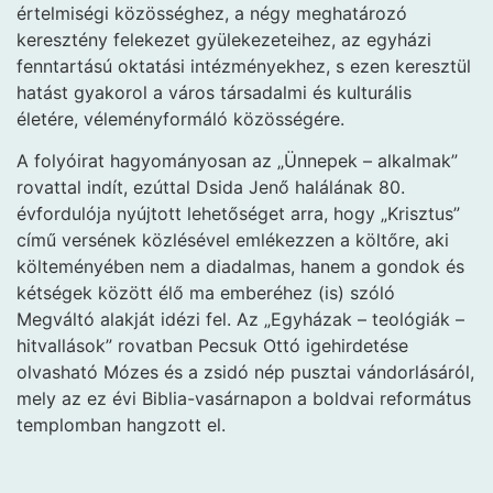
értelmiségi közösséghez, a négy meghatározó
keresztény felekezet gyülekezeteihez, az egyházi
fenntartású oktatási intézményekhez, s ezen keresztül
hatást gyakorol a város társadalmi és kulturális
életére, véleményformáló közösségére.
A folyóirat hagyományosan az „Ünnepek – alkalmak”
rovattal indít, ezúttal Dsida Jenő halálának 80.
évfordulója nyújtott lehetőséget arra, hogy „Krisztus”
című versének közlésével emlékezzen a költőre, aki
költeményében nem a diadalmas, hanem a gondok és
kétségek között élő ma emberéhez (is) szóló
Megváltó alakját idézi fel. Az „Egyházak – teológiák –
hitvallások” rovatban Pecsuk Ottó igehirdetése
olvasható Mózes és a zsidó nép pusztai vándorlásáról,
mely az ez évi Biblia-vasárnapon a boldvai református
templomban hangzott el.