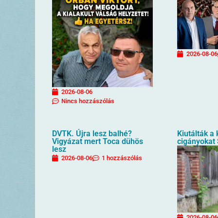
2026-08-06
2026-08-06
Nincs hozzászólás
DVTK. Újra lesz balhé?
Kiutálták a
Vigyázat mert Toca dühös
cigányokat
lesz
2026-08-06
1 hozzászólás
2026-08-06