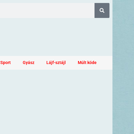
Sport
Gyász
Lájf-sztájl
Múlt köde