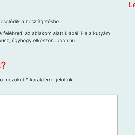
L
csolódik a beszélgetésbe.
Ha felébred, az ablakom alatt kiabál. Ha a kutyám
 busz, úgyhogy elköszön. boon.hu
s?
ző mezőket
*
karakterrel jelöltük