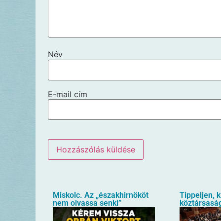
Név
E-mail cím
Miskolc. Az „északhirnököt
Tippeljen, k
nem olvassa senki”
köztársaság