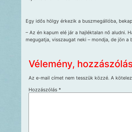
Egy idős hölgy érkezik a buszmegállóba, bekap
– Az én kapum elé jár a hajléktalan nő aludni. 
megugatja, vissza­ugat neki – mondja, de jön a
Vélemény, hozzászólá
Az e-mail címet nem tesszük közzé.
A kötele
Hozzászólás
*