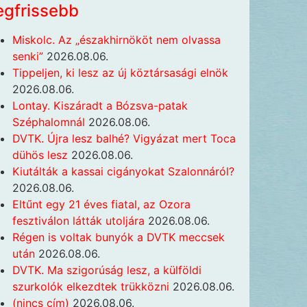
egfrissebb
Miskolc. Az „északhirnököt nem olvassa
senki”
2026.08.06.
Tippeljen, ki lesz az új köztársasági elnök
2026.08.06.
Lontay. Kiszáradt a Bózsva-patak
Széphalomnál
2026.08.06.
DVTK. Újra lesz balhé? Vigyázat mert Toca
dühös lesz
2026.08.06.
Kiutálták a kassai cigányokat Szalonnáról?
2026.08.06.
Eltűnt egy 21 éves fiatal, az Ozora
fesztiválon látták utoljára
2026.08.06.
Régen is voltak bunyók a DVTK meccsek
után
2026.08.06.
DVTK. Ma szigorúság lesz, a külföldi
szurkolók elkezdtek trükközni
2026.08.06.
(nincs cím)
2026.08.06.