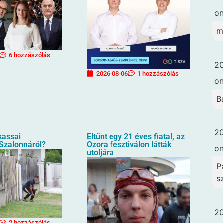
o
m
6 hozzászólás
20
2026-08-06
1 hozzászólás
o
B
20
 kassai
Eltűnt egy 21 éves fiatal, az
 Szalonnáról?
Ozora fesztiválon látták
o
utoljára
Pa
s
20
2 hozzászólás