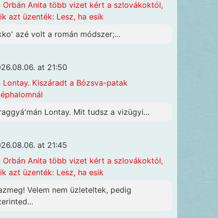
n
Orbán Anita több vizet kért a szlovákoktól,
ik azt üzenték: Lesz, ha esik
kko' azé volt a román módszer;...
26.08.06. at 21:50
n
Lontay. Kiszáradt a Bózsva-patak
éphalomnál
raggyá'mán Lontay. Mit tudsz a vizügyi...
26.08.06. at 21:45
n
Orbán Anita több vizet kért a szlovákoktól,
ik azt üzenték: Lesz, ha esik
azmeg! Velem nem üzleteltek, pedig
erinted...