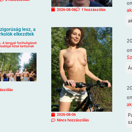
o
ak
2026-08-06
1 hozzászólás
a
igorúság lesz, a
urkolók elkezdtek
20
o
Sz
Á
20
ászólás
o
ak
P
2026-08-06
Nincs hozzászólás
sz