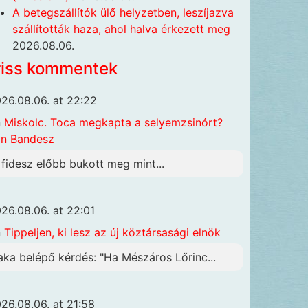
A betegszállítók ülő helyzetben, leszíjazva
szállították haza, ahol halva érkezett meg
2026.08.06.
riss kommentek
26.08.06. at 22:22
n
Miskolc. Toca megkapta a selyemzsinórt?
n Bandesz
 fidesz előbb bukott meg mint...
26.08.06. at 22:01
n
Tippeljen, ki lesz az új köztársasági elnök
aka belépő kérdés: "Ha Mészáros Lőrinc...
26.08.06. at 21:58