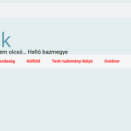
ök
 sem olcsó… Helló bazmegye
azdaság
Külföld
Tech-tudomány-kütyü
Outdoor