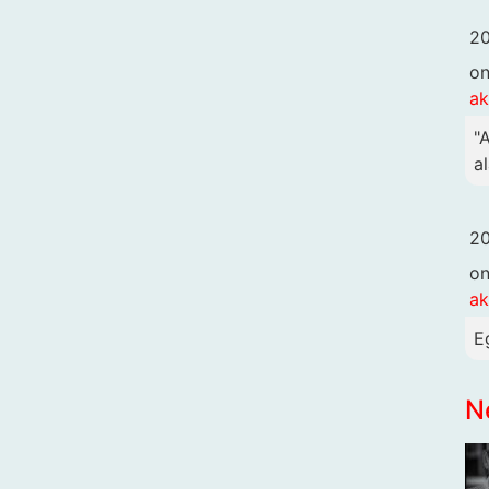
20
o
ak
"
al
20
o
ak
E
N