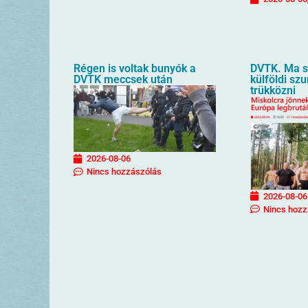
Régen is voltak bunyók a
DVTK. Ma sz
DVTK meccsek után
külföldi sz
trükközni
2026-08-06
Nincs hozzászólás
2026-08-06
Nincs hozz