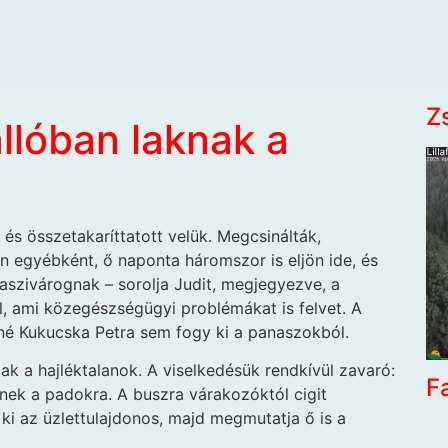
Z
llóban laknak a
 és ­összetakaríttatott velük. Megcsinálták,
n egyébként, ő naponta háromszor is eljön ide, és
szaszivárognak – sorolja Judit, megjegyezve, a
el, ami közegészségügyi problémákat is felvet. A
sné Kukucska Petra sem fogy ki a panaszokból.
tak a hajléktalanok. A viselkedésük rendkívül zavaró:
F
enek a padokra. A buszra várakozóktól cigit
 ki az üzlettulajdonos, majd megmutatja ő is a