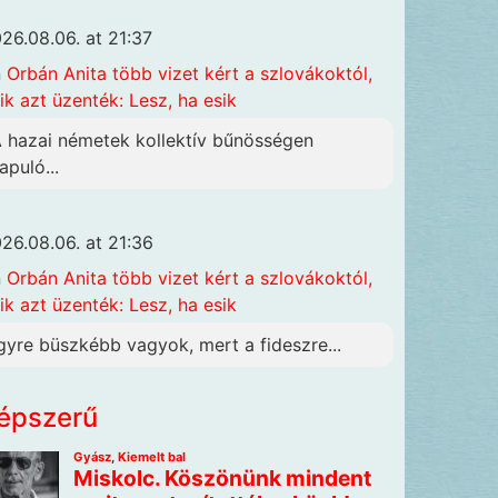
26.08.06. at 21:37
n
Orbán Anita több vizet kért a szlovákoktól,
ik azt üzenték: Lesz, ha esik
A hazai németek kollektív bűnösségen
apuló...
26.08.06. at 21:36
n
Orbán Anita több vizet kért a szlovákoktól,
ik azt üzenték: Lesz, ha esik
gyre büszkébb vagyok, mert a fideszre...
épszerű