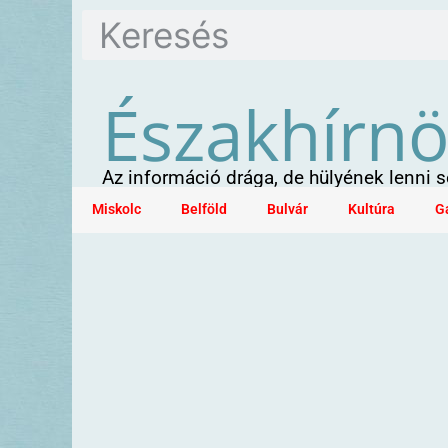
Északhírn
Az információ drága, de hülyének lenni
Miskolc
Belföld
Bulvár
Kultúra
G