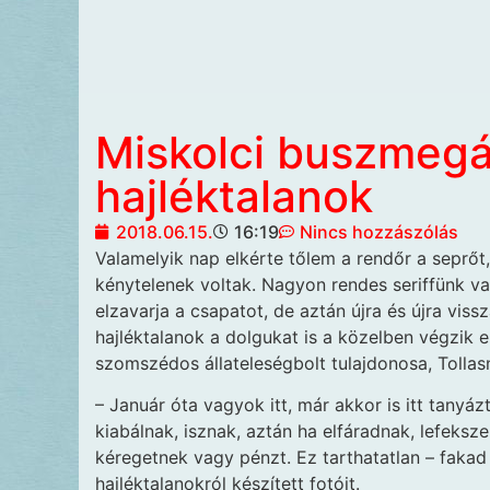
Miskolci buszmegá
hajléktalanok
2018.06.15.
16:19
Nincs hozzászólás
Valamelyik nap elkérte
tőlem a rendőr a seprőt,
kénytelenek voltak. Nagyon rendes seriffünk va
elzavarja a csapatot, de aztán újra és újra vis
hajléktalanok a dolgukat is a közelben végzik 
szomszédos állateleségbolt tulajdonosa, Tolla
– Január óta vagyok itt, már akkor is itt tanyáz
kiabálnak, isznak, aztán ha elfáradnak, lefeksz
kéregetnek vagy pénzt. Ez tarthatatlan – fakad
hajléktalanokról készített fotóit.