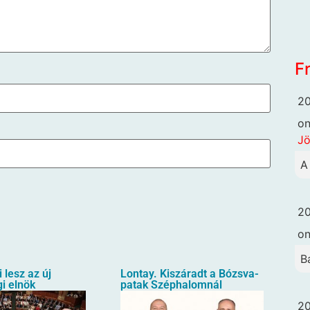
F
20
o
Jö
A
20
o
B
i lesz az új
Lontay. Kiszáradt a Bózsva-
i elnök
patak Széphalomnál
20