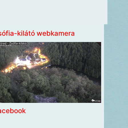
sófia-kilátó webkamera
acebook