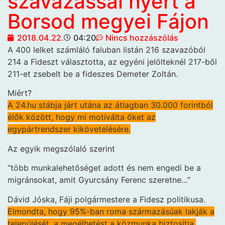
szavazással nyert a
Borsod megyei Fájon
2018.04.22.
04:20
Nincs hozzászólás
A 400 lelket számláló
faluban listán 216 szavazóból
214 a Fideszt választotta, az egyéni jelölteknél 217-ből
211-et zsebelt be a fideszes Demeter Zoltán.
Miért?
A 24.hu stábja járt utána az átlagban 30.000 forintból
élők között, hogy mi motiválta őket az
egypártrendszer kikövetelésére.
Az egyik megszólaló szerint
“több munkalehetőséget adott és nem engedi be a
migránsokat, amit Gyurcsány Ferenc szeretne…”
Dávid Jóska, Fáji polgármestere a Fidesz politikusa.
Elmondta, hogy 95%-ban roma származásúak lakják a
települését, a megélhetést a közmunka biztosítja.