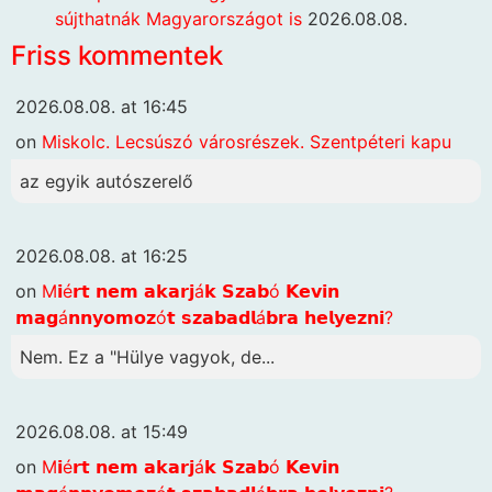
sújthatnák Magyarországot is
2026.08.08.
Friss kommentek
2026.08.08. at 16:45
on
Miskolc. Lecsúszó városrészek. Szentpéteri kapu
az egyik autószerelő
2026.08.08. at 16:25
on
M𝗶é𝗿𝘁 𝗻𝗲𝗺 𝗮𝗸𝗮𝗿𝗷á𝗸 𝗦𝘇𝗮𝗯ó 𝗞𝗲𝘃𝗶𝗻
𝗺𝗮𝗴á𝗻𝗻𝘆𝗼𝗺𝗼𝘇ó𝘁 𝘀𝘇𝗮𝗯𝗮𝗱𝗹á𝗯𝗿𝗮 𝗵𝗲𝗹𝘆𝗲𝘇𝗻𝗶?
Nem. Ez a "Hülye vagyok, de...
2026.08.08. at 15:49
on
M𝗶é𝗿𝘁 𝗻𝗲𝗺 𝗮𝗸𝗮𝗿𝗷á𝗸 𝗦𝘇𝗮𝗯ó 𝗞𝗲𝘃𝗶𝗻