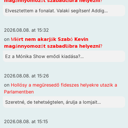
𝗺𝗮𝗴á𝗻𝗻𝘆𝗼𝗺𝗼𝘇ó𝘁 𝘀𝘇𝗮𝗯𝗮𝗱𝗹á𝗯𝗿𝗮 𝗵𝗲𝗹𝘆𝗲𝘇𝗻𝗶?
Elvesztettem a fonalat. Valaki segítsen! Addig...
2026.08.08. at 15:32
on
M𝗶é𝗿𝘁 𝗻𝗲𝗺 𝗮𝗸𝗮𝗿𝗷á𝗸 𝗦𝘇𝗮𝗯ó 𝗞𝗲𝘃𝗶𝗻
𝗺𝗮𝗴á𝗻𝗻𝘆𝗼𝗺𝗼𝘇ó𝘁 𝘀𝘇𝗮𝗯𝗮𝗱𝗹á𝗯𝗿𝗮 𝗵𝗲𝗹𝘆𝗲𝘇𝗻𝗶?
Ez a Mónika Show emődi kiadása?...
2026.08.08. at 15:26
on
Hollósy a megüresedő fideszes helyekre utazik a
Parlamentben
Szeretné, de tehetségtelen, árulja a lomjait...
2026.08.08. at 15:15