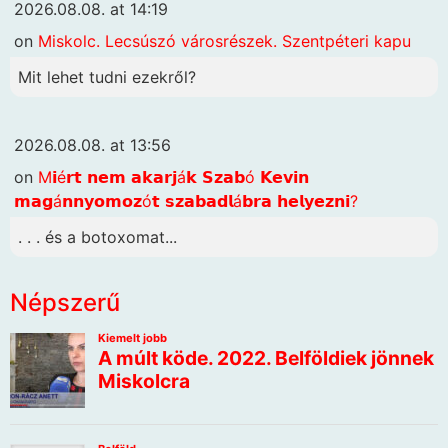
2026.08.08. at 14:19
on
Miskolc. Lecsúszó városrészek. Szentpéteri kapu
Mit lehet tudni ezekről?
2026.08.08. at 13:56
on
M𝗶é𝗿𝘁 𝗻𝗲𝗺 𝗮𝗸𝗮𝗿𝗷á𝗸 𝗦𝘇𝗮𝗯ó 𝗞𝗲𝘃𝗶𝗻
𝗺𝗮𝗴á𝗻𝗻𝘆𝗼𝗺𝗼𝘇ó𝘁 𝘀𝘇𝗮𝗯𝗮𝗱𝗹á𝗯𝗿𝗮 𝗵𝗲𝗹𝘆𝗲𝘇𝗻𝗶?
. . . és a botoxomat...
Népszerű