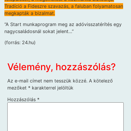
Tradíció a Fideszre szavazás, a faluban folyamatosan
megkapták a bizalmat.
“A Start munkaprogram meg az adóvisszatérítés egy
nagycsaládosnál sokat jelent…”
(forrás: 24.hu)
Vélemény, hozzászólás?
Az e-mail címet nem tesszük közzé.
A kötelező
mezőket
*
karakterrel jelöltük
Hozzászólás
*