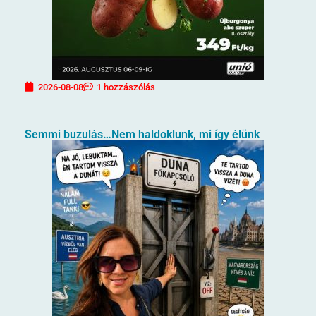
2026-08-08
1 hozzászólás
Semmi buzulás…Nem haldoklunk, mi így élünk