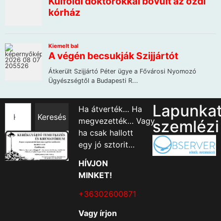
Lapunka
Ha átverték… Ha
Keresés
megvezették… Vagy
szemlézi
ha csak hallott
egy jó sztorit…
HÍVJON
MINKET!
+36302600871
Vagy írjon