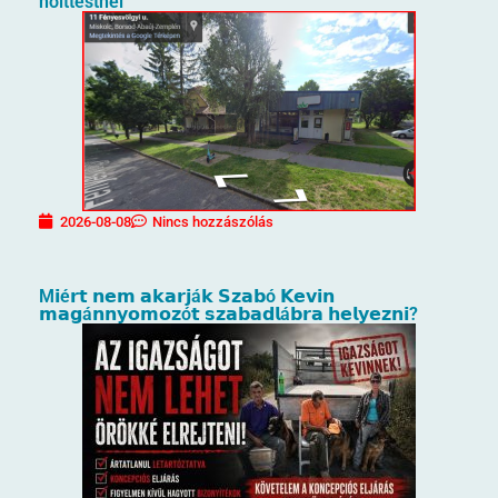
holttestnél
2026-08-08
Nincs hozzászólás
M𝗶é𝗿𝘁 𝗻𝗲𝗺 𝗮𝗸𝗮𝗿𝗷á𝗸 𝗦𝘇𝗮𝗯ó 𝗞𝗲𝘃𝗶𝗻
𝗺𝗮𝗴á𝗻𝗻𝘆𝗼𝗺𝗼𝘇ó𝘁 𝘀𝘇𝗮𝗯𝗮𝗱𝗹á𝗯𝗿𝗮 𝗵𝗲𝗹𝘆𝗲𝘇𝗻𝗶?