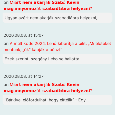
on
M𝗶é𝗿𝘁 𝗻𝗲𝗺 𝗮𝗸𝗮𝗿𝗷á𝗸 𝗦𝘇𝗮𝗯ó 𝗞𝗲𝘃𝗶𝗻
𝗺𝗮𝗴á𝗻𝗻𝘆𝗼𝗺𝗼𝘇ó𝘁 𝘀𝘇𝗮𝗯𝗮𝗱𝗹á𝗯𝗿𝗮 𝗵𝗲𝗹𝘆𝗲𝘇𝗻𝗶?
Ugyan azért nem akarják szabadlábra helyezni,...
2026.08.08. at 15:07
on
A múlt köde 2024. Lehó kiborítja a bilit. „Mi életeket
mentünk, „ők” kapják a pénzt”
Ezek szerint, szegény Leho se hallotta...
2026.08.08. at 14:27
on
M𝗶é𝗿𝘁 𝗻𝗲𝗺 𝗮𝗸𝗮𝗿𝗷á𝗸 𝗦𝘇𝗮𝗯ó 𝗞𝗲𝘃𝗶𝗻
𝗺𝗮𝗴á𝗻𝗻𝘆𝗼𝗺𝗼𝘇ó𝘁 𝘀𝘇𝗮𝗯𝗮𝗱𝗹á𝗯𝗿𝗮 𝗵𝗲𝗹𝘆𝗲𝘇𝗻𝗶?
“Bárkivel előfordulhat, hogy elítélik” - Egy...