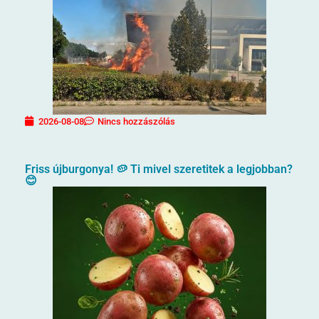
2026-08-08
Nincs hozzászólás
Friss újburgonya! 🥔 Ti mivel szeretitek a legjobban?
😊