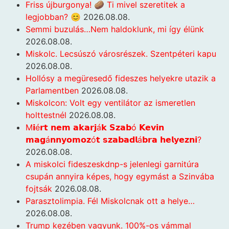
Friss újburgonya! 🥔 Ti mivel szeretitek a
legjobban? 😊
2026.08.08.
Semmi buzulás…Nem haldoklunk, mi így élünk
2026.08.08.
Miskolc. Lecsúszó városrészek. Szentpéteri kapu
2026.08.08.
Hollósy a megüresedő fideszes helyekre utazik a
Parlamentben
2026.08.08.
Miskolcon: Volt egy ventilátor az ismeretlen
holttestnél
2026.08.08.
M𝗶é𝗿𝘁 𝗻𝗲𝗺 𝗮𝗸𝗮𝗿𝗷á𝗸 𝗦𝘇𝗮𝗯ó 𝗞𝗲𝘃𝗶𝗻
𝗺𝗮𝗴á𝗻𝗻𝘆𝗼𝗺𝗼𝘇ó𝘁 𝘀𝘇𝗮𝗯𝗮𝗱𝗹á𝗯𝗿𝗮 𝗵𝗲𝗹𝘆𝗲𝘇𝗻𝗶?
2026.08.08.
A miskolci fideszeskdnp-s jelenlegi garnitúra
csupán annyira képes, hogy egymást a Szinvába
fojtsák
2026.08.08.
Parasztolimpia. Fél Miskolcnak ott a helye…
2026.08.08.
Trump kezében vagyunk. 100%-os vámmal