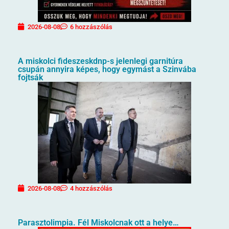
2026-08-08
6 hozzászólás
A miskolci fideszeskdnp-s jelenlegi garnitúra
csupán annyira képes, hogy egymást a Szinvába
fojtsák
2026-08-08
4 hozzászólás
Parasztolimpia. Fél Miskolcnak ott a helye…