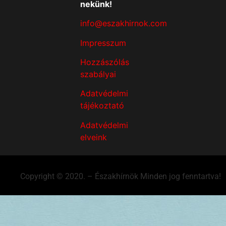
nekünk!
info@eszakhirnok.com
Impresszum
Hozzászólás
szabályai
Adatvédelmi
tájékoztató
Adatvédelmi
elveink
Copyright © 2020. – Északhírnök Minden jog fenntartva!