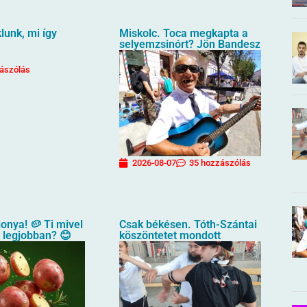
unk, mi így
Miskolc. Toca megkapta a
selyemzsinórt? Jön Bandesz
ászólás
2026-08-07
35 hozzászólás
gonya! 🥔 Ti mivel
Csak békésen. Tóth-Szántai
a legjobban? 😊
köszöntetet mondott