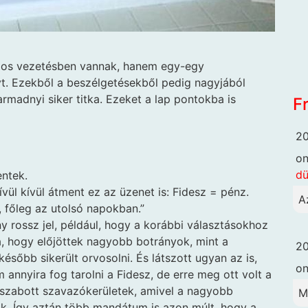
zágos vezetésben vannak, hanem egy-egy
yt. Ezekből a beszélgetésekből pedig nagyjából
armadnyi siker titka. Ezeket a lap pontokba is
F
20
o
dü
ntek.
vül kívül átment ez az üzenet is: Fidesz = pénz.
A
, főleg az utolsó napokban.”
ny rossz jel, például, hogy a korábbi választásokhoz
a, hogy előjöttek nagyobb botrányok, mint a
20
később sikerült orvosolni. És látszott ugyan az is,
o
nnyira fog tarolni a Fidesz, de erre meg ott volt a
raszabott szavazókerületek, amivel a nagyobb
M
k. Így aztán több mandátum is azon múlt, hogy a