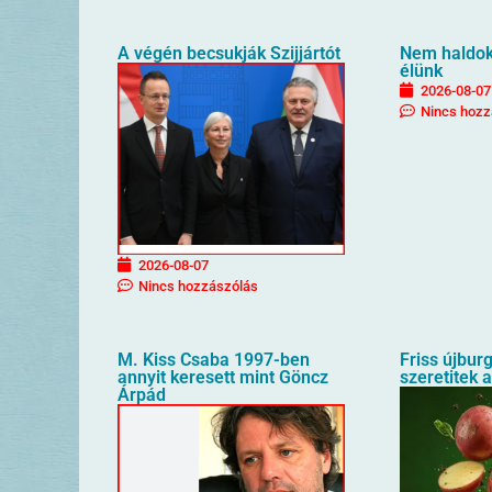
A végén becsukják Szijjártót
Nem haldokl
élünk
2026-08-07
Nincs hozz
2026-08-07
Nincs hozzászólás
M. Kiss Csaba 1997-ben
Friss újbur
annyit keresett mint Göncz
szeretitek 
Árpád