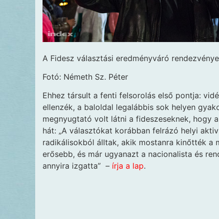
A Fidesz választási eredményváró rendezvénye a
Fotó: Németh Sz. Péter
Ehhez társult a fenti felsorolás első pontja: vi
ellenzék, a baloldal legalábbis sok helyen gyakor
megnyugtató volt látni a fideszeseknek, hogy
hát: „A választókat korábban felrázó helyi akti
radikálisokból álltak, akik mostanra kinőtték 
erősebb, és már ugyanazt a nacionalista és rend
annyira izgatta” –
írja a lap
.