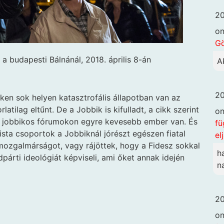
20
o
G
 budapesti Bálnánál, 2018. április 8-án
A
20
déken sok helyen katasztrofális állapotban van az
latilag eltűnt. De a Jobbik is kifulladt, a cikk szerint
o
 a jobbikos fórumokon egyre kevesebb ember van. És
fü
vista csoportok a Jobbiknál jórészt egészen fiatal
el
a mozgalmárságot, vagy rájöttek, hogy a Fidesz sokkal
h
párti ideológiát képviseli, ami őket annak idején
n
20
o