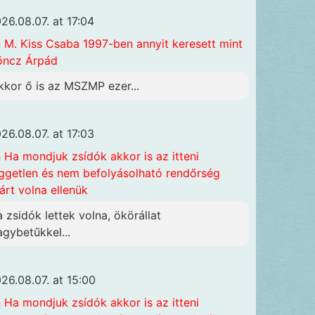
26.08.07. at 17:04
n
M. Kiss Csaba 1997-ben annyit keresett mint
öncz Árpád
kkor ő is az MSZMP ezer...
26.08.07. at 17:03
n
Ha mondjuk zsídók akkor is az itteni
ggetlen és nem befolyásolható rendőrség
járt volna ellenük
a zsidók lettek volna, ökörállat
agybetűkkel...
26.08.07. at 15:00
n
Ha mondjuk zsídók akkor is az itteni