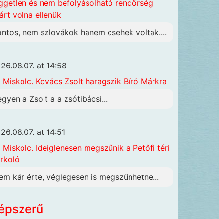
ggetlen és nem befolyásolható rendőrség
járt volna ellenük
ontos, nem szlovákok hanem csehek voltak....
26.08.07. at 14:58
n
Miskolc. Kovács Zsolt haragszik Bíró Márkra
egyen a Zsolt a a zsótibácsi...
26.08.07. at 14:51
n
Miskolc. Ideiglenesen megszűnik a Petőfi téri
rkoló
em kár érte, véglegesen is megszűnhetne...
épszerű