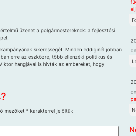
fü
el
F
értelmű üzenet a polgármestereknek: a fejlesztési
pel.
20
s kampányának sikerességét. Minden eddiginél jobban
o
 erre az eszközre, több ellenzéki politikus és
L
 Viktor hangjával is hívták az embereket, hogy
20
o
s?
pa
N
ző mezőket
*
karakterrel jelöltük
N