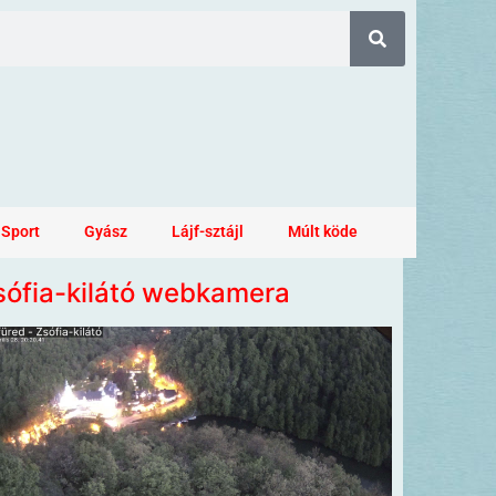
Sport
Gyász
Lájf-sztájl
Múlt köde
sófia-kilátó webkamera