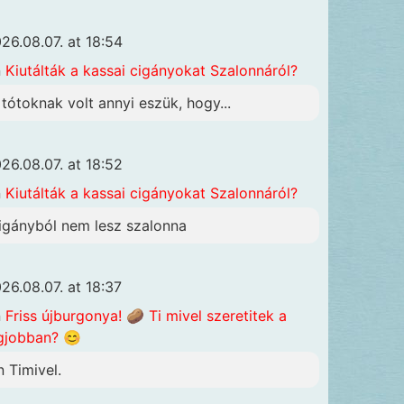
26.08.07. at 18:54
n
Kiutálták a kassai cigányokat Szalonnáról?
 tótoknak volt annyi eszük, hogy...
26.08.07. at 18:52
n
Kiutálták a kassai cigányokat Szalonnáról?
igányból nem lesz szalonna
26.08.07. at 18:37
n
Friss újburgonya! 🥔 Ti mivel szeretitek a
gjobban? 😊
n Timivel.