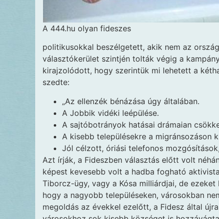
A 444.hu olyan fideszes
politikusokkal beszélgetett, akik nem az ors
választókerület szintjén tolták végig a kampán
kirajzolódott, hogy szerintük mi lehetett a kéth
szedte:
„Az ellenzék bénázása úgy általában.
A Jobbik vidéki leépülése.
A sajtóbotrányok hatásai drámaian csökke
A kisebb településekre a migránsozáson kí
Jól célzott, óriási telefonos mozgósítások
Azt írják, a Fideszben választás előtt volt néhá
képest kevesebb volt a hadba fogható aktivist
Tiborcz-ügy, vagy a Kósa milliárdjai, de ezeket 
hogy a nagyobb településeken, városokban nem a
megoldás az évekkel ezelőtt, a Fidesz által új
városokhoz sok kisebb községet is hozzávágta