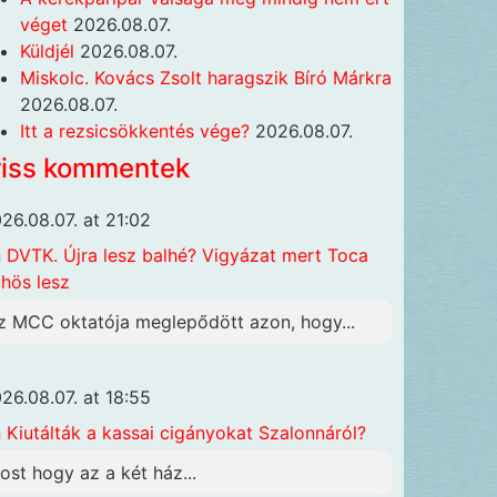
véget
2026.08.07.
Küldjél
2026.08.07.
Miskolc. Kovács Zsolt haragszik Bíró Márkra
2026.08.07.
Itt a rezsicsökkentés vége?
2026.08.07.
riss kommentek
26.08.07. at 21:02
n
DVTK. Újra lesz balhé? Vigyázat mert Toca
hös lesz
z MCC oktatója meglepődött azon, hogy...
26.08.07. at 18:55
n
Kiutálták a kassai cigányokat Szalonnáról?
ost hogy az a két ház...