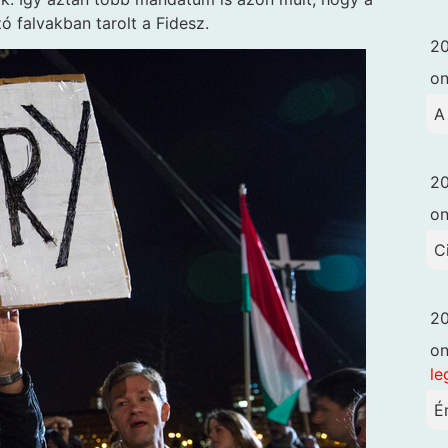
zó falvakban tarolt a Fidesz.
20
o
A
20
o
C
20
o
le
É