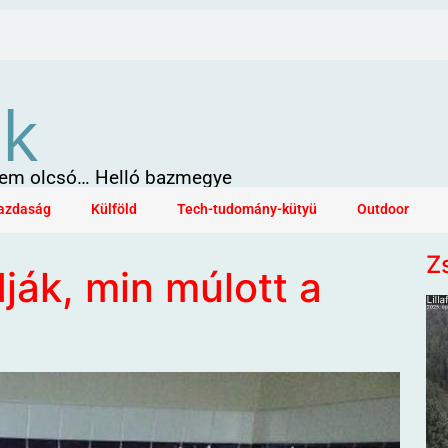
ök
 sem olcsó… Helló bazmegye
azdaság
Külföld
Tech-tudomány-kütyü
Outdoor
Z
ják, min múlott a