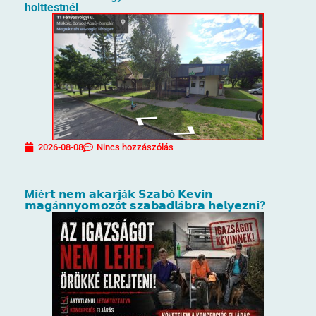
holttestnél
2026-08-08
Nincs hozzászólás
M𝗶é𝗿𝘁 𝗻𝗲𝗺 𝗮𝗸𝗮𝗿𝗷á𝗸 𝗦𝘇𝗮𝗯ó 𝗞𝗲𝘃𝗶𝗻
𝗺𝗮𝗴á𝗻𝗻𝘆𝗼𝗺𝗼𝘇ó𝘁 𝘀𝘇𝗮𝗯𝗮𝗱𝗹á𝗯𝗿𝗮 𝗵𝗲𝗹𝘆𝗲𝘇𝗻𝗶?