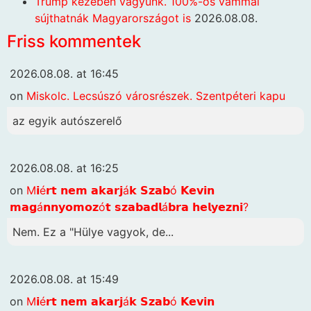
Trump kezében vagyunk. 100%-os vámmal
sújthatnák Magyarországot is
2026.08.08.
Friss kommentek
2026.08.08. at 16:45
on
Miskolc. Lecsúszó városrészek. Szentpéteri kapu
az egyik autószerelő
2026.08.08. at 16:25
on
M𝗶é𝗿𝘁 𝗻𝗲𝗺 𝗮𝗸𝗮𝗿𝗷á𝗸 𝗦𝘇𝗮𝗯ó 𝗞𝗲𝘃𝗶𝗻
𝗺𝗮𝗴á𝗻𝗻𝘆𝗼𝗺𝗼𝘇ó𝘁 𝘀𝘇𝗮𝗯𝗮𝗱𝗹á𝗯𝗿𝗮 𝗵𝗲𝗹𝘆𝗲𝘇𝗻𝗶?
Nem. Ez a "Hülye vagyok, de...
2026.08.08. at 15:49
on
M𝗶é𝗿𝘁 𝗻𝗲𝗺 𝗮𝗸𝗮𝗿𝗷á𝗸 𝗦𝘇𝗮𝗯ó 𝗞𝗲𝘃𝗶𝗻