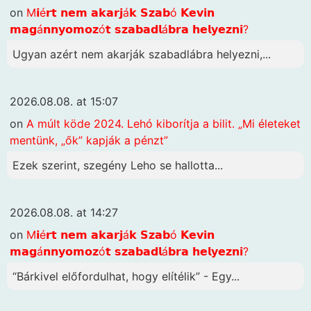
on
M𝗶é𝗿𝘁 𝗻𝗲𝗺 𝗮𝗸𝗮𝗿𝗷á𝗸 𝗦𝘇𝗮𝗯ó 𝗞𝗲𝘃𝗶𝗻
𝗺𝗮𝗴á𝗻𝗻𝘆𝗼𝗺𝗼𝘇ó𝘁 𝘀𝘇𝗮𝗯𝗮𝗱𝗹á𝗯𝗿𝗮 𝗵𝗲𝗹𝘆𝗲𝘇𝗻𝗶?
Ugyan azért nem akarják szabadlábra helyezni,...
2026.08.08. at 15:07
on
A múlt köde 2024. Lehó kiborítja a bilit. „Mi életeket
mentünk, „ők” kapják a pénzt”
Ezek szerint, szegény Leho se hallotta...
2026.08.08. at 14:27
on
M𝗶é𝗿𝘁 𝗻𝗲𝗺 𝗮𝗸𝗮𝗿𝗷á𝗸 𝗦𝘇𝗮𝗯ó 𝗞𝗲𝘃𝗶𝗻
𝗺𝗮𝗴á𝗻𝗻𝘆𝗼𝗺𝗼𝘇ó𝘁 𝘀𝘇𝗮𝗯𝗮𝗱𝗹á𝗯𝗿𝗮 𝗵𝗲𝗹𝘆𝗲𝘇𝗻𝗶?
“Bárkivel előfordulhat, hogy elítélik” - Egy...