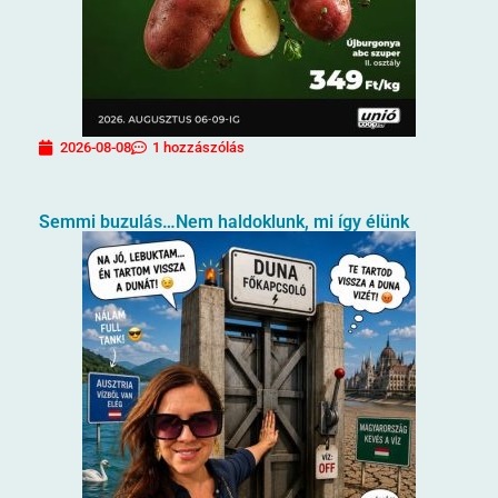
2026-08-08
1 hozzászólás
Semmi buzulás…Nem haldoklunk, mi így élünk