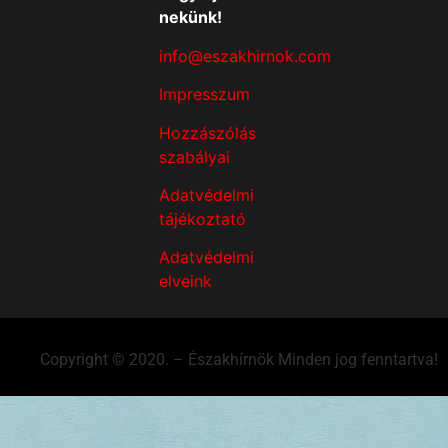
nekünk!
info@eszakhirnok.com
Impresszum
Hozzászólás
szabályai
Adatvédelmi
tájékoztató
Adatvédelmi
elveink
Copyright © 2020. – Északhírnök Minden jog fenntartva!