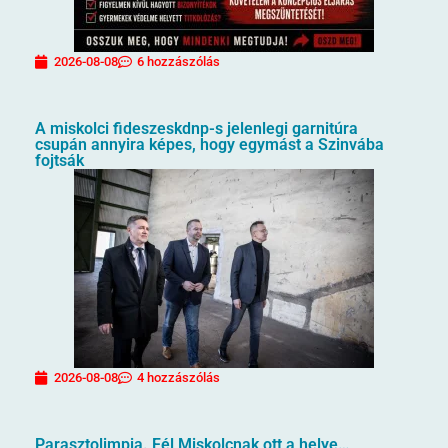
2026-08-08
6 hozzászólás
A miskolci fideszeskdnp-s jelenlegi garnitúra
csupán annyira képes, hogy egymást a Szinvába
fojtsák
2026-08-08
4 hozzászólás
Parasztolimpia. Fél Miskolcnak ott a helye…