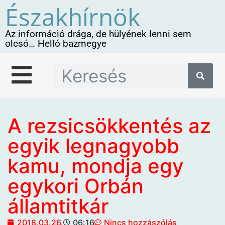
Északhírnök
Az információ drága, de hülyének lenni sem
olcsó… Helló bazmegye
A rezsicsökkentés az
egyik legnagyobb
kamu, mondja egy
egykori Orbán
államtitkár
2018.03.26.
06:16
Nincs hozzászólás