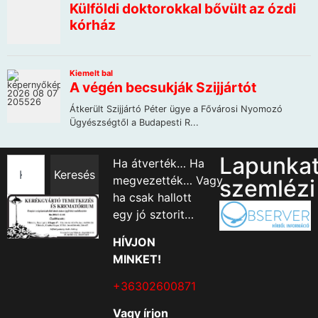
Lapunka
Ha átverték… Ha
Keresés
megvezették… Vagy
szemlézi
ha csak hallott
egy jó sztorit…
HÍVJON
MINKET!
+36302600871
Vagy írjon