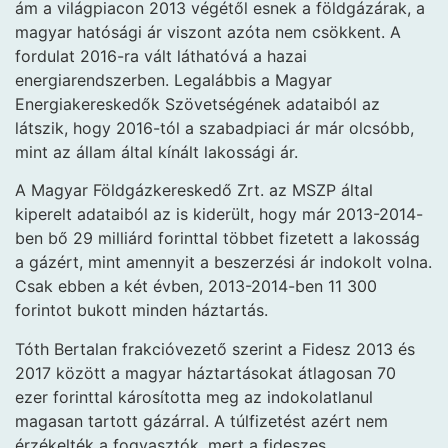
ám a világpiacon 2013 végétől esnek a földgázárak, a
magyar hatósági ár viszont azóta nem csökkent. A
fordulat 2016-ra vált láthatóvá a hazai
energiarendszerben. Legalábbis a Magyar
Energiakereskedők Szövetségének adataiból az
látszik, hogy 2016-tól a szabadpiaci ár már olcsóbb,
mint az állam által kínált lakossági ár.
A Magyar Földgázkereskedő Zrt. az MSZP által
kiperelt adataiból az is kiderült, hogy már 2013-2014-
ben bő 29 milliárd forinttal többet fizetett a lakosság
a gázért, mint amennyit a beszerzési ár indokolt volna.
Csak ebben a két évben, 2013-2014-ben 11 300
forintot bukott minden háztartás.
Tóth Bertalan frakcióvezető szerint a Fidesz 2013 és
2017 között a magyar háztartásokat átlagosan 70
ezer forinttal károsította meg az indokolatlanul
magasan tartott gázárral. A túlfizetést azért nem
érzékelték a fogyasztók, mert a fideszes