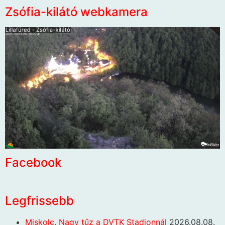
Zsófia-kilátó webkamera
Facebook
Legfrissebb
Miskolc. Nagy tűz a DVTK Stadionnál
2026.08.08.