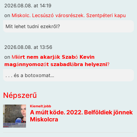
2026.08.08. at 14:19
on
Miskolc. Lecsúszó városrészek. Szentpéteri kapu
Mit lehet tudni ezekről?
2026.08.08. at 13:56
on
M𝗶é𝗿𝘁 𝗻𝗲𝗺 𝗮𝗸𝗮𝗿𝗷á𝗸 𝗦𝘇𝗮𝗯ó 𝗞𝗲𝘃𝗶𝗻
𝗺𝗮𝗴á𝗻𝗻𝘆𝗼𝗺𝗼𝘇ó𝘁 𝘀𝘇𝗮𝗯𝗮𝗱𝗹á𝗯𝗿𝗮 𝗵𝗲𝗹𝘆𝗲𝘇𝗻𝗶?
. . . és a botoxomat...
Népszerű