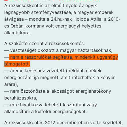
A rezsicsökkentés az
elmúlt nyolc év egyik
legnagyobb szemfényvesztése, a magyar emberek
átvágása – mondta a 24.hu-nak Holoda Attila, a 2010-
es Orbán-kormány volt energiaügyi helyettes
államtitkára.
A szakértő szerint a rezsicsökkentés:
— veszteséget okozott a magyar háztartásoknak,
—
nem a rászorulókat segítette, mindenkit ugyanúgy
támogatott,
— áremelkedéshez vezetett (például a pékek
energiaszámlája megnőtt, amit ráterheltek a kenyér
árára),
— nem ösztönözte a lakosságot energiahatékony
beruházásokra,
— erre hivatkozva lehetett kiszorítani vagy
államosítani a külföldi energiacégeket.
A rezsicsökkentés 2012 decemberében vette kezdetét,