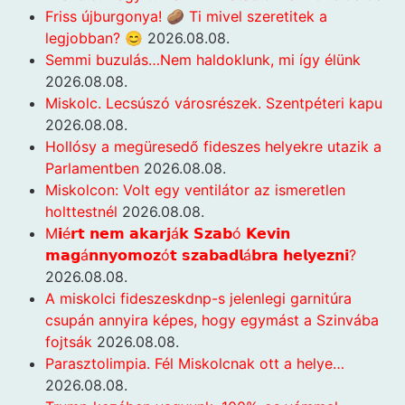
Friss újburgonya! 🥔 Ti mivel szeretitek a
legjobban? 😊
2026.08.08.
Semmi buzulás…Nem haldoklunk, mi így élünk
2026.08.08.
Miskolc. Lecsúszó városrészek. Szentpéteri kapu
2026.08.08.
Hollósy a megüresedő fideszes helyekre utazik a
Parlamentben
2026.08.08.
Miskolcon: Volt egy ventilátor az ismeretlen
holttestnél
2026.08.08.
M𝗶é𝗿𝘁 𝗻𝗲𝗺 𝗮𝗸𝗮𝗿𝗷á𝗸 𝗦𝘇𝗮𝗯ó 𝗞𝗲𝘃𝗶𝗻
𝗺𝗮𝗴á𝗻𝗻𝘆𝗼𝗺𝗼𝘇ó𝘁 𝘀𝘇𝗮𝗯𝗮𝗱𝗹á𝗯𝗿𝗮 𝗵𝗲𝗹𝘆𝗲𝘇𝗻𝗶?
2026.08.08.
A miskolci fideszeskdnp-s jelenlegi garnitúra
csupán annyira képes, hogy egymást a Szinvába
fojtsák
2026.08.08.
Parasztolimpia. Fél Miskolcnak ott a helye…
2026.08.08.