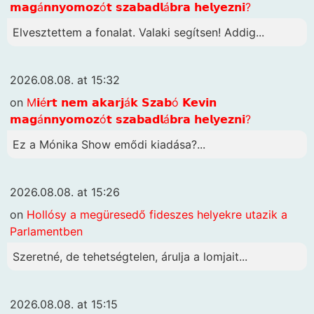
𝗺𝗮𝗴á𝗻𝗻𝘆𝗼𝗺𝗼𝘇ó𝘁 𝘀𝘇𝗮𝗯𝗮𝗱𝗹á𝗯𝗿𝗮 𝗵𝗲𝗹𝘆𝗲𝘇𝗻𝗶?
Elvesztettem a fonalat. Valaki segítsen! Addig...
2026.08.08. at 15:32
on
M𝗶é𝗿𝘁 𝗻𝗲𝗺 𝗮𝗸𝗮𝗿𝗷á𝗸 𝗦𝘇𝗮𝗯ó 𝗞𝗲𝘃𝗶𝗻
𝗺𝗮𝗴á𝗻𝗻𝘆𝗼𝗺𝗼𝘇ó𝘁 𝘀𝘇𝗮𝗯𝗮𝗱𝗹á𝗯𝗿𝗮 𝗵𝗲𝗹𝘆𝗲𝘇𝗻𝗶?
Ez a Mónika Show emődi kiadása?...
2026.08.08. at 15:26
on
Hollósy a megüresedő fideszes helyekre utazik a
Parlamentben
Szeretné, de tehetségtelen, árulja a lomjait...
2026.08.08. at 15:15