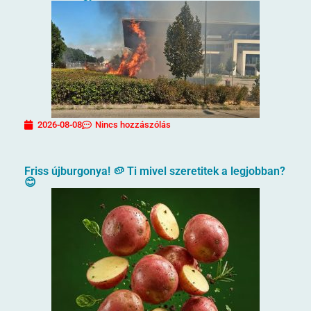
2026-08-08
Nincs hozzászólás
Friss újburgonya! 🥔 Ti mivel szeretitek a legjobban?
😊