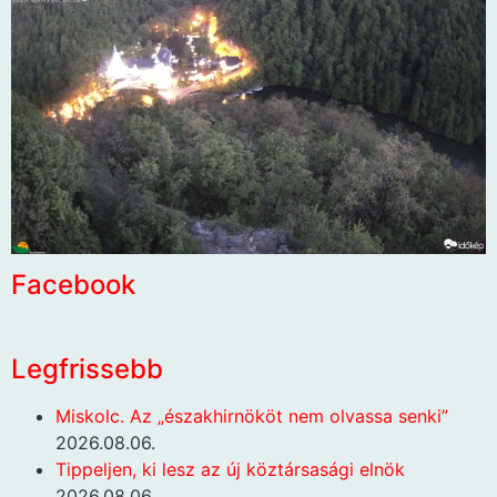
Facebook
Legfrissebb
Miskolc. Az „északhirnököt nem olvassa senki”
2026.08.06.
Tippeljen, ki lesz az új köztársasági elnök
2026.08.06.