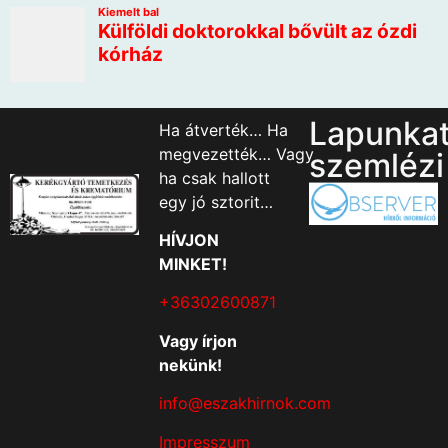
Lapunka
Ha átverték… Ha
megvezették… Vagy
szemlézi
ha csak hallott
egy jó sztorit…
HÍVJON
MINKET!
+36302600871
Vagy írjon
nekünk!
info@eszakhirnok.com
Impresszum