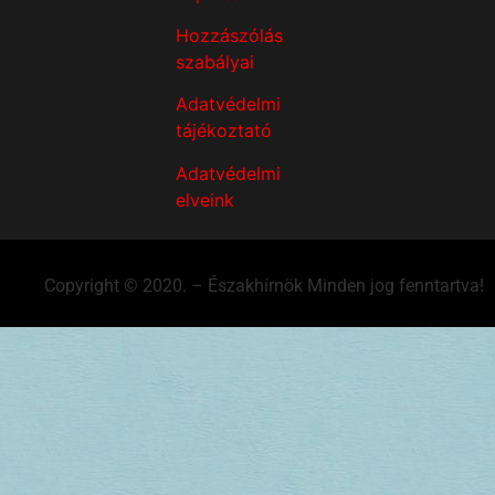
Hozzászólás
szabályai
Adatvédelmi
tájékoztató
Adatvédelmi
elveink
Copyright © 2020. – Északhírnök Minden jog fenntartva!