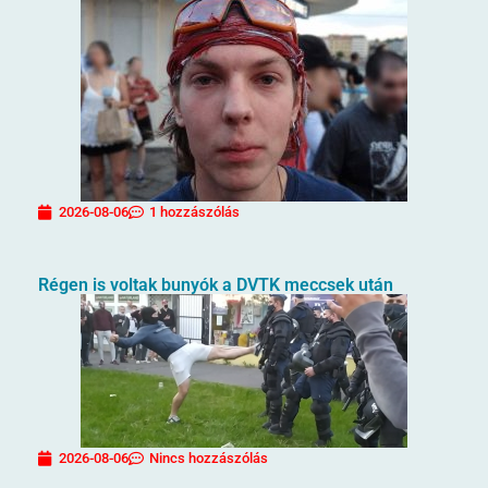
2026-08-06
1 hozzászólás
Régen is voltak bunyók a DVTK meccsek után
2026-08-06
Nincs hozzászólás