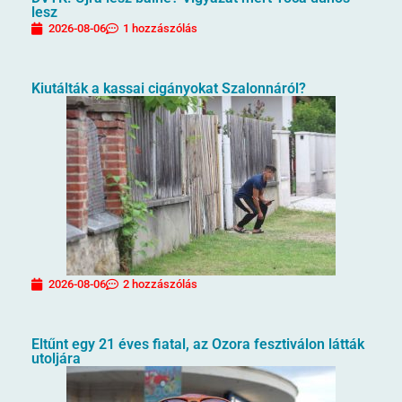
lesz
2026-08-06
1 hozzászólás
Kiutálták a kassai cigányokat Szalonnáról?
2026-08-06
2 hozzászólás
Eltűnt egy 21 éves fiatal, az Ozora fesztiválon látták
utoljára