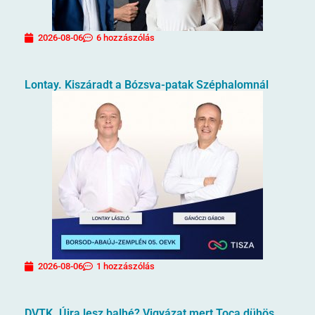
2026-08-06
6 hozzászólás
Lontay. Kiszáradt a Bózsva-patak Széphalomnál
2026-08-06
1 hozzászólás
DVTK. Újra lesz balhé? Vigyázat mert Toca dühös