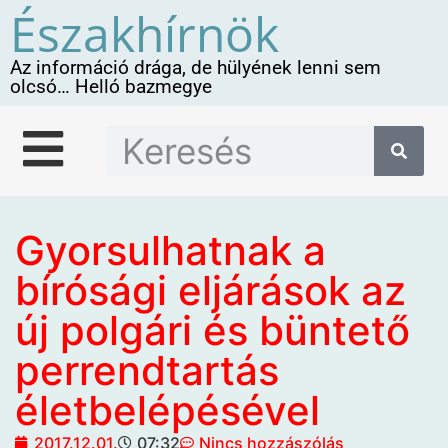
Északhírnök
Az információ drága, de hülyének lenni sem
olcsó… Helló bazmegye
Gyorsulhatnak a
bírósági eljárások az
új polgári és büntető
perrendtartás
életbelépésével
2017.12.01.
07:32
Nincs hozzászólás