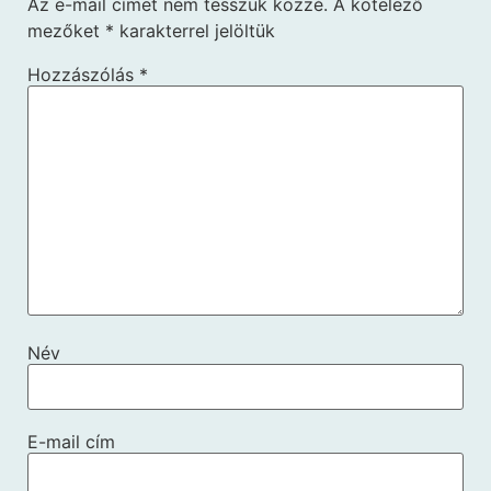
Az e-mail címet nem tesszük közzé.
A kötelező
mezőket
*
karakterrel jelöltük
Hozzászólás
*
Név
E-mail cím