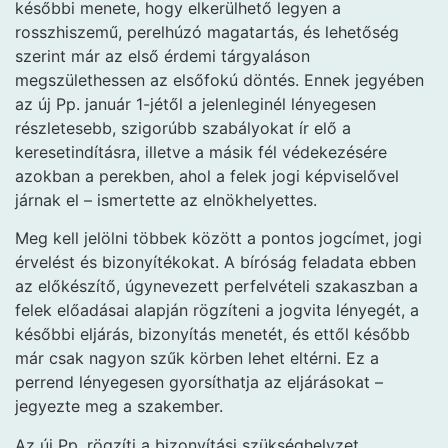
későbbi menete, hogy elkerülhető legyen a
rosszhiszemű, perelhúzó magatartás, és lehetőség
szerint már az első érdemi tárgyaláson
megszülethessen az elsőfokú döntés. Ennek jegyében
az új Pp. január 1-jétől a jelenleginél lényegesen
részletesebb, szigorúbb szabályokat ír elő a
keresetindításra, illetve a másik fél védekezésére
azokban a perekben, ahol a felek jogi képviselővel
járnak el – ismertette az elnökhelyettes.
Meg kell jelölni többek között a pontos jogcímet, jogi
érvelést és bizonyítékokat. A bíróság feladata ebben
az előkészítő, úgynevezett perfelvételi szakaszban a
felek előadásai alapján rögzíteni a jogvita lényegét, a
későbbi eljárás, bizonyítás menetét, és ettől később
már csak nagyon szűk körben lehet eltérni. Ez a
perrend lényegesen gyorsíthatja az eljárásokat –
jegyezte meg a szakember.
Az új Pp. rögzíti a bizonyítási szükséghelyzet