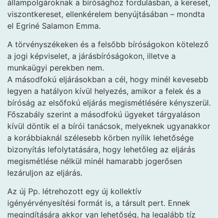
állampolgároknak a bírósághoz fordulásban, a kereset,
viszontkereset, ellenkérelem benyújtásában – mondta
el Egriné Salamon Emma.
A törvényszékeken és a felsőbb bíróságokon kötelező
a jogi képviselet, a járásbíróságokon, illetve a
munkaügyi perekben nem.
A másodfokú eljárásokban a cél, hogy minél kevesebb
legyen a hatályon kívül helyezés, amikor a felek és a
bíróság az elsőfokú eljárás megismétlésére kényszerül.
Főszabály szerint a másodfokú ügyeket tárgyaláson
kívül döntik el a bírói tanácsok, melyeknek ugyanakkor
a korábbiaknál szélesebb körben nyílik lehetősége
bizonyítás lefolytatására, hogy lehetőleg az eljárás
megismétlése nélkül minél hamarabb jogerősen
lezáruljon az eljárás.
Az új Pp. létrehozott egy új kollektív
igényérvényesítési formát is, a társult pert. Ennek
megindítására akkor van lehetőség, ha legalább tíz