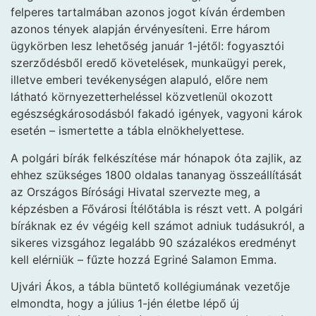
felperes tartalmában azonos jogot kíván érdemben
azonos tények alapján érvényesíteni. Erre három
ügykörben lesz lehetőség január 1-jétől: fogyasztói
szerződésből eredő követelések, munkaügyi perek,
illetve emberi tevékenységen alapuló, előre nem
látható környezetterheléssel közvetlenül okozott
egészségkárosodásból fakadó igények, vagyoni károk
esetén – ismertette a tábla elnökhelyettese.
A polgári bírák felkészítése már hónapok óta zajlik, az
ehhez szükséges 1800 oldalas tananyag összeállítását
az Országos Bírósági Hivatal szervezte meg, a
képzésben a Fővárosi Ítélőtábla is részt vett. A polgári
bíráknak ez év végéig kell számot adniuk tudásukról, a
sikeres vizsgához legalább 90 százalékos eredményt
kell elérniük – fűzte hozzá Egriné Salamon Emma.
Ujvári Ákos, a tábla büntető kollégiumának vezetője
elmondta, hogy a július 1-jén életbe lépő új