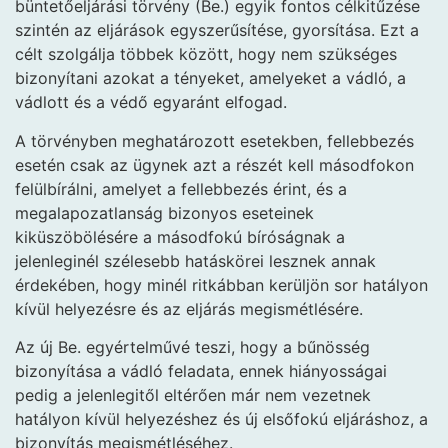
büntetőeljárási törvény (Be.) egyik fontos célkitűzése
szintén az eljárások egyszerűsítése, gyorsítása. Ezt a
célt szolgálja többek között, hogy nem szükséges
bizonyítani azokat a tényeket, amelyeket a vádló, a
vádlott és a védő egyaránt elfogad.
A törvényben meghatározott esetekben, fellebbezés
esetén csak az ügynek azt a részét kell másodfokon
felülbírálni, amelyet a fellebbezés érint, és a
megalapozatlanság bizonyos eseteinek
kiküszöbölésére a másodfokú bíróságnak a
jelenleginél szélesebb hatáskörei lesznek annak
érdekében, hogy minél ritkábban kerüljön sor hatályon
kívül helyezésre és az eljárás megismétlésére.
Az új Be. egyértelművé teszi, hogy a bűnösség
bizonyítása a vádló feladata, ennek hiányosságai
pedig a jelenlegitől eltérően már nem vezetnek
hatályon kívül helyezéshez és új elsőfokú eljáráshoz, a
bizonyítás megismétléséhez.