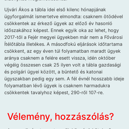
Ujvári Ákos a tábla idei első kilenc hónapjának
ügyforgalmát ismertetve elmondta: csaknem ötödével
csökkentek az érkező ügyek az előző év hasonló
időszakához képest. Ennek egyik oka az lehet, hogy
2017-től a Fejér megyei ügyekben már nem a Fővárosi
Ítélőtábla illetékes. A másodfokú eljárások időtartama
csökkent, az egy éven túl folyamatban maradt ügyek
aránya csaknem a felére esett vissza, idén október
végéig összesen csak 25 ilyen volt a tábla gazdasági
és polgári ügyei között, a büntető és katonai
ügyszakban pedig egy sem. A fél évnél hosszabb ideje
folyamatban lévő ügyek is csaknem harmadukra
csökkentek tavalyhoz képest, 290-ről 107-re.
Vélemény, hozzászólás?