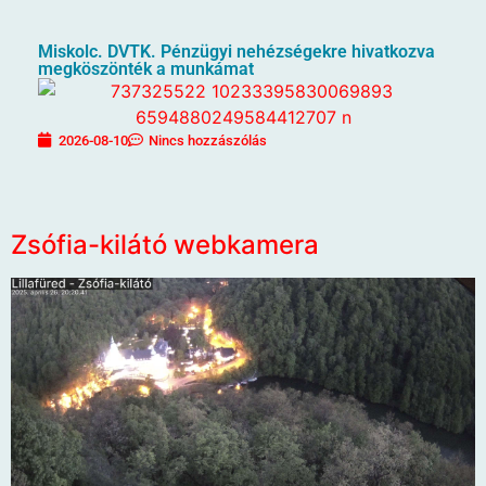
Miskolc. DVTK. Pénzügyi nehézségekre hivatkozva
megköszönték a munkámat
2026-08-10
Nincs hozzászólás
Zsófia-kilátó webkamera