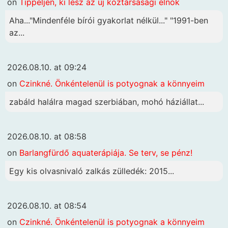
on
Tippeljen, ki lesz az új köztársasági elnök
Aha..."Mindenféle bírói gyakorlat nélkül..." "1991-ben
az...
2026.08.10. at 09:24
on
Czinkné. Önkéntelenül is potyognak a könnyeim
zabáld halálra magad szerbiában, mohó háziállat...
2026.08.10. at 08:58
on
Barlangfürdő aquaterápiája. Se terv, se pénz!
Egy kis olvasnivaló zalkás zülledék: 2015...
2026.08.10. at 08:54
on
Czinkné. Önkéntelenül is potyognak a könnyeim