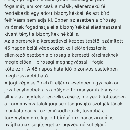
fogalmát, amikor csak a másik, ellenérdekű fél
rendelkezik egy adott bizonyítékkal, és azt bírói
felhívásra sem adja ki. Ebben az esetben a bíróság
valósnak fogadhatja el a bizonyítékkal alátámasztani
kívánt tényt a bizonyíték nélkül is.
Az alperesnek a keresetlevél kézbesítésétől számított
45 napon belül védekezést kell előterjesztenie,
ellenkező esetben a bíróság a kereseti kérelmeknek
megfelelően – bírósági meghagyással – fogja
kötelezni. A 45 napos határidő bizonyos esetekben
meghosszabbítható.
A jogi képviselő nélkül eljárók esetében ugyanakkor
jóval enyhébbek a szabályok: formanyomtatványok
állnak az ügyfelek rendelkezésére, melyek kitöltésében
a kormányhivatalok jogi segítségnyújtó szolgálatának
munkatársai is közreműködhetnek, továbbá a
törvényben erre kijelölt bíróságok panaszirodái is
nyújthatnak segítséget az ügyvéd nélkül eljáró