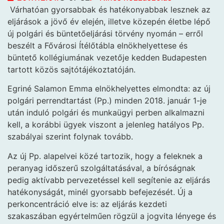
Várhatóan gyorsabbak és hatékonyabbak lesznek az
eljárások a jövő év elején, illetve közepén életbe lépő
új polgári és büntetőeljárási törvény nyomán – erről
beszélt a Fővárosi Ítélőtábla elnökhelyettese és
büntető kollégiumának vezetője kedden Budapesten
tartott közös sajtótájékoztatóján.
Egriné Salamon Emma elnökhelyettes elmondta: az új
polgári perrendtartást (Pp.) minden 2018. január 1-je
után induló polgári és munkaügyi perben alkalmazni
kell, a korábbi ügyek viszont a jelenleg hatályos Pp.
szabályai szerint folynak tovább.
Az új Pp. alapelvei közé tartozik, hogy a feleknek a
peranyag időszerű szolgáltatásával, a bíróságnak
pedig aktívabb pervezetéssel kell segítenie az eljárás
hatékonyságát, minél gyorsabb befejezését. Új a
perkoncentráció elve is: az eljárás kezdeti
szakaszában egyértelműen rögzül a jogvita lényege és