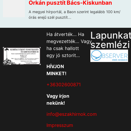
Lapunka
Ha átverték… Ha
megvezették… Vagy
szemlézi
ha csak hallott
egy jó sztorit…
HÍVJON
MINKET!
+36302600871
Vagy írjon
nekünk!
info@eszakhirnok.com
Impresszum