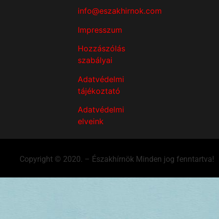
info@eszakhirnok.com
Impresszum
Hozzászólás
szabályai
Adatvédelmi
tájékoztató
Adatvédelmi
elveink
Copyright © 2020. – Északhírnök Minden jog fenntartva!