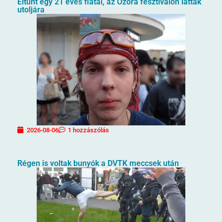
Eltűnt egy 21 éves fiatal, az Ozora fesztiválon látták
utoljára
2026-08-06
1 hozzászólás
Régen is voltak bunyók a DVTK meccsek után