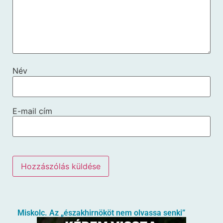
Név
E-mail cím
Miskolc. Az „északhirnököt nem olvassa senki”