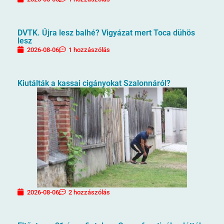
DVTK. Újra lesz balhé? Vigyázat mert Toca dühös
lesz
2026-08-06
1 hozzászólás
Kiutálták a kassai cigányokat Szalonnáról?
2026-08-06
2 hozzászólás