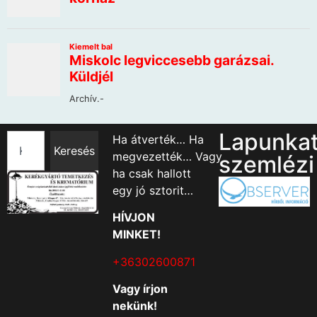
Lapunka
Ha átverték… Ha
Keresés
megvezették… Vagy
szemlézi
ha csak hallott
egy jó sztorit…
HÍVJON
MINKET!
+36302600871
Vagy írjon
nekünk!