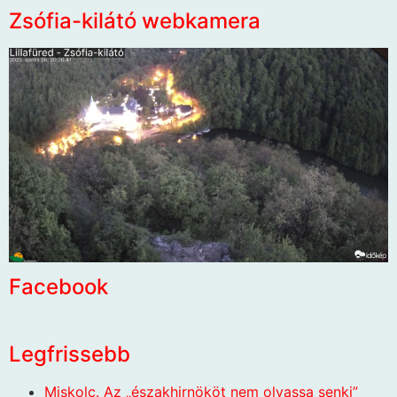
Zsófia-kilátó webkamera
Facebook
Legfrissebb
Miskolc. Az „északhirnököt nem olvassa senki”