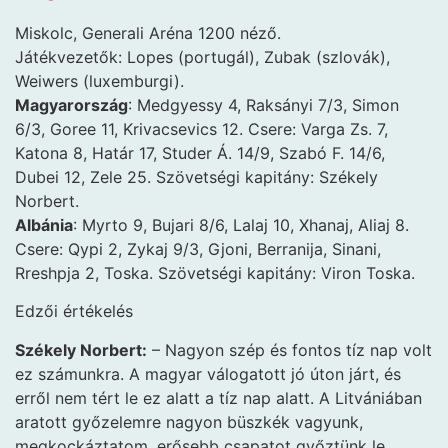
Miskolc, Generali Aréna 1200 néző.
Játékvezetők: Lopes (portugál), Zubak (szlovák),
Weiwers (luxemburgi).
Magyarország
: Medgyessy 4, Raksányi 7/3, Simon
6/3, Goree 11, Krivacsevics 12. Csere: Varga Zs. 7,
Katona 8, Határ 17, Studer Á. 14/9, Szabó F. 14/6,
Dubei 12, Zele 25. Szövetségi kapitány: Székely
Norbert.
Albánia
: Myrto 9, Bujari 8/6, Lalaj 10, Xhanaj, Aliaj 8.
Csere: Qypi 2, Zykaj 9/3, Gjoni, Berranija, Sinani,
Rreshpja 2, Toska. Szövetségi kapitány: Viron Toska.
Edzői értékelés
Székely Norbert:
– Nagyon szép és fontos tíz nap volt
ez számunkra. A magyar válogatott jó úton járt, és
erről nem tért le ez alatt a tíz nap alatt. A Litvániában
aratott győzelemre nagyon büszkék vagyunk,
megkockáztatom, erősebb csapatot győztünk le