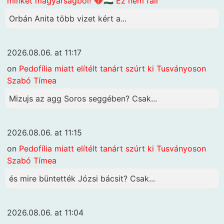
minket magyarságból! 💔🇭🇺 Ez nem fair
Orbán Anita több vizet kért a...
2026.08.06. at 11:17
on
Pedofília miatt elítélt tanárt szúrt ki Tusványoson
Szabó Tímea
Mizujs az agg Soros seggében? Csak...
2026.08.06. at 11:15
on
Pedofília miatt elítélt tanárt szúrt ki Tusványoson
Szabó Tímea
és mire büntették Józsi bácsit? Csak...
2026.08.06. at 11:04