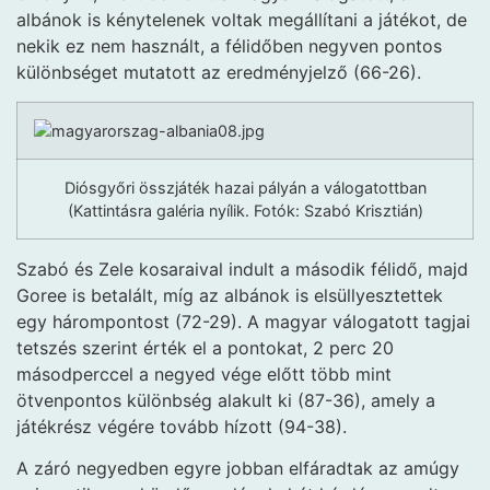
albánok is kénytelenek voltak megállítani a játékot, de
nekik ez nem használt, a félidőben negyven pontos
különbséget mutatott az eredményjelző (66-26).
Diósgyőri összjáték hazai pályán a válogatottban
(Kattintásra galéria nyílik. Fotók: Szabó Krisztián)
Szabó és Zele kosaraival indult a második félidő, majd
Goree is betalált, míg az albánok is elsüllyesztettek
egy hárompontost (72-29). A magyar válogatott tagjai
tetszés szerint érték el a pontokat, 2 perc 20
másodperccel a negyed vége előtt több mint
ötvenpontos különbség alakult ki (87-36), amely a
játékrész végére tovább hízott (94-38).
A záró negyedben egyre jobban elfáradtak az amúgy