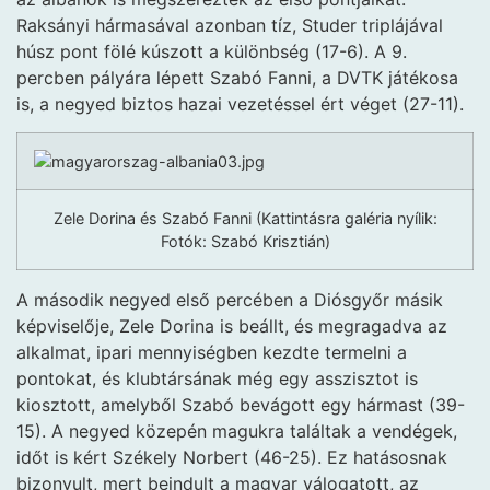
Raksányi hármasával azonban tíz, Studer triplájával
húsz pont fölé kúszott a különbség (17-6). A 9.
percben pályára lépett Szabó Fanni, a DVTK játékosa
is, a negyed biztos hazai vezetéssel ért véget (27-11).
Zele Dorina és Szabó Fanni (Kattintásra galéria nyílik:
Fotók: Szabó Krisztián)
A második negyed első percében a Diósgyőr másik
képviselője, Zele Dorina is beállt, és megragadva az
alkalmat, ipari mennyiségben kezdte termelni a
pontokat, és klubtársának még egy asszisztot is
kiosztott, amelyből Szabó bevágott egy hármast (39-
15). A negyed közepén magukra találtak a vendégek,
időt is kért Székely Norbert (46-25). Ez hatásosnak
bizonyult, mert beindult a magyar válogatott, az