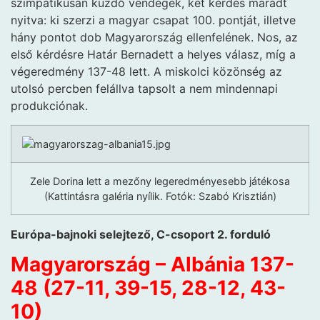
szimpatikusan küzdő vendégek, két kérdés maradt
nyitva: ki szerzi a magyar csapat 100. pontját, illetve
hány pontot dob Magyarország ellenfelének. Nos, az
első kérdésre Határ Bernadett a helyes válasz, míg a
végeredmény 137-48 lett. A miskolci közönség az
utolsó percben felállva tapsolt a nem mindennapi
produkciónak.
Zele Dorina lett a mezőny legeredményesebb játékosa
(Kattintásra galéria nyílik. Fotók: Szabó Krisztián)
Európa-bajnoki selejtező, C-csoport 2. forduló
Magyarország – Albánia 137-
48 (27-11, 39-15, 28-12, 43-
10)