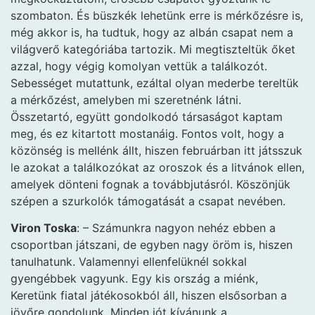
szombaton. És büszkék lehetünk erre is mérkőzésre is,
még akkor is, ha tudtuk, hogy az albán csapat nem a
világverő kategóriába tartozik. Mi megtiszteltük őket
azzal, hogy végig komolyan vettük a találkozót.
Sebességet mutattunk, ezáltal olyan mederbe tereltük
a mérkőzést, amelyben mi szeretnénk látni.
Összetartó, együtt gondolkodó társaságot kaptam
meg, és ez kitartott mostanáig. Fontos volt, hogy a
közönség is mellénk állt, hiszen februárban itt játsszuk
le azokat a találkozókat az oroszok és a litvánok ellen,
amelyek dönteni fognak a továbbjutásról. Köszönjük
szépen a szurkolók támogatását a csapat nevében.
Viron Toska
: – Számunkra nagyon nehéz ebben a
csoportban játszani, de egyben nagy öröm is, hiszen
tanulhatunk. Valamennyi ellenfelüknél sokkal
gyengébbek vagyunk. Egy kis ország a miénk,
Keretünk fiatal játékosokból áll, hiszen elsősorban a
jövőre gondolunk. Minden jót kívánunk a