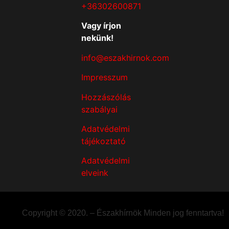
+36302600871
Vagy írjon
nekünk!
info@eszakhirnok.com
Impresszum
Hozzászólás
szabályai
Adatvédelmi
tájékoztató
Adatvédelmi
elveink
Copyright © 2020. – Északhírnök Minden jog fenntartva!