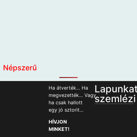
Népszerű
Lapunka
Ha átverték… Ha
megvezették… Vagy
szemlézi
ha csak hallott
egy jó sztorit…
HÍVJON
MINKET!