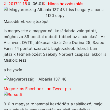
2017.11.16.
06:01
Nincs hozzászólás
Második Eb-selejtezőjét
is megnyerte a magyar női kosárlabda válogatott,
méghozzá 89 ponttal dobott többet az albánoknál. Az
Aluinvent DVTK játékosai közül Zele Dorina 25, Szabó
Fanni 14 pontot szerzett. Legközelebb februárban
játszik tétmérkőzést Székely Norbert csapata, akkor is
Miskolc lesz
a helyszín.
Megosztás Facebook -on
Tweet
pin
9-0-s magyar rohammal kezdődött a találkozó, majd
az albánok is megszerezték az első pontjaikat.