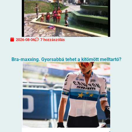
2026-08-06
7 hozzászólás
Bra-maxxing. Gyorsabbá tehet a kitömött melltartó?