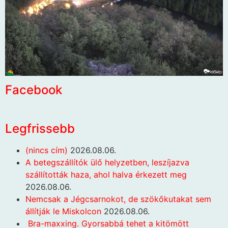
Facebook
Legfrissebb
(nincs cím)
2026.08.06.
A betegszállítók ülő helyzetben, leszíjazva
szállították haza, ahol halva érkezett meg
2026.08.06.
Nemcsak a Jégcsarnokot, de szökőkutakat sem
állítják le Miskolcon
2026.08.06.
Bra-maxxing. Gyorsabbá tehet a kitömött