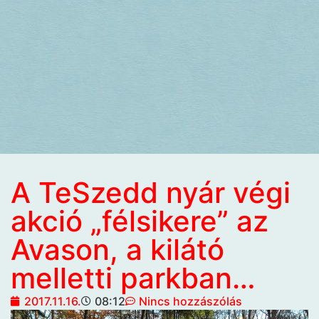
A TeSzedd nyár végi
akció „félsikere” az
Avason, a kilátó
melletti parkban…
2017.11.16.
08:12
Nincs hozzászólás