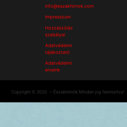
info@eszakhirnok.com
Impresszum
Hozzászólás
szabályai
Adatvédelmi
tájékoztató
Adatvédelmi
elveink
Copyright © 2020. – Északhírnök Minden jog fenntartva!