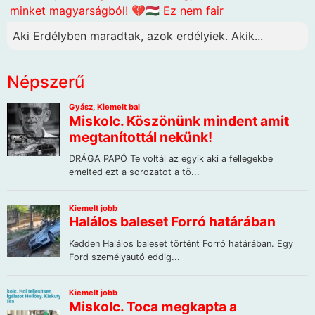
minket magyarságból! 💔🇭🇺 Ez nem fair
Aki Erdélyben maradtak, azok erdélyiek. Akik...
Népszerű