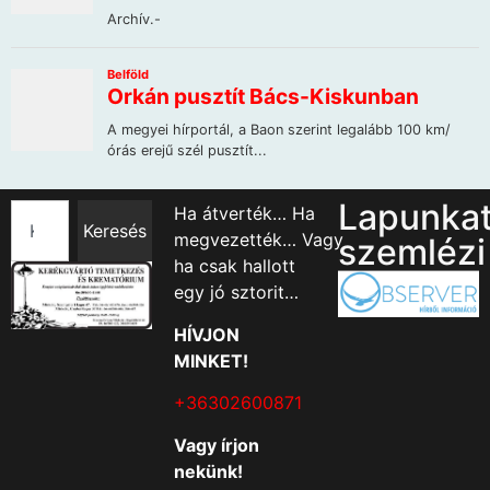
Lapunka
Ha átverték… Ha
Keresés
megvezették… Vagy
szemlézi
ha csak hallott
egy jó sztorit…
HÍVJON
MINKET!
+36302600871
Vagy írjon
nekünk!