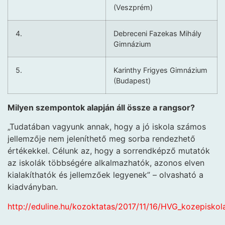
(Veszprém)
4.
Debreceni Fazekas Mihály
Gimnázium
5.
Karinthy Frigyes Gimnázium
(Budapest)
Milyen szempontok alapján áll össze a rangsor?
„Tudatában vagyunk annak, hogy a jó iskola számos
jellemzője nem jeleníthető meg sorba rendezhető
értékekkel. Célunk az, hogy a sorrendképző mutatók
az iskolák többségére alkalmazhatók, azonos elven
kialakíthatók és jellemzőek legyenek” – olvasható a
kiadványban.
http://eduline.hu/kozoktatas/2017/11/16/HVG_kozepisk