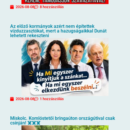
2026-08-08
8 hozzászólás
Az előző kormányok azért nem építettek
vízduzzasztókat, mert a hazugságaikkal Dunát
lehetett rekeszteni
2026-08-08
1 hozzászólás
Miskolc. Komlóstetői bringaúton országútival csak
csínján! ☠️☠️☠️