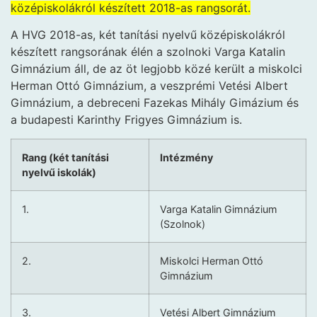
középiskolákról készített 2018-as rangsorát.
A HVG 2018-as, két tanítási nyelvű középiskolákról
készített rangsorának élén a szolnoki Varga Katalin
Gimnázium áll, de az öt legjobb közé került a miskolci
Herman Ottó Gimnázium, a veszprémi Vetési Albert
Gimnázium, a debreceni Fazekas Mihály Gimázium és
a budapesti Karinthy Frigyes Gimnázium is.
Rang (két tanítási
Intézmény
nyelvű iskolák)
1.
Varga Katalin Gimnázium
(Szolnok)
2.
Miskolci Herman Ottó
Gimnázium
3.
Vetési Albert Gimnázium