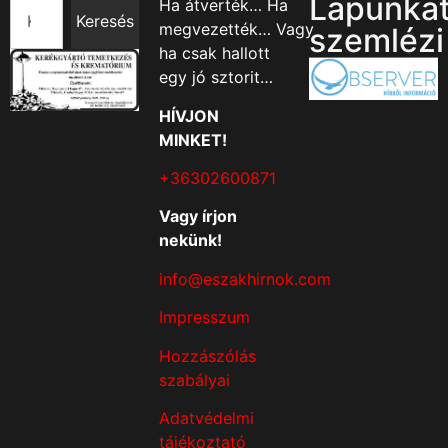
Lapunka
Ha átverték… Ha
Keresés
megvezették… Vagy
szemlézi
ha csak hallott
egy jó sztorit…
HÍVJON
MINKET!
+36302600871
Vagy írjon
nekünk!
info@eszakhirnok.com
Impresszum
Hozzászólás
szabályai
Adatvédelmi
tájékoztató