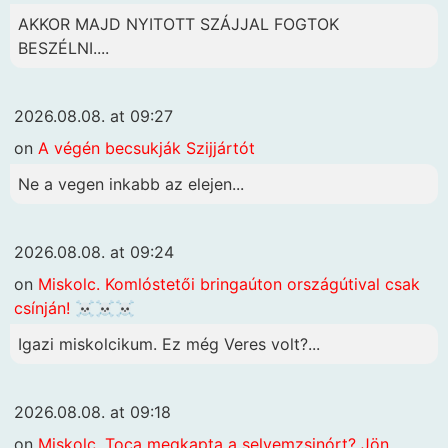
AKKOR MAJD NYITOTT SZÁJJAL FOGTOK
BESZÉLNI....
2026.08.08. at 09:27
on
A végén becsukják Szijjártót
Ne a vegen inkabb az elejen...
2026.08.08. at 09:24
on
Miskolc. Komlóstetői bringaúton országútival csak
csínján! ☠️☠️☠️
Igazi miskolcikum. Ez még Veres volt?...
2026.08.08. at 09:18
on
Miskolc. Toca megkapta a selyemzsinórt? Jön