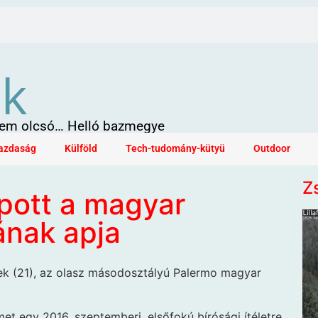
ök
 sem olcsó… Helló bazmegye
azdaság
Külföld
Tech-tudomány-kütyü
Outdoor
Z
apott a magyar
ának apja
k (21), az olasz másodosztályú Palermo magyar
lmet egy 2016. szeptemberi, elsőfokú bírósági ítéletre,