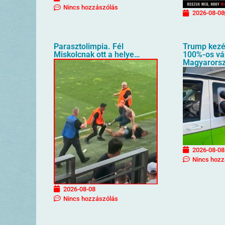
Nincs hozzászólás
2026-08-08
Parasztolimpia. Fél
Trump kezé
Miskolcnak ott a helye…
100%-os vá
Magyarorsz
2026-08-08
Nincs hozz
2026-08-08
Nincs hozzászólás