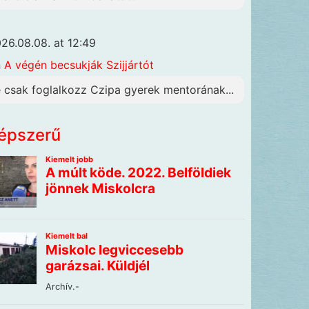
26.08.08. at 12:49
n
A végén becsukják Szijjártót
e csak foglalkozz Czipa gyerek mentorának...
épszerű