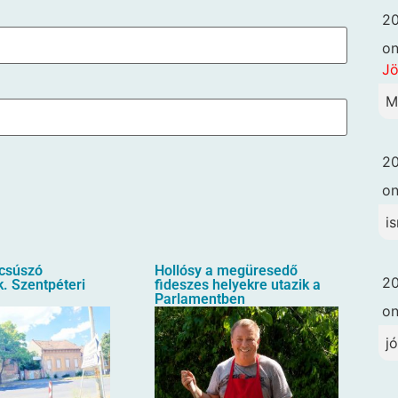
20
o
Jö
M
20
o
i
ecsúszó
Hollósy a megüresedő
20
. Szentpéteri
fideszes helyekre utazik a
Parlamentben
o
j