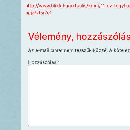
http://www.blikk.hu/aktualis/krimi/11-ev-fegyh
apja/vtsr7e1
Vélemény, hozzászólá
Az e-mail címet nem tesszük közzé.
A kötele
Hozzászólás
*