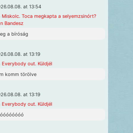
26.08.08. at 13:54
n
Miskolc. Toca megkapta a selyemzsinórt?
n Bandesz
eg a bíróság
26.08.08. at 13:19
n
Everybody out. Küldjél
sm komm törölve
26.08.08. at 13:19
n
Everybody out. Küldjél
óóóóóóóóó