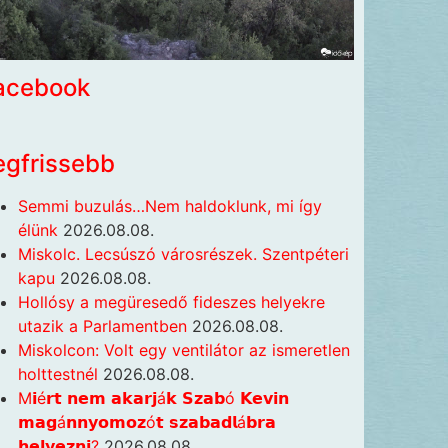
acebook
egfrissebb
Semmi buzulás…Nem haldoklunk, mi így
élünk
2026.08.08.
Miskolc. Lecsúszó városrészek. Szentpéteri
kapu
2026.08.08.
Hollósy a megüresedő fideszes helyekre
utazik a Parlamentben
2026.08.08.
Miskolcon: Volt egy ventilátor az ismeretlen
holttestnél
2026.08.08.
M𝗶é𝗿𝘁 𝗻𝗲𝗺 𝗮𝗸𝗮𝗿𝗷á𝗸 𝗦𝘇𝗮𝗯ó 𝗞𝗲𝘃𝗶𝗻
𝗺𝗮𝗴á𝗻𝗻𝘆𝗼𝗺𝗼𝘇ó𝘁 𝘀𝘇𝗮𝗯𝗮𝗱𝗹á𝗯𝗿𝗮
𝗵𝗲𝗹𝘆𝗲𝘇𝗻𝗶?
2026.08.08.