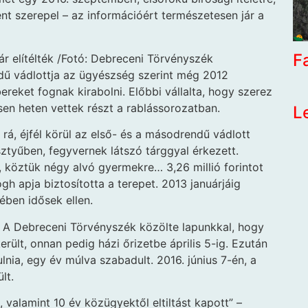
t szerepel – az információért természetesen jár a
F
ár elítélték /Fotó: Debreceni Törvényszék
ndű vádlottja az ügyészség szerint még 2012
eket fognak kirabolni. Előbbi vállalta, hogy szerez
en heten vettek részt a rablássorozatban.
L
rá, éjfél körül az első- és a másodrendű vádlott
ztyűben, fegyvernek látszó tárggyal érkezett.
ra, köztük négy alvó gyermekre… 3,26 millió forintot
h apja biztosította a terepet. 2013 januárjáig
ében idősek ellen.
t. A Debreceni Törvényszék közölte lapunkkal, hogy
rült, onnan pedig házi őrizetbe április 5-ig. Ezután
nia, egy év múlva szabadult. 2016. június 7-én, a
lt.
valamint 10 év közügyektől eltiltást kapott” –