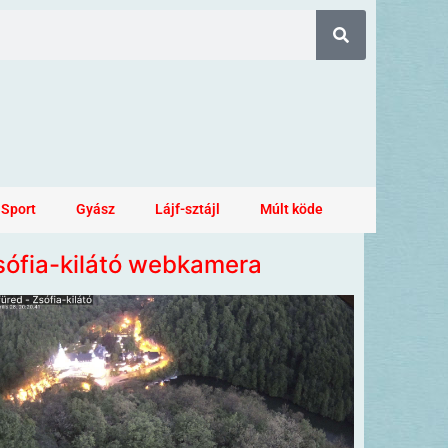
Sport
Gyász
Lájf-sztájl
Múlt köde
sófia-kilátó webkamera