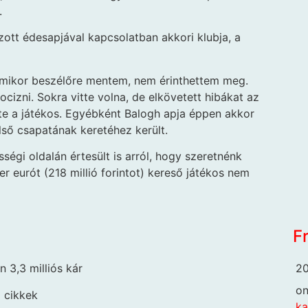
.
tt édesapjával kapcsolatban akkori klubja, a
 amikor beszélőre mentem, nem érinthettem meg.
cizni. Sokra vitte volna, de elkövetett hibákat az
lte a játékos. Egyébként Balogh­ apja éppen akkor
lső csapatának keretéhez került.
ségi oldalán értesült is arról, hogy szeretnénk
r eurót (218 millió forintot) kereső játékos nem
F
20
 3,3 milliós kár
o
i cikkek
k