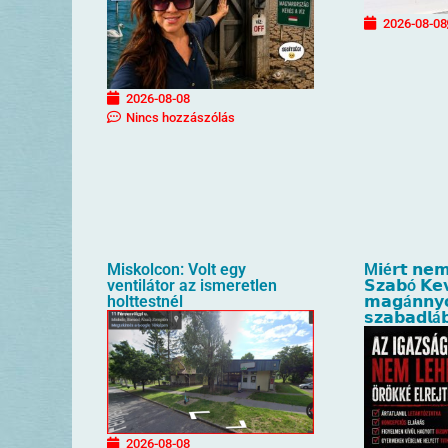
2026-08-08
2026-08-08
Nincs hozzászólás
Miskolcon: Volt egy
M𝗶é𝗿𝘁 𝗻𝗲𝗺
ventilátor az ismeretlen
𝗦𝘇𝗮𝗯ó 𝗞𝗲
holttestnél
𝗺𝗮𝗴á𝗻𝗻𝘆
𝘀𝘇𝗮𝗯𝗮𝗱𝗹á
2026-08-08