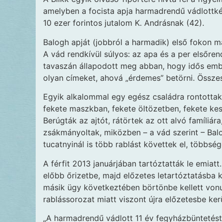
amelyben a focista apja harmadrendű vádlottkén
10 ezer forintos jutalom K. Andrásnak (42).
Balogh apját (jobbról a harmadik) első fokon m
A vád rendkívül súlyos: az apa és a per elsőre
tavaszán állapodott meg abban, hogy idős ember
olyan címeket, ahová „érdemes” betörni. Összes
Egyik alkalommal egy egész családra rontottak 
fekete maszkban, fekete öltözetben, fekete kes
Berúgták az ajtót, rátörtek az ott alvó famí­liá
zsákmányoltak, miközben – a vád szerint – Balog
tucatnyinál is több rablást követtek el, többség
A férfit 2013 januárjában tartóztatták le emiat
előbb őrizetbe, majd előzetes letartóztatásba ke
másik ügy következtében börtönbe kellett vonul
rablássorozat miatt viszont újra előzetesbe kerü
„A harmadrendű vádlott 11 év fegyházbüntetést, 