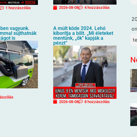
2026-08-08
4 hozzászólás
1 hozzászólás
20
ben vagyunk.
A múlt köde 2024. Lehó
o
mmal sújthatnák
kiborítja a bilit. „Mi életeket
ágot is
mentünk, „ők” kapják a
t
pénzt”
N
ászólás
2026-08-08
8 hozzászólás