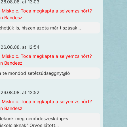
26.08.08. at 13:03
n
Miskolc. Toca megkapta a selyemzsinórt?
n Bandesz
ehetjük is, hiszen azóta már tiszásak...
26.08.08. at 12:54
n
Miskolc. Toca megkapta a selyemzsinórt?
n Bandesz
a te mondod setétzűdseggny@ló
26.08.08. at 12:52
n
Miskolc. Toca megkapta a selyemzsinórt?
n Bandesz
Nekünk meg nemfideszeskdnp-s
iskolciaknak" Orvos látott...