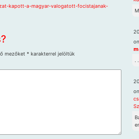
azat-kapott-a-magyar-valogatott-focistajanak-
M
20
s?
o
𝗺
ző mezőket
*
karakterrel jelöltük
. 
20
o
cs
Sz
B
em