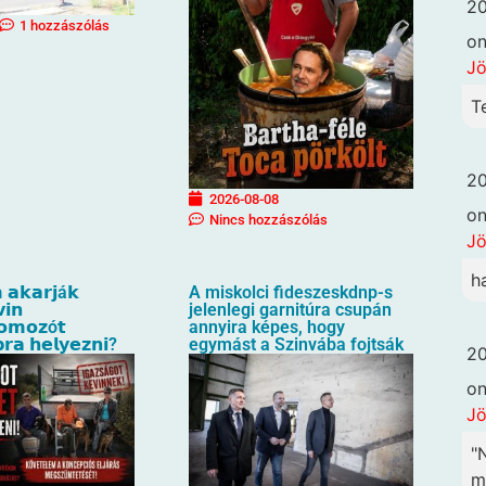
20
1 hozzászólás
o
Jö
T
20
2026-08-08
o
Nincs hozzászólás
Jö
h
 𝗮𝗸𝗮𝗿𝗷á𝗸
A miskolci fideszeskdnp-s
𝗶𝗻
jelenlegi garnitúra csupán
𝗼𝗺𝗼𝘇ó𝘁
annyira képes, hogy
𝗿𝗮 𝗵𝗲𝗹𝘆𝗲𝘇𝗻𝗶?
egymást a Szinvába fojtsák
20
o
Jö
"
m