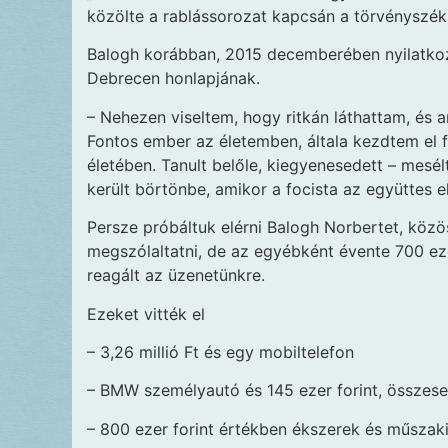
közölte a rablássorozat kapcsán a törvényszék
Balogh korábban, 2015 decemberében nyilatkozo
Debrecen honlapjának.
– Nehezen viseltem, hogy ritkán láthattam, és
Fontos ember az életemben, általa kezdtem el fo
életében. Tanult belőle, kiegyenesedett – mesé
került börtönbe, amikor a focista az együttes e
Persze próbáltuk elérni Balogh Norbertet, közös
megszólaltatni, de az egyébként évente 700 eze
reagált az üzene­tünkre.
Ezeket vitték el
– 3,26 millió Ft és egy mobiltelefon
– BMW személyautó és 145 ezer forint, összesen
– 800 ezer forint értékben ékszerek és műszak