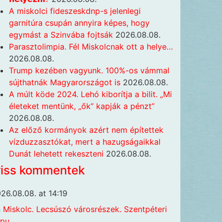
A miskolci fideszeskdnp-s jelenlegi
garnitúra csupán annyira képes, hogy
egymást a Szinvába fojtsák
2026.08.08.
Parasztolimpia. Fél Miskolcnak ott a helye…
2026.08.08.
Trump kezében vagyunk. 100%-os vámmal
sújthatnák Magyarországot is
2026.08.08.
A múlt köde 2024. Lehó kiborítja a bilit. „Mi
életeket mentünk, „ők” kapják a pénzt”
2026.08.08.
Az előző kormányok azért nem építettek
vízduzzasztókat, mert a hazugságaikkal
Dunát lehetett rekeszteni
2026.08.08.
riss kommentek
26.08.08. at 14:19
n
Miskolc. Lecsúszó városrészek. Szentpéteri
apu