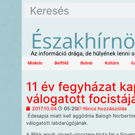
Északhírn
Az információ drága, de hülyének lenni
Miskolc
Belföld
Bulvár
Kultúra
G
11 év fegyházat k
válogatott focistáj
2017.10.04.
05:20
Nincs hozzászólás
Édesapja miatt kell
aggódnia Balogh Norbertne
válogatott labdarúgójának.
A Blikk egyik olvasó-riportere hívta fel a figye