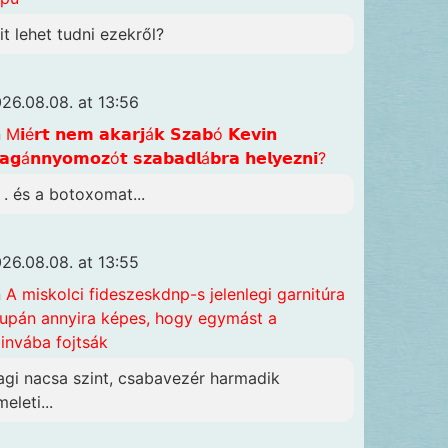
it lehet tudni ezekről?
26.08.08. at 13:56
n
M𝗶é𝗿𝘁 𝗻𝗲𝗺 𝗮𝗸𝗮𝗿𝗷á𝗸 𝗦𝘇𝗮𝗯ó 𝗞𝗲𝘃𝗶𝗻
𝗴á𝗻𝗻𝘆𝗼𝗺𝗼𝘇ó𝘁 𝘀𝘇𝗮𝗯𝗮𝗱𝗹á𝗯𝗿𝗮 𝗵𝗲𝗹𝘆𝗲𝘇𝗻𝗶?
. . és a botoxomat...
26.08.08. at 13:55
n
A miskolci fideszeskdnp-s jelenlegi garnitúra
upán annyira képes, hogy egymást a
invába fojtsák
agi nacsa szint, csabavezér harmadik
eleti...