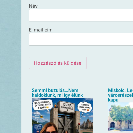
Név
E-mail cím
Semmi buzulás…Nem
Miskolc. L
haldoklunk, mi így élünk
városrészek
kapu